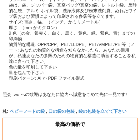
袋は、袋、ジッパー袋、真空バッグ/真空の袋、レトルト袋、反静
的な袋、アルミ ホイル袋、洗浄液体及び粉末洗剤袋、ぬれたワイ
プ袋および習慣によって印刷される多袋等を立てます。
サイズ: 高さ、幅、（インチ、かミリメートル）
厚さ: （mm かミクロン）
9 色（の金、銀赤く、白く、黒く、黄色、緑、紫色、青）までの
印刷物
物質的な構造: OPP/CPP、PET/LLDPE、PET/VMPET/PE 等（ノ
ート: あなたの物質的な構造を知らなかったら、あなたの適用
が、私達あなたの参照のための物質的な構造に助言することを私
達に言って下さい）
色の量を印刷して下さい
量を包んで下さい
印刷パターン: Al か PDF ファイル形式
照会 .we への歓迎はあなたに協力へ誠意をこめて先に一見です!
ベビーフードの袋
口の袋の包装
袋の包装を立てて下さい
札:
,
,
最高の価格で