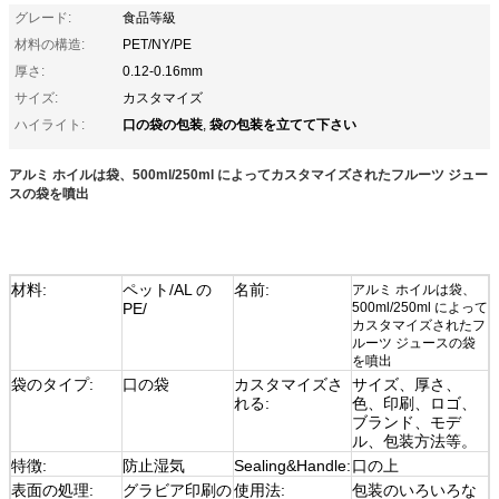
グレード:
食品等級
材料の構造:
PET/NY/PE
厚さ:
0.12-0.16mm
サイズ:
カスタマイズ
口の袋の包装
袋の包装を立てて下さい
ハイライト:
,
アルミ ホイルは袋、500ml/250ml によってカスタマイズされたフルーツ ジュー
スの袋を噴出
材料:
ペット/AL の
名前:
アルミ ホイルは袋、
PE/
500ml/250ml によって
カスタマイズされたフ
ルーツ ジュースの袋
を噴出
袋のタイプ:
口の袋
カスタマイズさ
サイズ、厚さ、
れる:
色、印刷、ロゴ、
ブランド、モデ
ル、包装方法等。
特徴:
防止湿気
Sealing&Handle:
口の上
表面の処理:
グラビア印刷の
使用法:
包装のいろいろな