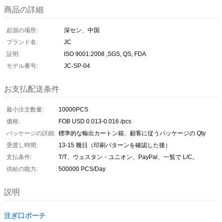
商品の詳細
起源の場所:
深セン、中国
ブランド名:
JC
証明:
ISO 9001:2008 ,SGS, QS, FDA
モデル番号:
JC-SP-04
お支払配送条件
最小注文数量:
10000PCS
価格:
FOB USD 0.013-0.016 /pcs
パッケージの詳細:
標準的な輸出カートン箱、顧客に従うパッケージの Qty
受渡し時間:
13-15 幾日（印刷パターンを確認した後）
支払条件:
T/T、ウェスタン・ユニオン、PayPal、一覧で L/C。
供給の能力:
500000 PCS/Day
説明
注ぎ口ポーチ