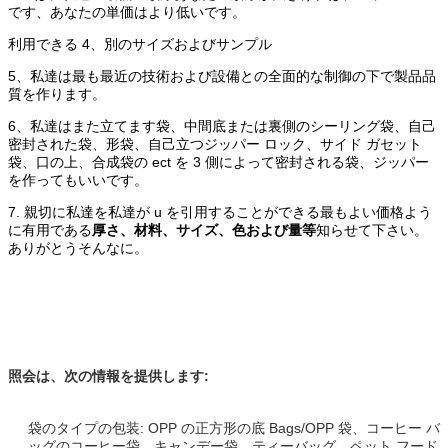
です、あなたの単価はより低いです。
利用できる 4、別のサイズおよびサンプル
5、私達は最も最近の技術および設備との全面的な制御の下で製品品
質を作ります。
6、私達はまた立てます袋、中間底または裏側のシーリング袋、自己
密封された袋、形袋、自己立つジッパー ロック、サイド ガセット
袋、口の上、合成袋の ect を 3 側によって密封される袋、ジッパー
を作ってもいいです。
7. 親切に私達を私達が u を引用することができる最もよい価格よう
に有用である
厚さ、材料、サイズ、色および量等
知らせて下さい。
ありがとうそんなに。
照会は、次の情報を提供します:
袋のタイプの包装: OPP の正方形の底 Bags/OPP 袋、コーヒー バ
ッグのコーヒー袋、キャンデー袋、ティーバッグ、ペット フード