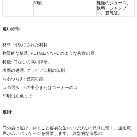
印刷
種類のジュース、
飲料、シャンプ
ー、豆乳等。
速い細部:
材料: 薄板にされた材料
物質的な構造: PET/AL/NY/PE のような複数の層、
特徴: 口なしの高い障壁、
表面の処理: グラビア印刷の印刷
おあつらえ: 受諾可能
口の選択: 上の中心またはコーナーの口
印刷: 10 色まで
適用:
口の袋は運び、開くこと容易な缶およびびんの代りに軽く、適用範
囲が広いパッケージを提供します。 典型的な市場の: