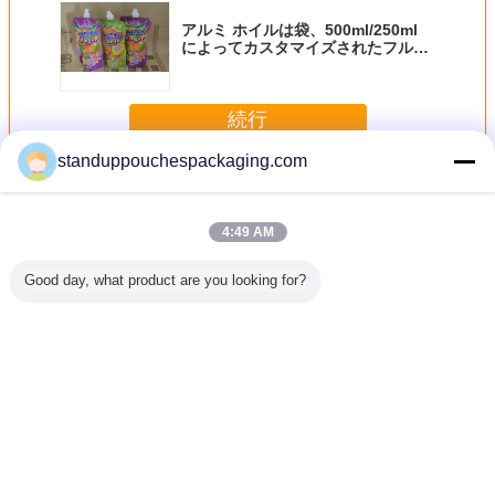
アルミ ホイルは袋、500ml/250ml
によってカスタマイズされたフルー
ツ ジュースの袋を噴出
続行
standuppouchespackaging.com
注ぎ口ポーチ
多く
4:49 AM
Good day, what product are you looking for?
ック口の
明白な 150ml 液体
耐熱性の袋を包む
ワイン/水/洗浄力
ヒート シ
ッキング
の袋の包装はノズ
ペット/AL/RCPP
があるフルーツ ジ
最下のガ
プーのた
ルと緑に立ちます
のラミネーション
ュースのためのプ
付いてい
帽子が付い
のレトルト口の袋
ラスチック永続的
防止袋は
を立てま
な液体の口の袋
立て
す
言語を変えて下さい
Japanese