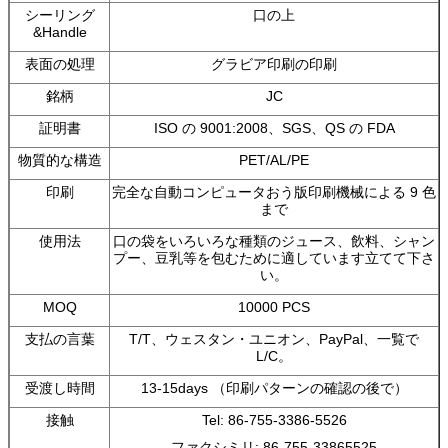
シーリング
口の上
&Handle
表面の処理
グラビア印刷の印刷
銘柄
JC
証明書
ISO の 9001:2008、SGS、QS の FDA
物質的な構造
PET/AL/PE
印刷
完全な自動コンピュータおう版印刷機械による 9 色
まで
使用法
口の袋をいろいろな種類のジュース、飲料、シャン
プー、豆乳等を包むために適しています立てて下さ
い。
MOQ
10000 PCS
支払の言葉
T/T、ウェスタン・ユニオン、PayPal、一覧で
L/C。
受渡し時間
13-15days （印刷パターンの確認の後で）
接触
Tel: 86-755-3386-5526
ファクシミリ: 86-755-33865525