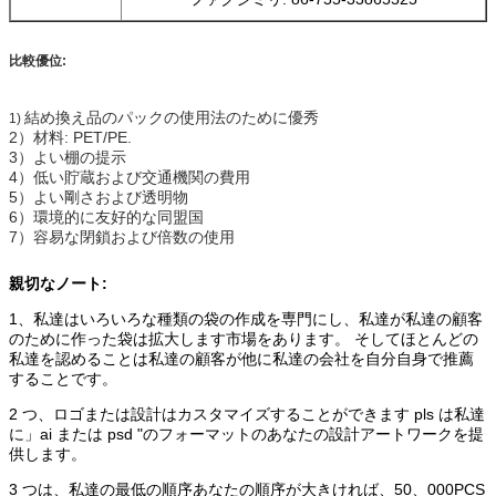
比較優位:
結め換え品のパックの使用法のために優秀
1)
2）材料: PET/PE.
3）よい棚の提示
4）低い貯蔵および交通機関の費用
5）よい剛さおよび透明物
6）環境的に友好的な同盟国
7）容易な閉鎖および倍数の使用
親切なノート:
1、私達はいろいろな種類の袋の作成を専門にし、私達が私達の顧客
のために作った袋は拡大します市場をあります。 そしてほとんどの
私達を認めることは私達の顧客が他に私達の会社を自分自身で推薦
することです。
2 つ、ロゴまたは設計はカスタマイズすることができます pls は私達
に」ai または psd "のフォーマットのあなたの設計アートワークを提
供します。
3 つは、私達の最低の順序あなたの順序が大きければ、50、000PCS