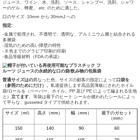
ジュース、ワイン、水、洗剤、ソース、シャンプー、洗剤、シャワ
ーのゲル、蜂蜜。.etc. のために適した。
口のサイズ: 10mm から 30mmJ への
指定:
-金属で処理され、不透明で、透明な、アルミニウム層と結合される
多層袋
-湿気のための高い障壁の特性
- 8 色までのグラビア印刷の印刷
-食品等級材料（FDA の承認）
普通サイズはの
異なった色、サイズの顧客の指定によって
口袋を
（参照のためにだけ）、
私達提供します高品質薄板にされたホイル
袋/ロールを（ペーパー、ホイル、PP 及び PE によって編まれる生地
と）
立てます
、等袋は最下のヒート シールか縫われたシールによっ
て平らな、gusseted タイプで供給されます。
サイズ（ml）
高さ（mm）
幅（mm）
最下のガセット
（mm）
150
140
90
60
250
165
105
70