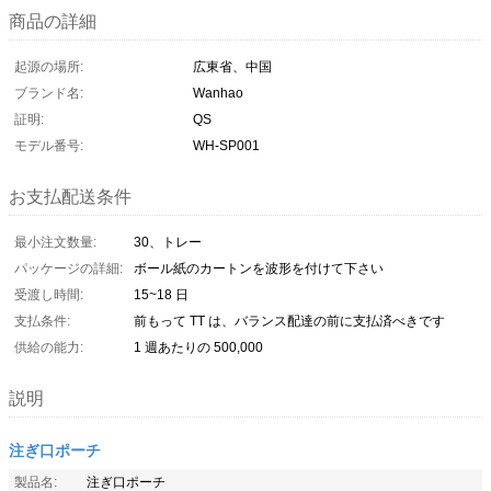
商品の詳細
起源の場所:
広東省、中国
ブランド名:
Wanhao
証明:
QS
モデル番号:
WH-SP001
お支払配送条件
最小注文数量:
30、トレー
パッケージの詳細:
ボール紙のカートンを波形を付けて下さい
受渡し時間:
15~18 日
支払条件:
前もって TT は、バランス配達の前に支払済べきです
供給の能力:
1 週あたりの 500,000
説明
注ぎ口ポーチ
製品名:
注ぎ口ポーチ