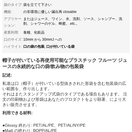
袋のタイプ:
袋を立てて下さい
機能:
の非環境に優しい漏出再 closable
アプリケー
またはジュース、ワイン、水、洗剤、ソース、シャンプー、洗
剤、シャワーのゲル、蜂蜜。.etc.。
ション:
産業利用:
食糧、化粧品
口のサイズ:
10mm から 30mmJ への
口の袋の包装
口が付いている袋
ハイライト:
,
帽子が付いている再使用可能なプラスチック フルーツ ジュ
ースの永続的な口の袋/飲み物の包装袋
記述:
私達は口（帽子）が付いている型抜きされた形袋を含む包装袋の広
い範囲を、作り出します。
それはまたスタンドアップ式袋のタイプである場合もあります。 注
文の印刷物および形袋はあなたのプロダクトをより顕著、により大
きい販売させます。
利用できる材料:
●Glossy 終わり: PET/AL/PE、PET/AL/NY/PE
●Matt の終わり: BOPP/AL/PE