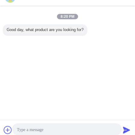
注ぎ口ポーチ
多く
8:20 PM
Good day, what product are you looking for?
ック口の
明白な 150ml 液体
耐熱性の袋を包む
ワイン/水/洗浄力
ヒート シ
ッキング
の袋の包装はノズ
ペット/AL/RCPP
があるフルーツ ジ
最下のガ
プーのた
ルと緑に立ちます
のラミネーション
ュースのためのプ
付いてい
帽子が付い
のレトルト口の袋
ラスチック永続的
防止袋は
を立てま
な液体の口の袋
立て
す
言語を変えて下さい
Japanese
ホーム
|
企業情報
|
お問い合わせ
|
地図
|
Privacy Policy
デスクトップの眺め
Copyright © 2015 - 2026 Shanghai DMIPS Investment Co., Ltd.
All rights reserved. Developed by
ECER
見積依頼
メッセージを送る