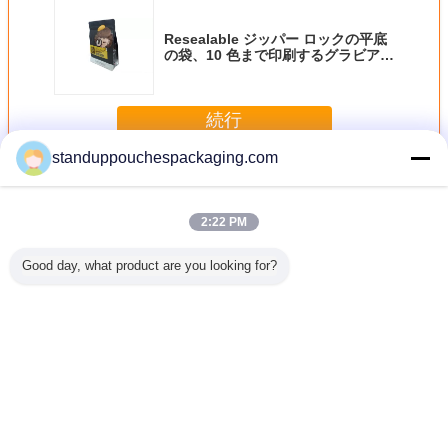
Resealable ジッパー ロックの平底
の袋、10 色まで印刷するグラビア印
刷
続行
standuppouchespackaging.com
平底の袋
多く
2:22 PM
Good day, what product are you looking for?
性のプラ
Resealable ジッ
Recycableflat の
食品等級は粉のた
Reseala
 ジップ
パー ロックの平底
最下のポリ袋は、
めのクォードのシ
パー ロッ
のジッパ
の袋、10 色まで
Reclosable のた
ール袋、平底の マ
の袋、10
ールの袋
印刷するグラビア
めの Ziplock 立ち
チ付き 多袋を薄板
印刷する
の食糧の
印刷
ます
にしました
印
ラスチッ
言語を変えて下さい
ッパー袋
Japanese