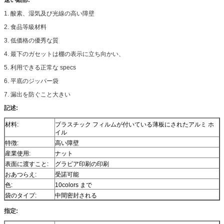
1. 酸素、湿気及び光線の高い障壁
2. 食品等級材料
3. 低価格の優秀な質
4. 最下のガセットは棚の表示に立ち向かい、
5. 利用できる正常な specs
6. 平底のジッパー袋
7. 漏出を防ぐこと大きい
記述:
材料:
プラスチック フィルムが付いている薄板にされたアルミ ホ
イル
特徴:
高い障壁
産業使用:
ナット
表面に渡すこと:
グラビア印刷の印刷
おあつらえ:
受諾可能
色:
10colors まで
袋のタイプ:
中間密封される
指定: