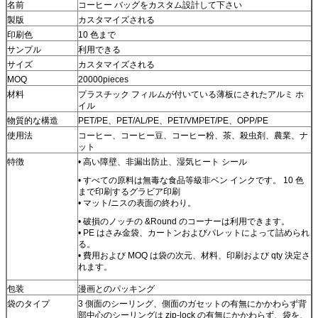
名前
コーヒー バッグをカスタム設計して下さい
製版
カスタマイズされる
印刷色
10 色まで
サンプル
利用できる
サイズ
カスタマイズされる
MOQ
20000pieces
材料
プラスチック フィルムが付いている薄板にされたアルミ ホ
イル
物質的な構造
PET/PE、PET/AL/PE、PET/VMPET/PE、OPP/PE
使用法
コーヒー、コーヒー豆、コーヒー粉、茶、殺虫剤、農業、ナ
ット
特徴
• 高い障壁、非漏出防止、湿気ヒート シール
• すべての原料は無毒な食品等級非ベン インクです。 10 色
まで印刷するグラビア印刷
• マット/ニスの表面の終わり。
• 破損のノッチの &Round のコーナーは利用できます。
• PE はさみ金袋、カートンおよびパレットによって詰められ
る。
• 費用および MOQ は袋の次元、材料、印刷および qty 決定さ
れます。
包装
漫画とのパッキング
袋のタイプ
3 側面のシーリング、側面のガセットの有無にかかわらず背
部中心のシーリングは zip-lock の有無にかかわらず、袋を、