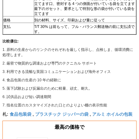
立てます口、密封する 4 つの側面が付いている袋を立てます
最下のガセット、要求として特別な形の袋が付いている袋を
立てます
価格
別の材料、サイズ、印刷および量に従って
支払
T/T 30% は前もって、フル・バランス郵送物の前に支払済で
す。
比較優位:
1. 原料の生産からのリンクのそれぞれを厳しく指示し、点検しま、循環消費に
処理します。
2. 厳密で物質的な調達および専門のテクニカル サポート
3. 利用できる流暢な英国コミュニケーションおよび海外オフィス
4. 食品包装の生産の 10 年の経験に
5. 落下試験および反漏出のために軽量、頑丈、耐久。
6. 試供品および短い調達期間
7. 指名位置のカスタマイズされた口とのよりよい棚の表示性能
食品包装袋
プラスチック ジッパーの袋
アルミ ホイルの包装
札:
,
,
最高の価格で