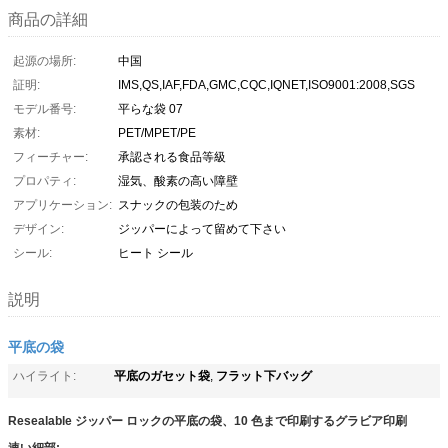
商品の詳細
起源の場所:
中国
証明:
IMS,QS,IAF,FDA,GMC,CQC,IQNET,ISO9001:2008,SGS
モデル番号:
平らな袋 07
素材:
PET/MPET/PE
フィーチャー:
承認される食品等級
プロパティ:
湿気、酸素の高い障壁
アプリケーション:
スナックの包装のため
デザイン:
ジッパーによって留めて下さい
シール:
ヒート シール
説明
平底の袋
平底のガセット袋
フラット下バッグ
ハイライト:
,
Resealable ジッパー ロックの平底の袋、10 色まで印刷するグラビア印刷
速い細部: