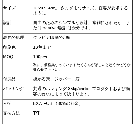
サイズ
。 さまざまなサイズ。顧客が要求する
16*23.5+4cm
ように
設計
自由のためのシンプルな設計。複雑にされたか、ま
たはcreatived設計は余分です。
表面の処理
グラビア印刷の印刷
印刷色
13色まで
MOQ
100pcs.
私に、価格異なっていますたくさんがほしいと思うかどうか
知らせて下さい。
付属品
掛かる穴、ジッパー、窓
パッキング
共通のパッキング:35kg/carton.プロダクトおよび顧
客の要求によって決まります。
支払
EXW.FOB （30%の前金）
支払方法
T/T