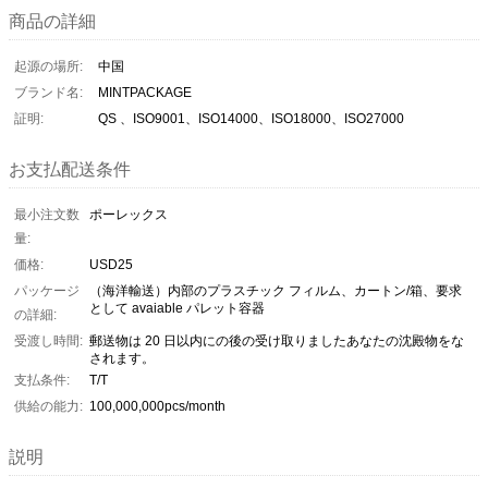
商品の詳細
起源の場所:
中国
ブランド名:
MINTPACKAGE
証明:
QS 、ISO9001、ISO14000、ISO18000、ISO27000
お支払配送条件
最小注文数
ポーレックス
量:
価格:
USD25
パッケージ
（海洋輸送）内部のプラスチック フィルム、カートン/箱、要求
として avaiable パレット容器
の詳細:
受渡し時間:
郵送物は 20 日以内にの後の受け取りましたあなたの沈殿物をな
されます。
支払条件:
T/T
供給の能力:
100,000,000pcs/month
説明