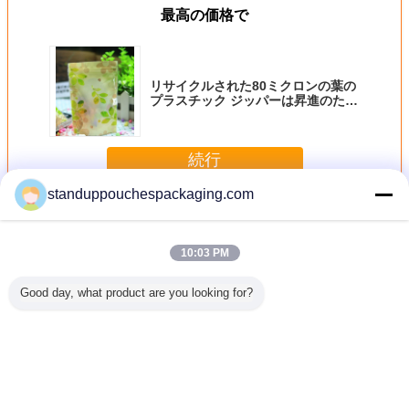
最高の価格で
リサイクルされた80ミクロンの葉の
プラスチック ジッパーは昇進のため
のResealable ISO27000を袋に入れ
る
続行
standuppouchespackaging.com
窓が付いている袋を立てて下さい
多く
10:03 PM
Good day, what product are you looking for?
の袋3の
resealable ポリ袋
カスタマイズされ
1Lb Degradable
頑丈ジッ
ール水証
の酸素の抵抗をも
たプラスチック包
魚の魅惑の環境の
びハンド
4000の証
てあそびました
装はユーロ-スロッ
プラスチックは窓
ている袋
ハンバー
り、resealable 袋
トとの袋のグラビ
が付いている袋を
ト リター
の立場
を立てます
ア印刷の印刷を立
立てます
て下
てます
言語を変えて下さい