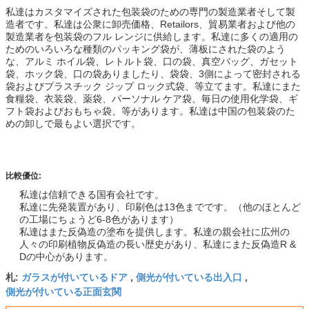
私達はカスタマイズされた包装袋のための専門の製造業者そして製
造者です。私達は公衆に卸売価格、Retailors、貿易業者および他の
製造業者を包装袋のフル レンジに供給します。私達に多くの適用の
ためのいろいろな種類のパッキング袋が、薄板にされた袋のよう
な、アルミ ホイル袋、レトルト袋、口の袋、真空バッグ、ガセット
袋、ホック袋、口の袋ありましたり、袋袋、3側によって密封される
袋およびプラスチック ジップ ロック式袋、等立てます。私達にまた
食糧袋、衣装袋、薬袋、パーソナル ケア袋、毎日の使用化学袋、ギ
フト袋およびおもちゃ袋、等があります。私達は中国の包装袋のた
めの卸しで最もよい選択です。
比較優位:
私達は信頼できる国有会社です。
私達に先発装置があり、印刷色は13色までです。（他のほとんど
の工場にちょうど6-8色があります）
私達はまた反偽造の塗布を提供します。私達の親会社に広州の
人々の印刷植物反偽造の長い歴史があり、私達にまた反偽造R &
Dの中心があります。
ガラスが付いているドア
側光が付いている出入口
札:
,
,
側光が付いている正面玄関