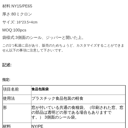
材料:NY15/PE65
厚さ:80ミクロン
サイズ:
16*23.5+4cm
MOQ:100pcs
袋様式:3側面のシール、ジッパーと開いた上。
この1つ私達に店があり、販売のためちょうど、カスタマイズすることができま
せん以下の事項に注意して下さい:です。
記述:
指定:
項目名前
食品包装袋
使用法
プラスチック食品包装の軽食
形
窓が付いている共通の食糧袋。（印刷された窓、窓
の部品は透明どの形である場合もありますで
す。） 3側面のシール袋。
材料
NY/PE