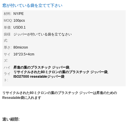
窓が付いている袋を立てて下さい
材料:
NY/PE
MOQ:
100pcs
単価:
USD0.1
袋様
ジッパーが付いている袋を立てなさい
式:
厚さ:
80micron
サイ
16*23.5+4cm
ズ:
昇進の葉のプラスチック ジッパー袋
ハイ
,
リサイクルされた80ミクロンの葉のプラスチック ジッパー袋
,
ライ
ISO27000 resealableジッパー袋
ト:
リサイクルされた80ミクロンの葉のプラスチック ジッパーは昇進のための
Resealable袋に入れます
速い細部: