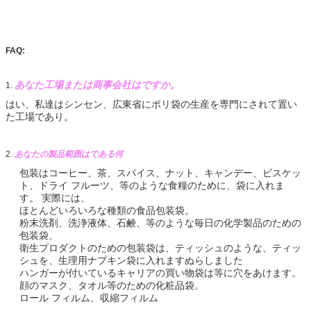
FAQ:
あなた工場または商事会社はですか。
1.
はい、私達はシンセン、広東省にポリ袋の生産を専門にされて置い
た工場であり。
2.
あなたの製品範囲はである何
包装はコーヒー、茶、スパイス、ナット、キャンデー、ビスケッ
ト、ドライ フルーツ、等のような食糧のために、袋に入れま
す。 実際には、
ほとんどいろいろな種類の食品包装袋。
粉末洗剤、洗浄液体、石鹸、等のような毎日の化学製品のための
包装袋、
衛生プロダクトのための包装袋は、ティッシュのような、ティッ
シュを、生理用ナプキン袋に入れますぬらしました
ハンガーが付いているキャリアの買い物袋は等に穴をあけます。
顔のマスク、タオル等のための化粧品袋。
ロール フィルム、収縮フィルム