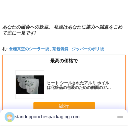
あなたの照会への歓迎。 私達はあなたに協力へ誠意をこめ
て先に一見です
!
食糧真空のシーラー袋
茶包装袋
ジッパーのポリ袋
札:
,
,
最高の価格で
ヒート シールされたアルミ ホイル
は化粧品の包装のための側面のガセ
ットを袋に入れます
続行
standuppouchespackaging.com
アルミ ホイルは袋を立てます
多く