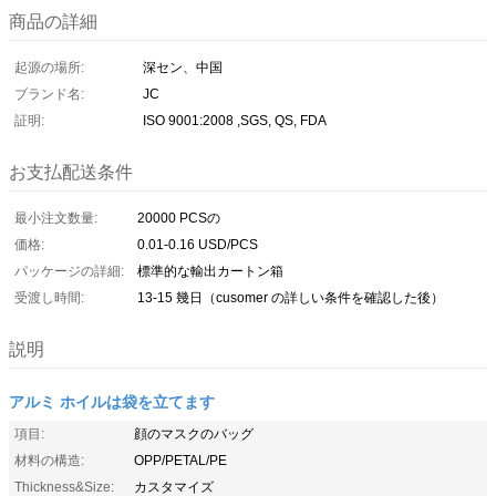
商品の詳細
起源の場所:
深セン、中国
ブランド名:
JC
証明:
ISO 9001:2008 ,SGS, QS, FDA
お支払配送条件
最小注文数量:
20000 PCSの
価格:
0.01-0.16 USD/PCS
パッケージの詳細:
標準的な輸出カートン箱
受渡し時間:
13-15 幾日（cusomer の詳しい条件を確認した後）
説明
アルミ ホイルは袋を立てます
項目:
顔のマスクのバッグ
材料の構造:
OPP/PETAL/PE
Thickness&Size:
カスタマイズ