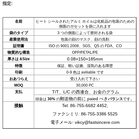
指定:
名前
ヒート シールされたアルミ ホイルは化粧品の包装のための
側面のガセットを袋に入れます
袋のタイプ
3 つの側面によって密封される袋
産業使用法
包装の顔のマスク、顔の洗剤
証明書
ISO の 9001:2008、SGS、QS の FDA、CO
物質的な構造
OPP/PETAL/PE
0.08×150×185mm
厚さは &Size
特徴
保証、軽い証拠、湿気のある障壁
印刷
0-9 色は aviliable です
おあつらえ
受け入れて下さい
MOQ
30,000 PC
T/T、L/C の西連合、お金のグラム
支払
郵送物の前に paied べき
。
頭金は
30%
の
バランス
です
接触
Tel: 86-755-6682 4452;
ファクシミリ: 86-755-3386 5525
電子メール: vikcy@fastsincere.com