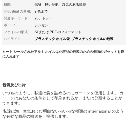
機能:
保証、軽い証拠、湿気のある障壁
IIndustrial の使用:
9 色まで
関連キーワード:
20、トレー
ポート:
シンセン
ファイルの形式:
AI または PDF のフォーマット
プラスチック ホイル袋
プラスチック ホイルの包装
ハイライト:
,
ヒート シールされたアルミ ホイルは化粧品の包装のための側面のガセットを袋
に入れます
包装及び
出荷:
いつものように、私達は袋を詰めるのにカートンを使用します。 カ
ートンはあなたの条件として印刷されるか、または分類することが
できます。
私達は
海、空気および明白ないろいろな種類の internaitonal のよう
な有効な商品の輸送を、
提供します
。