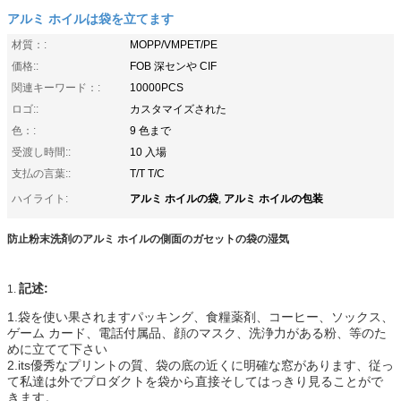
アルミ ホイルは袋を立てます
材質：:
MOPP/VMPET/PE
価格::
FOB 深センや CIF
関連キーワード：:
10000PCS
ロゴ::
カスタマイズされた
色：:
9 色まで
受渡し時間::
10 入場
支払の言葉::
T/T T/C
アルミ ホイルの袋
アルミ ホイルの包装
ハイライト:
,
防止粉末洗剤のアルミ ホイルの側面のガセットの袋の湿気
記述:
1.
1.袋を使い果されますパッキング、食糧薬剤、コーヒー、ソックス、
ゲーム カード、電話付属品、顔のマスク、洗浄力がある粉、等のた
めに立てて下さい
2.its優秀なプリントの質、袋の底の近くに明確な窓があります、従っ
て私達は外でプロダクトを袋から直接そしてはっきり見ることがで
きます。