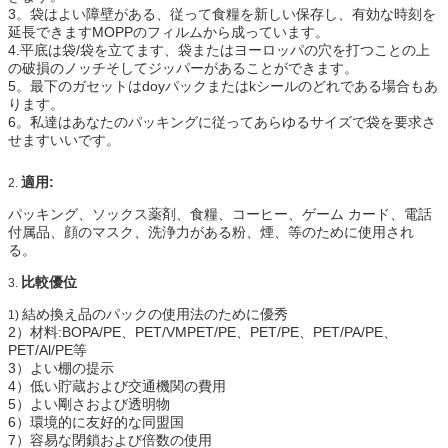
3。袋はよい障壁がある、従って食糧を新しい保存し、有効な時刻を
延長できますMOPPのフィルムから成っています。
4.平底は袋/袋を立てます、袋またはヨーロッパの穴を打つことの上
の破損のノッチそしてジッパーがあることができます。
5。最下のガセットはdoyパックまたはkシールのどれである場合もあ
ります。
6。私達はあなたのパッキングに従ってあらゆるサイズで袋を要求さ
せますいいです。
適用:
2.
パッキング、ソックス薬剤、食糧、コーヒー、ゲーム カード、電話
付属品、顔のマスク、洗浄力がある粉、煙、等のために使用され
る。
比較優位
3.
結め換え品のパックの使用法のために優秀
1)
2）材料:BOPA/PE、PET/VMPET/PE、PET/PE、PET/PA/PE、
PET/Al/PE等
3）よい棚の提示
4）低い貯蔵および交通機関の費用
5）よい剛さおよび透明物
6）環境的に友好的な同盟国
7）容易な閉鎖および倍数の使用