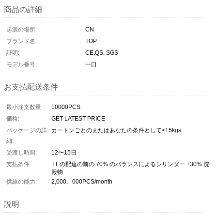
商品の詳細
起源の場所:
CN
ブランド名:
TOP
証明:
CE,QS, SGS
モデル番号:
一口
お支払配送条件
最小注文数量:
10000PCS
価格:
GET LATEST PRICE
パッケージの詳
カートンごとのまたはあなたの条件として≤15kgs
細:
受渡し時間:
12〜15日
支払条件:
TT の配達の前の 70% のバランスによるシリンダー +30% 沈
殿物
供給の能力:
2,000、000PCS/month
説明