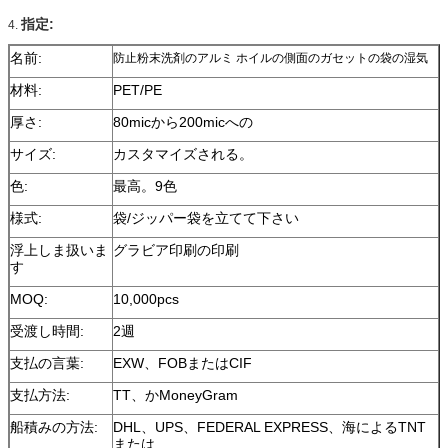
指定:
4.
名前:
防止粉末洗剤のアルミ ホイルの側面のガセットの袋の湿気
材料:
PET/PE
厚さ:
80micから200micへの
サイズ:
カスタマイズされる。
色:
最高。9色
様式:
袋/ジッパー袋を立てて下さい
浮上しま扱いま
グラビア印刷の印刷
す
MOQ:
10,000pcs
受渡し時間:
2週
支払の言葉:
EXW、FOBまたはCIF
支払方法:
TT、かMoneyGram
船積みの方法:
DHL、UPS、FEDERAL EXPRESS、海によるTNT
または