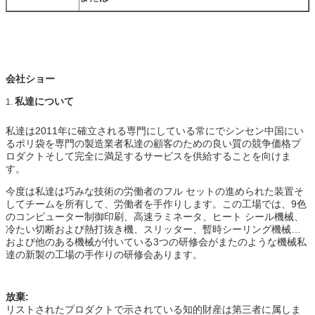
会社ショー
私達について
1.
私達は2011年に確立される専門にしている常にでシンセン中国にい
るポリ袋を専門の製造業者私達の顧客のための良い質の競争価格プ
ロダクトそして完全に満足するサービスを供給することを向けま
す。
今度は私達は巧みな技術の労働者のフル セットの進められた装置そ
してチームを所有して、労働者を手作りします。この工場では、9色
のコンピューター制御印刷、高速ラミネータ、ヒート シール機械、
冷たい切断および熱打抜き機、スリッター、暫時シーリング機械…
および他のある機械が付いている3つの研修会がまたのような機械私
達の新製の工場の手作りの研修会あります。
放棄:
リストされたプロダクトで示されている知的財産は第三者に属しま