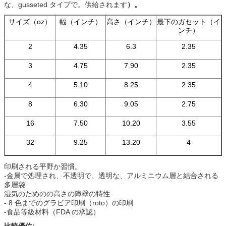
な、gusseted タイプで。供給されます
）。
サイズ（oz）
幅（インチ）
高さ（インチ）
最下のガセット（イ
ンチ）
2
4.35
6.3
2.35
3
4.75
7.90
2.35
4
5.10
8.25
2.35
8
6.30
9.05
2.75
16
7.50
10.20
3.55
32
9.25
13.20
4
印刷される平野か習慣。
-金属で処理され、不透明で、透明な、アルミニウム層と結合される
多層袋
湿気のためのの高さの障壁の特性
- 8 色までのグラビア印刷（roto）の印刷
-食品等級材料（FDA の承認）
比較優位: