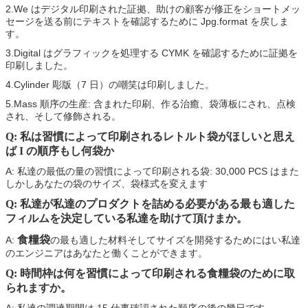
2.We はデジタル印刷された証拠、助けの顧客が修正をショートメッ
セージを送る前にテキストを確認するために Jpg.format を戻しま
す。
3.Digital はグラフィックを処理する CYMK を確認するために証拠を
印刷しました。
4.Cylinder 彫版（7 日）の嘲笑は印刷しました。
5.Mass 順序の生産: 含まれた印刷、作る治癒、袋薄板にされ、点検
され、そして修飾される。
Q: 私は習慣によって印刷されるレトルト袋がほしいと思え
ば I の順序もし何袋か
A: 私達の最低の量の習慣によって印刷される袋: 30,000 PCS はまた
しかしあなたの袋のサイズ、袋様式を変えます
Q: 私達が私達のプロダクトを詰める必要がある最も適した
フィルムを決定している私達を助けて頂けまか。
食糧袋
A:
の最も適した材料そしてサイズを開発するためにはい私達
のエンジニアはあなたと働くことができます。
Q: 時間枠は何を習慣によって印刷される食糧袋のために取
られます
か。
A: 私達の調達期間は 15 仕事確認された順序の後の幾日です