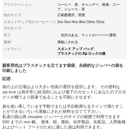
アプリケーション:
コーヒー、茶、キャンデー、軽食、スー
プ、ジュース…等
色のサイズ:
広範囲選択、習慣
スタンドアップ式のコーヒー バッ
2oz /3oz /4oz /8oz /16oz /32oz
グのサイズ:
完了:
、光沢のある、マットのペーパー透明
素材:
薄板にされる
スタンド アップ バッグ
ハイライト:
,
プラスチックの Zip ロックの袋
顧客用色はプラスチックを立てます袋袋、永続的なジッパーの袋を
印刷しました
記述:
袋の上の立場はより大きい包装の選択を提供します。 その便利な
zip-lock は袋非常に経済的におよび最下のガセットにあなたのプロダ
クトが棚でより顕著であることを可能にさせます。
袋を使い果しています手動でまたは半自動満ちるラインで満たすこ
とができるいろいろ薄板にされた材料を立てて下さい。
私達の袋は再 closable ジッパーとのサイズの範囲で利用できます
500 までの mm 幅。 液体、粉、微粒、化学製品、化粧品、人間食糧
およびペット フードのために適した袋は利用できます。