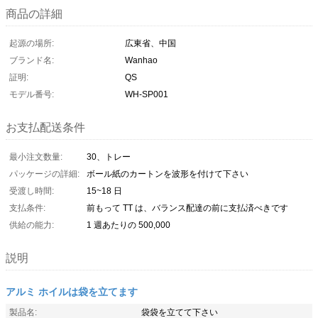
商品の詳細
起源の場所:
広東省、中国
ブランド名:
Wanhao
証明:
QS
モデル番号:
WH-SP001
お支払配送条件
最小注文数量:
30、トレー
パッケージの詳細:
ボール紙のカートンを波形を付けて下さい
受渡し時間:
15~18 日
支払条件:
前もって TT は、バランス配達の前に支払済べきです
供給の能力:
1 週あたりの 500,000
説明
アルミ ホイルは袋を立てます
製品名:
袋袋を立てて下さい