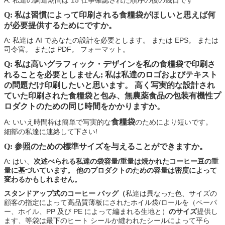
Q: 私は習慣によって印刷される食糧袋がほしいと思えば何
が必要提供するためにです
か。
A: 私達は AI であなたの設計を必要とします。 または EPS。 または
司令官。 または PDF。 フォーマット。
Q: 私は高いグラフィック・デザインを私の食糧袋で印刷さ
れることを必要としません
; 私は私達のロゴおよびテキスト
の問題だけ印刷したいと思います。 高く写実的な設計され
ていた印刷された
食糧袋
と包み、無農薬食品の包装有機性プ
ロダクトのための同じ時間をかかりますか。
食糧袋
A: いいえ時間枠は簡単で写実的な
のためにより短いです。
細部の私達に連絡して下さい!
Q: 参照のための標準サイズを与えることができますか。
A: はい、
次述べられる私達の袋容量/重量は焼かれたコーヒー豆の重
量に基づいています。 他のプロダクトのための容量は密度によって
変わるかもしれません。
スタンドアップ式のコーヒー バッグ（
私達は異なった色、サイズの
顧客の指定によって高品質薄板にされたホイル袋/ロールを（ペーパ
ー、ホイル、PP 及び PE によって編まれる生地と）
のサイズ
提供し
ます、等袋は最下のヒート シールか縫われたシールによって平ら