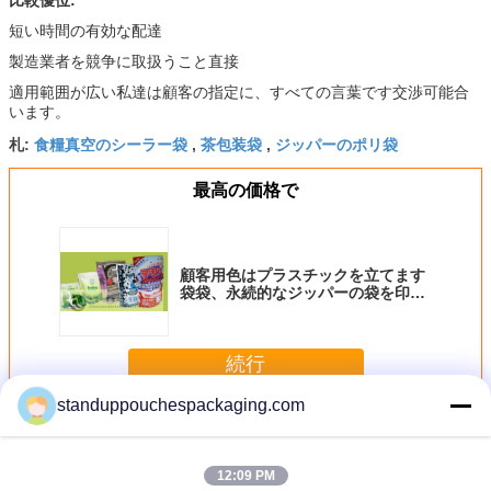
短い時間の有効な配達
製造業者を競争に取扱うこと直接
適用範囲が広い私達は顧客の指定に、すべての言葉です交渉可能合
います。
食糧真空のシーラー袋
茶包装袋
ジッパーのポリ袋
札:
,
,
最高の価格で
顧客用色はプラスチックを立てます
袋袋、永続的なジッパーの袋を印刷
しました
続行
standuppouchespackaging.com
アルミ ホイルは袋を立てます
多く
12:09 PM