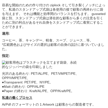
容易な開始のための作り付けの ziplock そして引き裂くノッチによっ
て、私達のスタンドアップ式袋は各使用の後で顧客の再終わりに袋
を与えます。 それは機能と効率間のバランスを打ちます。 gusseted
袋と別、スタンドアップ式袋は潜在的な顧客から多くの注意を引く
ために別の利点があるそれ自身をスタンドアップ式に着実にするこ
とができます。
適用:
コーヒー、茶、キャンデー、軽食、スープ、ジュース…等。
*広範囲色およびサイズの選択は顧客の自身の設計に基づいていまし
た。
指定:
光沢のある終わり: PET/AL/PE、PET/VMPET/PE、
OPP/VMPET/PE、
●Transparent: PET/PE、NY/PE。
●Matt の終わり: OPP/AL/PE
●Paper の終わり: Kraft/AL/PE、OPP/Kraft/PE。
私達の働くプロセス
Ai/Pdf のフォーマットの 1.Artwork は顧客からの製造者です。