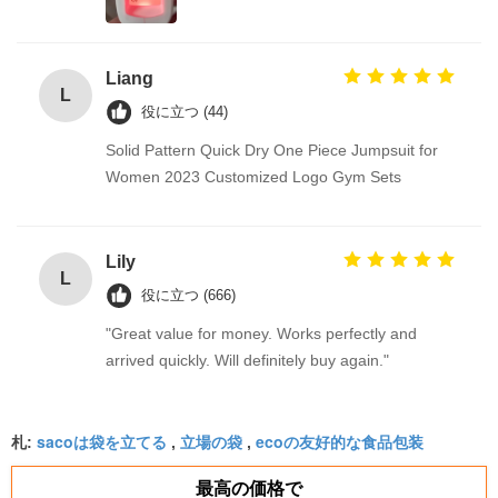
Liang
L
役に立つ (44)
Solid Pattern Quick Dry One Piece Jumpsuit for
Women 2023 Customized Logo Gym Sets
Lily
L
役に立つ (666)
"Great value for money. Works perfectly and
arrived quickly. Will definitely buy again."
sacoは袋を立てる
立場の袋
ecoの友好的な食品包装
札:
,
,
最高の価格で