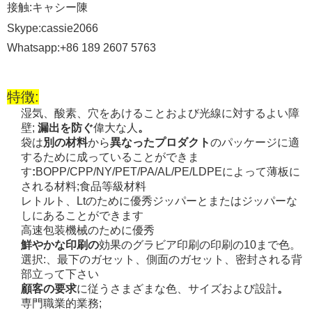
接触:キャシー陳
Skype:cassie2066
Whatsapp:+86 189 2607 5763
特徴:
湿気、酸素、穴をあけることおよび光線に対するよい障
壁;
漏出を防ぐ
偉大な人
。
袋は
別の材料
から
異なったプロダクト
のパッケージに適
するために成っていることができま
す
:
BOPP/CPP/NY/PET/PA/AL/PE/LDPEによって薄板に
される材料;食品等級材料
レトルト、Ltのために優秀ジッパーとまたはジッパーな
しにあることができます
高速包装機械のために優秀
鮮やかな印刷の
効果のグラビア印刷の印刷の10まで色。
選択:、最下のガセット、側面のガセット、密封される背
部立って下さい
顧客の要求
に従うさまざまな色、サイズおよび設計
。
専門職業的業務;