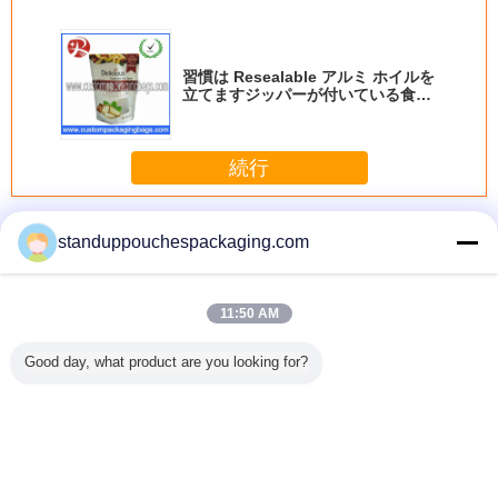
習慣は Resealable アルミ ホイルを
立てますジッパーが付いている食糧
袋を印刷しました
続行
ジッパーのついた袋に立ち上がる
多く
standuppouchespackaging.com
11:50 AM
んごジュ
Resealable
7g/ 20gカプセル
販売のためのバル
Reseala
Good day, what product are you looking for?
ワインの
Resealable 袋を
によって集中され
ク洗濯洗剤/洗浄の
立てて
が付いて
立てます袋を立て
るバルク液体の洗
洗浄力がある液体
袋の液体
て下さい
濯洗剤
の胸当て
袋
言語を変えて下さい
Japanese