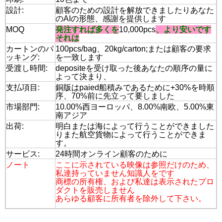
設計:
顧客のための設計を解放できましたりあなた
のAIの形態、感謝を提供します
MOQ
発注すれば多くを
10,000pcs
、より安いです
それは
カートンのパ
100pcs/bag、20kg/carton;または顧客の要求
ッキング:
を一致します
受渡し時間:
depositeを受け取った後あなたの順序の量に
よって決まり、
支払項目:
銅版はpaied船積みであるために+30%を時順
序、70%前に先立って要しました
市場部門:
10.00%西ヨーロッパ、8.00%南欧、5.00%東
南アジア
出荷:
明白または海によって行うことができました
りまた航空貨物によって行うことができま
す。
サービス:
24時間オンライン顧客のために
ノート
ここに示されている映像は参照だけのため、
私達持っていません知識人をです
商標の所有権、および私達は表示されたプロ
ダクトを販売しません
あらゆる顧客に所有者を除外して下さい。