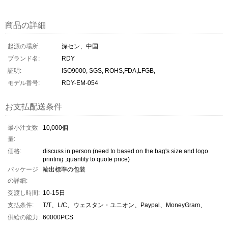
商品の詳細
起源の場所:
深セン、中国
ブランド名:
RDY
証明:
ISO9000, SGS, ROHS,FDA,LFGB,
モデル番号:
RDY-EM-054
お支払配送条件
最小注文数
10,000個
量:
価格:
discuss in person (need to based on the bag's size and logo
printing ,quantity to quote price)
パッケージ
輸出標準の包装
の詳細:
受渡し時間:
10-15日
支払条件:
T/T、L/C、ウェスタン・ユニオン、Paypal、MoneyGram、
供給の能力:
60000PCS