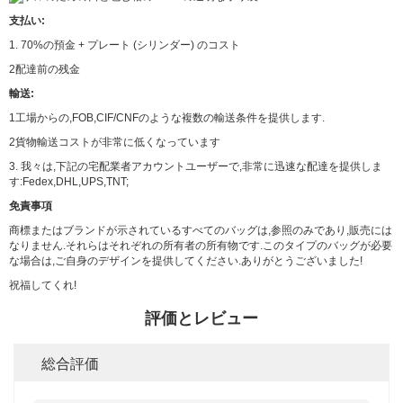
支払い:
1. 70%の預金 + プレート (シリンダー) のコスト
2配達前の残金
輸送:
1工場からの,FOB,CIF/CNFのような複数の輸送条件を提供します.
2貨物輸送コストが非常に低くなっています
3. 我々は,下記の宅配業者アカウントユーザーで,非常に迅速な配達を提供しま
す:Fedex,DHL,UPS,TNT;
免責事項
商標またはブランドが示されているすべてのバッグは,参照のみであり,販売には
なりません.それらはそれぞれの所有者の所有物です.このタイプのバッグが必要
な場合は,ご自身のデザインを提供してください.ありがとうございました!
祝福してくれ!
評価とレビュー
総合評価