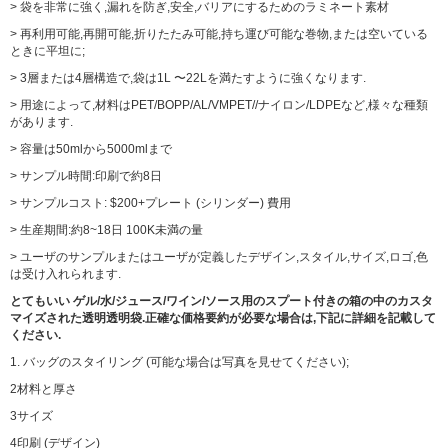
> 袋を非常に強く,漏れを防ぎ,安全,バリアにするためのラミネート素材
> 再利用可能,再開可能,折りたたみ可能,持ち運び可能な巻物,または空いている
ときに平坦に;
> 3層または4層構造で,袋は1L 〜22Lを満たすように強くなります.
> 用途によって,材料はPET/BOPP/AL/VMPET//ナイロン/LDPEなど,様々な種類
があります.
> 容量は50mlから5000mlまで
> サンプル時間:印刷で約8日
> サンプルコスト: $200+プレート (シリンダー) 費用
> 生産期間:約8~18日 100K未満の量
> ユーザのサンプルまたはユーザが定義したデザイン,スタイル,サイズ,ロゴ,色
は受け入れられます.
とてもいい
ゲル/水/ジュース/ワイン/ソース用のスプート付きの箱の中のカスタ
マイズされた透明透明袋.
正確な価格要約が必要な場合は,下記に詳細を記載して
ください.
1. バッグのスタイリング (可能な場合は写真を見せてください);
2材料と厚さ
3サイズ
4印刷 (デザイン)