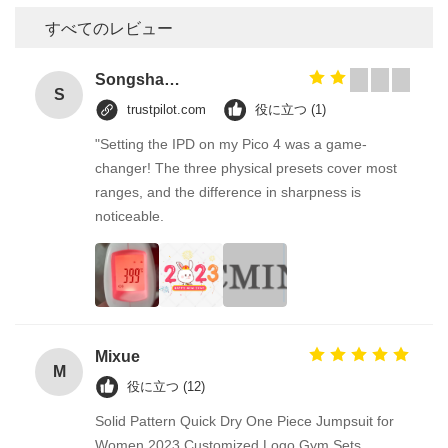
すべてのレビュー
Songshang
S
trustpilot.com
役に立つ (1)
"Setting the IPD on my Pico 4 was a game-
changer! The three physical presets cover most
ranges, and the difference in sharpness is
noticeable.
Mixue
M
役に立つ (12)
Solid Pattern Quick Dry One Piece Jumpsuit for
Women 2023 Customized Logo Gym Sets