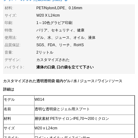
材料:
PET/Nylon/LDPE、0.16mm
サイズ:
W20 X L24cm
印刷:
1～10色グラビア印刷
特徴:
バリア、セキュリティ、健康
使用法:
ゲル、水、ジュース、オイル、液体
品質保証:
SGS、FDA、リーチ、RoHS
音量:
2リットル
デザイン:
カスタマイズされた
液体の口袋
口の袋を立てて下さい
ハイライト:
,
カスタマイズされた透明透明袋 箱内
ゲル / 水 / ジュース / ワイン / ソース
詳細は
モデル
W014
名前
透明な透明袋とジェル用スプート
材料
層状素材:PET/ナイロン/PE,70〜200ミクロン
サイズ
W20 x L24cm
スタイル
ワイン・オイル・ディスペンサー