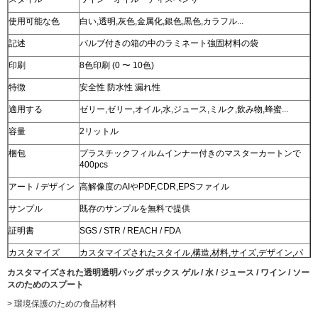
使用可能な色
白い,透明,灰色,金属化,銀色,黒色,カラフル...
記述
バルブ付きの箱の中のラミネート強固材料の袋
印刷
8色印刷 (0 〜 10色)
特徴
安全性 防水性 漏れ性
適用する
ゼリー,ゼリー,オイル,水,ジュース,ミルク,飲み物,蜂蜜...
容量
2リットル
梱包
プラスチックフィルムインナー付きのマスターカートンで
400pcs
アート / デザイン
高解像度のAIやPDF,CDR,EPSファイル
サンプル
既存のサンプルを無料で提供
証明書
SGS / STR / REACH / FDA
カスタマイズ
カスタマイズされたスタイル,構造,材料,サイズ,デザイン,パ
ッケージは歓迎されています
カスタマイズされた透明透明バッグ ボックス ゲル / 水 / ジュース / ワイン / ソー
スのためのスプート
> 環境保護のための食品材料