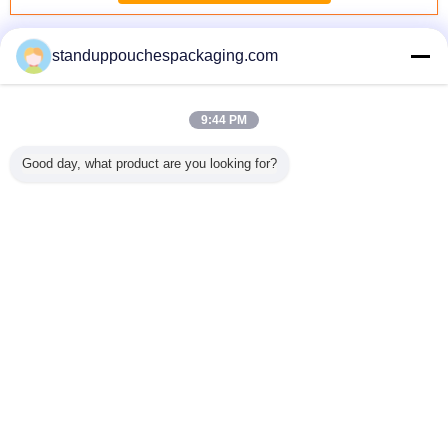
ジッパーのついた袋に立ち上がる
多く
standuppouchespackaging.com
9:44 PM
んごジュ
Resealable
7g/ 20gカプセル
販売のためのバル
Reseala
Good day, what product are you looking for?
ワインの
Resealable 袋を
によって集中され
ク洗濯洗剤/洗浄の
立てて
が付いて
立てます袋を立て
るバルク液体の洗
洗浄力がある液体
袋の液体
て下さい
濯洗剤
の胸当て
袋
言語を変えて下さい
Japanese
ホーム
|
企業情報
|
お問い合わせ
|
地図
|
Privacy Policy
デスクトップの眺め
Copyright © 2015 - 2026 Shanghai DMIPS Investment Co., Ltd.