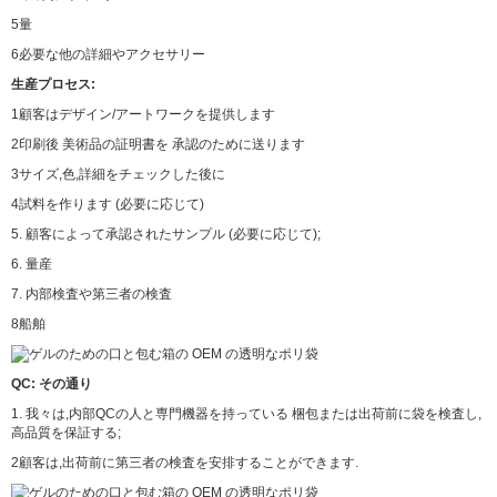
5量
6必要な他の詳細やアクセサリー
生産プロセス:
1顧客はデザイン/アートワークを提供します
2印刷後 美術品の証明書を 承認のために送ります
3サイズ,色,詳細をチェックした後に
4試料を作ります (必要に応じて)
5. 顧客によって承認されたサンプル (必要に応じて);
6. 量産
7. 内部検査や第三者の検査
8船舶
QC: その通り
1. 我々は,内部QCの人と専門機器を持っている 梱包または出荷前に袋を検査し,
高品質を保証する;
2顧客は,出荷前に第三者の検査を安排することができます.