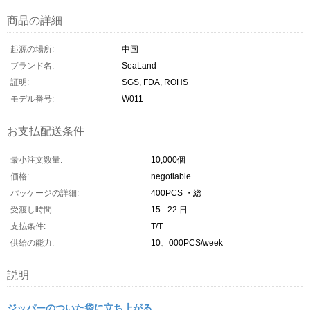
商品の詳細
起源の場所:
中国
ブランド名:
SeaLand
証明:
SGS, FDA, ROHS
モデル番号:
W011
お支払配送条件
最小注文数量:
10,000個
価格:
negotiable
パッケージの詳細:
400PCS ・総
受渡し時間:
15 - 22 日
支払条件:
T/T
供給の能力:
10、000PCS/week
説明
ジッパーのついた袋に立ち上がる