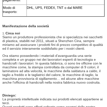
Modo di
DHL, UPS, FEDEX, TNT o dal MARE
trasporto:
Manifestazione della società
Circa noi
1.
Siamo un produttore professionista che si specializza nei sacchetti
di plastica, stabiliti nel 2011, situati a Shenzhen Cina, sempre
miriamo ad assicurare i prodotti fini di prezzo competitivo di qualità
ed il servizio interamente soddisfatto per i nostri clienti.
Ora stiamo possedendo i materiali d'avanguardia una serie
completa e un gruppo nei dei lavoratori esperti di tecnologia e
handcraft i lavoratori. In questa fabbrica, ci sono tre officine con le
macchine come, la stampa controllata da computer di 9 colori, il
laminatore ad alta velocità, le macchine della saldatura a caldo, il
taglio a freddo e le tagliatrici del calore, le macchine di taglio, la
macchina provvisoria di sigillamento… ed alcune altre macchine
anche l'officina di handcraft nella nostra fabbrica nuovo costruita.
Diniego:
La proprietà intellettuale indicata sui prodotti elencati appartiene ai
terzi.
Questi prodotti sono offerti soltanto come esempi delle nostre