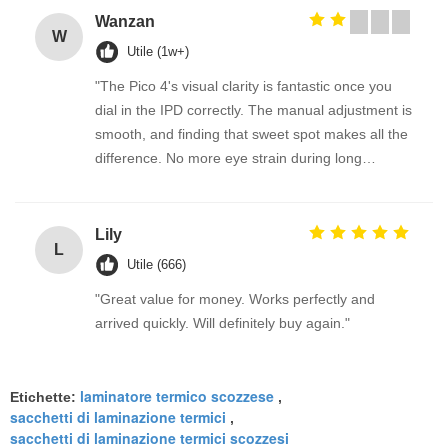
Wanzan
W
Utile (1w+)
"The Pico 4's visual clarity is fantastic once you
dial in the IPD correctly. The manual adjustment is
smooth, and finding that sweet spot makes all the
difference. No more eye strain during long
sessions. Highly recommend taking the time to set
it up properly!""The Pico 4's visual clarity is
fantastic once you dial in the IPD correctly. The
Lily
L
manual adjustment is smooth, and finding that
Utile (666)
sweet spot makes all the difference. No more eye
"Great value for money. Works perfectly and
strain during long sessions. Highly recommend
arrived quickly. Will definitely buy again."
taking the time to set it up properly!""The Pico 4's
visual clarity is fantastic once you dial in the IPD
correctly. The manual adjustment is smooth, and
laminatore termico scozzese
Etichette:
,
finding that sweet spot makes all the difference.
sacchetti di laminazione termici
,
No more eye strain during long sessions. Highly
sacchetti di laminazione termici scozzesi
recommend taking the time to set it up