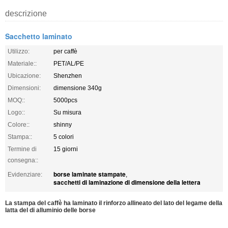
descrizione
Sacchetto laminato
Utilizzo:
per caffè
Materiale::
PET/AL/PE
Ubicazione:
Shenzhen
Dimensioni:
dimensione 340g
MOQ::
5000pcs
Logo::
Su misura
Colore::
shinny
Stampa::
5 colori
Termine di
15 giorni
consegna::
borse laminate stampate
Evidenziare:
,
sacchetti di laminazione di dimensione della lettera
La stampa del caffè ha laminato il rinforzo allineato del lato del legame della
latta del di alluminio delle borse