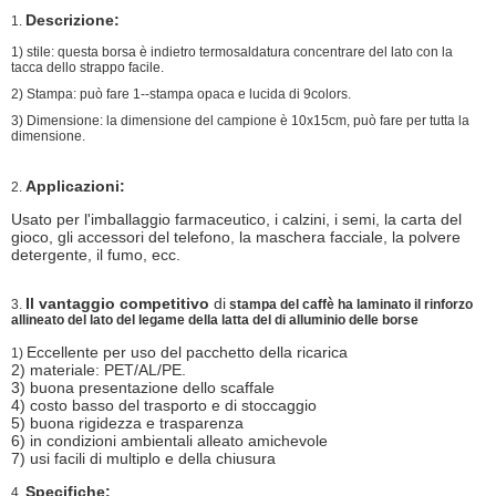
Descrizione:
1.
1) stile: questa borsa è indietro termosaldatura concentrare del lato con la
tacca dello strappo facile.
2) Stampa: può fare 1--stampa opaca e lucida di 9colors.
3) Dimensione: la dimensione del campione è 10x15cm, può fare per tutta la
dimensione.
Applicazioni:
2.
Usato per l'imballaggio farmaceutico, i calzini, i semi, la carta del
gioco, gli accessori del telefono, la maschera facciale, la polvere
detergente, il fumo, ecc.
Il vantaggio competitivo
di
3.
stampa del caffè ha laminato il rinforzo
allineato del lato del legame della latta del di alluminio delle borse
Eccellente per uso del pacchetto della ricarica
1)
2) materiale: PET/AL/PE.
3) buona presentazione dello scaffale
4) costo basso del trasporto e di stoccaggio
5) buona rigidezza e trasparenza
6) in condizioni ambientali alleato amichevole
7) usi facili di multiplo e della chiusura
Specifiche:
4.