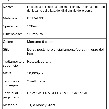
Nome:
La stampa del caffè ha laminato il rinforzo allineato del lato
del legame della latta del di alluminio delle borse
Materiale:
PET/AL/PE
Spessore:
120mic
Dimensione:
Su misura.
Colore:
Massimo 9 colori
Stile:
Borsa posteriore di sigillamento/borsa rinforzo del
lato
Trattamento di
Rotocalcografia
superficie
MOQ:
10,000pcs
Termine di
2 settimane
consegna:
Termini di
EXW, CATENA DELL'OROLOGIO o CIF
pagamento:
Metodo di
TT, o MoneyGram
pagamento: