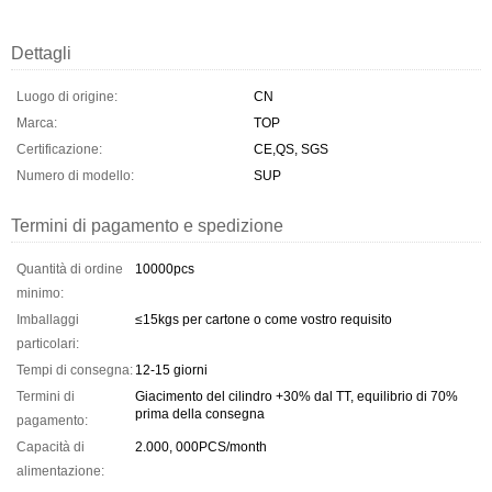
Dettagli
Luogo di origine:
CN
Marca:
TOP
Certificazione:
CE,QS, SGS
Numero di modello:
SUP
Termini di pagamento e spedizione
Quantità di ordine
10000pcs
minimo:
Imballaggi
≤15kgs per cartone o come vostro requisito
particolari:
Tempi di consegna:
12-15 giorni
Termini di
Giacimento del cilindro +30% dal TT, equilibrio di 70%
prima della consegna
pagamento:
Capacità di
2.000, 000PCS/month
alimentazione: