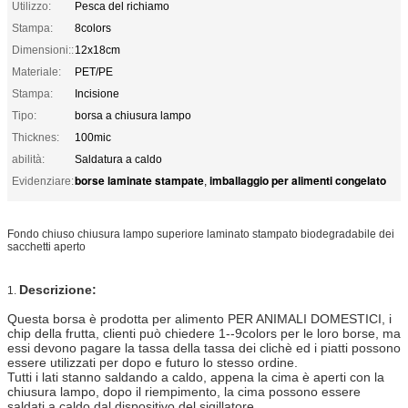
Utilizzo:
Pesca del richiamo
Stampa:
8colors
Dimensioni::
12x18cm
Materiale:
PET/PE
Stampa:
Incisione
Tipo:
borsa a chiusura lampo
Thicknes:
100mic
abilità:
Saldatura a caldo
borse laminate stampate
imballaggio per alimenti congelato
Evidenziare:
,
Fondo chiuso chiusura lampo superiore laminato stampato biodegradabile dei
sacchetti aperto
Descrizione:
1.
Questa borsa è prodotta per alimento PER ANIMALI DOMESTICI, i
chip della frutta, clienti può chiedere 1--9colors per le loro borse, ma
essi devono pagare la tassa della tassa dei clichè ed i piatti possono
essere utilizzati per dopo e futuro lo stesso ordine.
Tutti i lati stanno saldando a caldo, appena la cima è aperti con la
chiusura lampo, dopo il riempimento, la cima possono essere
saldati a caldo dal dispositivo del sigillatore.