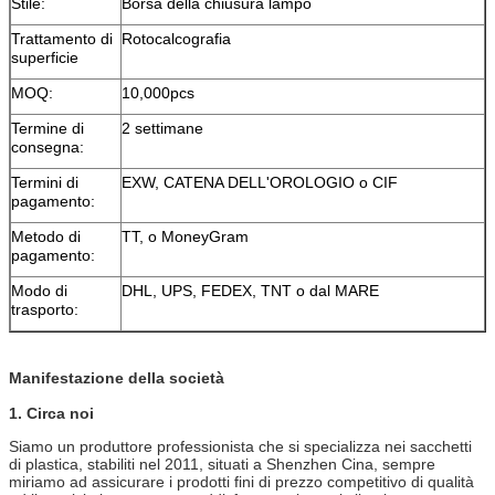
Stile:
Borsa della chiusura lampo
Trattamento di
Rotocalcografia
superficie
MOQ:
10,000pcs
Termine di
2 settimane
consegna:
Termini di
EXW, CATENA DELL'OROLOGIO o CIF
pagamento:
Metodo di
TT, o MoneyGram
pagamento:
Modo di
DHL, UPS, FEDEX, TNT o dal MARE
trasporto:
Manifestazione della società
1.
Circa noi
Siamo un produttore professionista che si specializza nei sacchetti
di plastica, stabiliti nel 2011, situati a Shenzhen Cina, sempre
miriamo ad assicurare i prodotti fini di prezzo competitivo di qualità