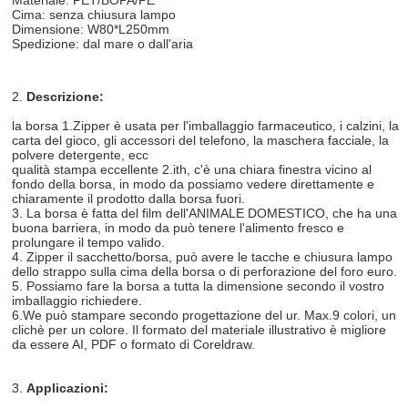
Cima: senza chiusura lampo
Dimensione: W80*L250mm
Spedizione: dal mare o dall'aria
2.
Descrizione:
la borsa 1.Zipper è usata per l'imballaggio farmaceutico, i calzini, la
carta del gioco, gli accessori del telefono, la maschera facciale, la
polvere detergente, ecc
qualità stampa eccellente 2.ith, c'è una chiara finestra vicino al
fondo della borsa, in modo da possiamo vedere direttamente e
chiaramente il prodotto dalla borsa fuori.
3. La borsa è fatta del film dell'ANIMALE DOMESTICO, che ha una
buona barriera, in modo da può tenere l'alimento fresco e
prolungare il tempo valido.
4. Zipper il sacchetto/borsa, può avere le tacche e chiusura lampo
dello strappo sulla cima della borsa o di perforazione del foro euro.
5. Possiamo fare la borsa a tutta la dimensione secondo il vostro
imballaggio richiedere.
6.We può stampare secondo progettazione del ur. Max.9 colori, un
clichè per un colore. Il formato del materiale illustrativo è migliore
da essere AI, PDF o formato di Coreldraw.
3.
Applicazioni: