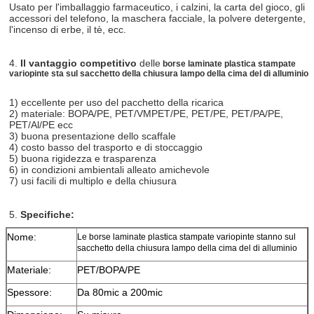
Usato per l'imballaggio farmaceutico, i calzini, la carta del gioco, gli
accessori del telefono, la maschera facciale, la polvere detergente,
l'incenso di erbe, il tè, ecc.
4.
Il vantaggio competitivo
delle
borse laminate plastica stampate
variopinte sta sul sacchetto della chiusura lampo della cima del di alluminio
1) eccellente per uso del pacchetto della ricarica
2) materiale: BOPA/PE, PET/VMPET/PE, PET/PE, PET/PA/PE,
PET/Al/PE ecc
3) buona presentazione dello scaffale
4) costo basso del trasporto e di stoccaggio
5) buona rigidezza e trasparenza
6) in condizioni ambientali alleato amichevole
7) usi facili di multiplo e della chiusura
5.
Specifiche:
Nome:
Le borse laminate plastica stampate variopinte stanno sul
sacchetto della chiusura lampo della cima del di alluminio
Materiale:
PET/BOPA/PE
Spessore:
Da 80mic a 200mic