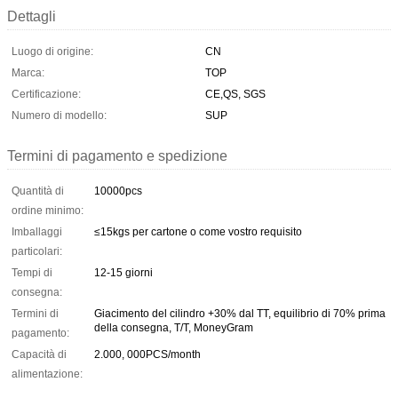
Dettagli
Luogo di origine:
CN
Marca:
TOP
Certificazione:
CE,QS, SGS
Numero di modello:
SUP
Termini di pagamento e spedizione
Quantità di
10000pcs
ordine minimo:
Imballaggi
≤15kgs per cartone o come vostro requisito
particolari:
Tempi di
12-15 giorni
consegna:
Termini di
Giacimento del cilindro +30% dal TT, equilibrio di 70% prima
della consegna, T/T, MoneyGram
pagamento:
Capacità di
2.000, 000PCS/month
alimentazione: