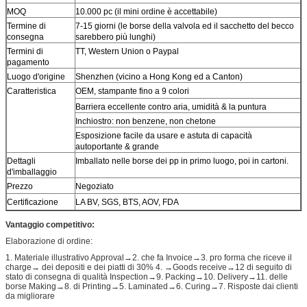
MOQ
10.000 pc (il mini ordine è accettabile)
Termine di
7-15 giorni (le borse della valvola ed il sacchetto del becco
consegna
sarebbero più lunghi)
Termini di
TT, Western Union o Paypal
pagamento
Luogo d'origine
Shenzhen (vicino a Hong Kong ed a Canton)
Caratteristica
OEM, stampante fino a 9 colori
Barriera eccellente contro aria, umidità & la puntura
Inchiostro: non benzene, non chetone
Esposizione facile da usare e astuta di capacità
autoportante & grande
Dettagli
Imballato nelle borse dei pp in primo luogo, poi in cartoni.
d'imballaggio
Prezzo
Negoziato
Certificazione
LA BV, SGS, BTS, AOV, FDA
Vantaggio competitivo:
Elaborazione di ordine:
1. Materiale illustrativo Approval→2. che fa Invoice→3. pro forma che riceve il
charge→ dei depositi e dei piatti di 30% 4. →Goods receive→12 di seguito di
stato di consegna di qualità Inspection→9. Packing→10. Delivery→11. delle
borse Making→8. di Printing→5. Laminated→6. Curing→7. Risposte dai clienti
da migliorare