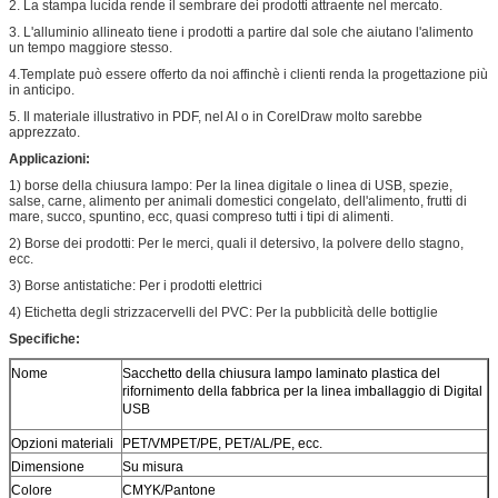
2. La stampa lucida rende il sembrare dei prodotti attraente nel mercato.
3. L'alluminio allineato tiene i prodotti a partire dal sole che aiutano l'alimento
un tempo maggiore stesso.
4.Template può essere offerto da noi affinchè i clienti renda la progettazione più
in anticipo.
5. Il materiale illustrativo in PDF, nel AI o in CorelDraw molto sarebbe
apprezzato.
Applicazioni:
1) borse della chiusura lampo: Per la linea digitale o linea di USB, spezie,
salse, carne, alimento per animali domestici congelato, dell'alimento, frutti di
mare, succo, spuntino, ecc, quasi compreso tutti i tipi di alimenti.
2) Borse dei prodotti: Per le merci, quali il detersivo, la polvere dello stagno,
ecc.
3) Borse antistatiche: Per i prodotti elettrici
4) Etichetta degli strizzacervelli del PVC: Per la pubblicità delle bottiglie
Specifiche:
Nome
Sacchetto della chiusura lampo laminato plastica del
rifornimento della fabbrica per la linea imballaggio di Digital
USB
Opzioni materiali
PET/VMPET/PE, PET/AL/PE, ecc.
Dimensione
Su misura
Colore
CMYK/Pantone