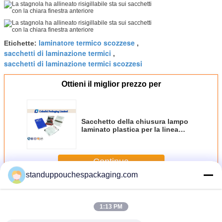
laminatore termico scozzese
Etichette:
,
sacchetti di laminazione termici
,
sacchetti di laminazione termici scozzesi
Ottieni il miglior prezzo per
Sacchetto della chiusura lampo
laminato plastica per la linea
imballaggio di Digital USB
Continua
standuppouchespackaging.com
Sacchetto laminato
Più
1:13 PM