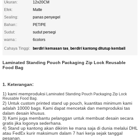
Ukuran:
12x20CM
Efek:
Matte
Sealing:
panas penyegel
Bahan::
PET/PE
Sudut:
sudut persegi
warna::
6colors
berdiri kemasan tas
berdiri kantong ditutup kembali
Cahaya Tinggi:
,
Laminated Standing Pouch Packaging Zip Lock Reusable
Food Bag
1. Keterangan:
1) kami memproduksi
Laminated Standing Pouch Packaging Zip Lock
Reusable Food Bag.
2) Untuk custom printed stand up pouch, kuantitas minimum kami
adalah 10000 bags.
Kami dapat mencetak dan memproduksi tas
dalam desain khusus.
3) Kami juga membantu pelanggan untuk membuat desain secara
gratis jika logonya sederhana.
4) Stand up kantong akan dikirim ke mana saja di dunia melalui DHL
atau FedEx kurir maksimum dalam 7 hari kerja sejak tanggal
pesanan.