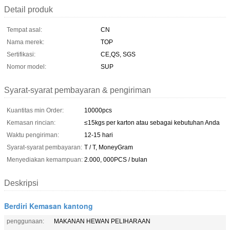
Detail produk
Tempat asal:
CN
Nama merek:
TOP
Sertifikasi:
CE,QS, SGS
Nomor model:
SUP
Syarat-syarat pembayaran & pengiriman
Kuantitas min Order:
10000pcs
Kemasan rincian:
≤15kgs per karton atau sebagai kebutuhan Anda
Waktu pengiriman:
12-15 hari
Syarat-syarat pembayaran:
T / T, MoneyGram
Menyediakan kemampuan:
2.000, 000PCS / bulan
Deskripsi
Berdiri Kemasan kantong
penggunaan:
MAKANAN HEWAN PELIHARAAN