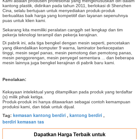
Kami adalah produsen profesional yang mengkhususkan diri dalam
kantong plastik, didirikan pada tahun 2011, berlokasi di Shenzhen
Cina, selalu bertujuan untuk menyediakan produk-produk
berkualitas baik harga yang kompetitif dan layanan sepenuhnya
puas untuk klien kami.
Sekarang kita memiliki peralatan canggih set lengkap dan tim
pekerja teknologi terampil dan pekerja kerajinan.
Di pabrik ini, ada tiga bengkel dengan mesin seperti, pencetakan
yang dikendalikan komputer 9 warna, laminator berkecepatan
tinggi, mesin segel panas, mesin pemotong dan pemotong panas,
mesin penggorengan, mesin penyegel sementara ... dan beberapa
mesin lainnya juga bengkel kerajinan di pabrik baru kami.
Penolakan:
Kekayaan intelektual yang ditampilkan pada produk yang terdaftar
(s) milik pihak ketiga.
Produk-produk ini hanya ditawarkan sebagai contoh kemampuan
produksi kami, dan tidak untuk dijual.
kemasan kantong berdiri
kantong berdiri
Tag:
,
,
berdiri kemasan tas
Dapatkan Harga Terbaik untuk