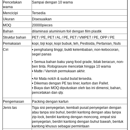
Pencetakan
Sampai dengan 10 warna
warna
Mencicipi
Tersedia
Ukuran
Disesuaikan
MOQ
20000pieces
Bahan
dilaminasi aluminium foil dengan film plastik
Struktur bahan
PET / PE, PET / AL / PE, PET / VMPET / PE, OPP / PE
Pemakaian
kopi, biji kopi, kopi bubuk, teh, Pestisida, Pertanian, Nuts
Ciri
• penghalang tinggi, bukti kelembaban, non-kebocoran,
segel panas
• Semua bahan baku yang food grade, tidak beracun, non-
ben tinta. Rotogravure mencetak hingga 10 warna
• Matte / Varnish permukaan akhir.
• Air Mata notch & sudut bulat tersedia.
• Dikemas dengan PE tas liner, karton dan Pallet.
• Biaya dan MOQ diputuskan oleh tas ini dimensi, bahan,
pencetakan dan qty.
Pengemasan
Packing dengan kartun
Jenis tas
Tiga sisi penyegelan, kembali pusat penyegelan dengan
atau tanpa sisi buhul, berdiri kantong dengan atau tanpa
zip-lock, berdiri kantong dengan moncong, empat sisi
penyegelan, berdiri kantong dengan buhul bawah, bentuk
kantong khusus sebagai permintaan