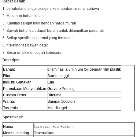
Cepat Detail:
1. penghalang tinggi oksigen, kelembaban & sinar cahaya
2. Makanan bahan kelas
3. Kualitas sangat baik dengan harga murah
4. Bawah buhul dan dapat berdiri untuk ditampilkan pada rak
5. Setiap spesifikasi normal yang tersedia
6. ritsleting tas bawah datar
7. Besar untuk mencegah kebocoran
Deskripsi:
Bahan:
dilaminasi aluminium foil dengan film plastik
Fitur:
Barrier tinggi
Industri Gunakan:
Gila
Permukaan Menyerahkan:
Gravure Printing
Custom Order:
Diterima
Warna:
Sampai 10colors
Tas jenis:
Mid-disegel
Spesifikasi:
Nama
Tas desain kopi kustom
Membuat piring
Disesuaikan