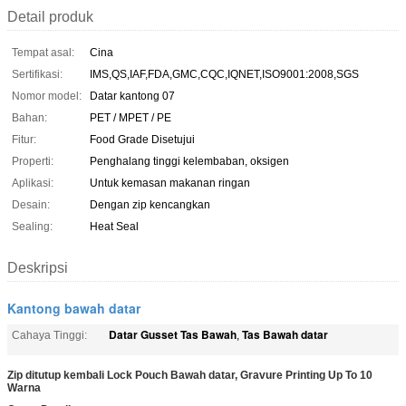
Detail produk
Tempat asal:
Cina
Sertifikasi:
IMS,QS,IAF,FDA,GMC,CQC,IQNET,ISO9001:2008,SGS
Nomor model:
Datar kantong 07
Bahan:
PET / MPET / PE
Fitur:
Food Grade Disetujui
Properti:
Penghalang tinggi kelembaban, oksigen
Aplikasi:
Untuk kemasan makanan ringan
Desain:
Dengan zip kencangkan
Sealing:
Heat Seal
Deskripsi
Kantong bawah datar
Datar Gusset Tas Bawah
Tas Bawah datar
Cahaya Tinggi:
,
Zip ditutup kembali Lock Pouch Bawah datar, Gravure Printing Up To 10
Warna