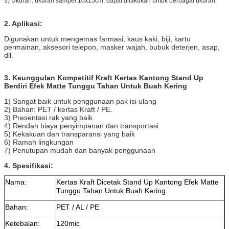
3) Ukuran: ukuran sampel 10x15cm, dapat dilakukan untuk berbagai ukuran.
2. Aplikasi:
Digunakan untuk mengemas farmasi, kaus kaki, biji, kartu
permainan, aksesori telepon, masker wajah, bubuk deterjen, asap,
dll.
3. Keunggulan Kompetitif Kraft Kertas Kantong Stand Up
Berdiri Efek Matte Tunggu Tahan Untuk Buah Kering
1) Sangat baik untuk penggunaan pak isi ulang
2) Bahan: PET / kertas Kraft / PE.
3) Presentasi rak yang baik
4) Rendah biaya penyimpanan dan transportasi
5) Kekakuan dan transparansi yang baik
6) Ramah lingkungan
7) Penutupan mudah dan banyak penggunaan
4. Spesifikasi:
Nama:
Kertas Kraft Dicetak Stand Up Kantong Efek Matte
Tunggu Tahan Untuk Buah Kering
Bahan:
PET / AL / PE
Ketebalan:
120mic