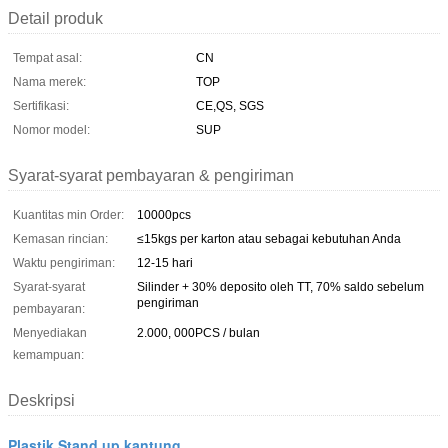
Detail produk
Tempat asal:
CN
Nama merek:
TOP
Sertifikasi:
CE,QS, SGS
Nomor model:
SUP
Syarat-syarat pembayaran & pengiriman
Kuantitas min Order:
10000pcs
Kemasan rincian:
≤15kgs per karton atau sebagai kebutuhan Anda
Waktu pengiriman:
12-15 hari
Syarat-syarat
Silinder + 30% deposito oleh TT, 70% saldo sebelum
pengiriman
pembayaran:
Menyediakan
2.000, 000PCS / bulan
kemampuan:
Deskripsi
Plastik Stand up kantung