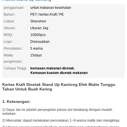
penggunaan:
untuk makanan kesehatan
Bahan::
PET / kertas Kraft / PE
Lokasi:
Shenzhen
Ukuran:
Ukuran 1kg
MOQ::
10000pcs
Logo::
Disesuaikan
Percetakan::
5 warna
Waktu
15days
pengiriman::
kemasan makanan dicetak
Cahaya Tinggi:
,
Kemasan kustom dicetak makanan
Kertas Kraft Dicetak Stand Up Kantong Efek Matte Tunggu
Tahan Untuk Buah Kering
1. Keterangan:
1) Gaya: tas ini adalah penyegelan panas sisi belakang dengan mudah
sobekan.
2) Mencetak: dapat melakukan pencetakan 1--9 warna matte dan mengkilap.