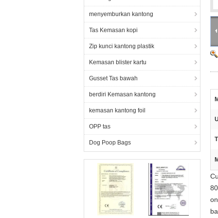
menyemburkan kantong
Tas Kemasan kopi
Zip kunci kantong plastik
Kemasan blister kartu
Gusset Tas bawah
berdiri Kemasan kantong
M
kemasan kantong foil
U
OPP tas
T
Dog Poop Bags
M
Cu
80
on
ba