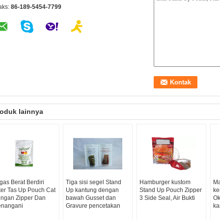
aks:
86-189-5454-7799
oduk lainnya
gas Berat Berdiri
Tiga sisi segel Stand
Hamburger kustom
Ma
tter Tas Up Pouch Cat
Up kantung dengan
Stand Up Pouch Zipper
ke
ngan Zipper Dan
bawah Gusset dan
3 Side Seal, Air Bukti
Ok
nangani
Gravure pencetakan
ka