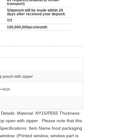
as request,container(if ocean
transport)
Shipment will be made within 20
days after received your deposit.
T/T
100,000,000pcs/month
p pouch with zipper
5+4cm
Details: Material: NY15/PE65 Thickness:
 open with zipper . Please note that this
: Specifications: Item Name food packaging
indow. (Printed window, window part is