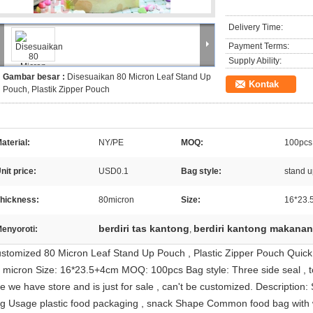
Delivery Time:
Payment Terms:
Supply Ability:
Gambar besar :
Disesuaikan 80 Micron Leaf Stand Up
Kontak
Pouch, Plastik Zipper Pouch
aterial:
NY/PE
MOQ:
100pcs
nit price:
USD0.1
Bag style:
stand u
hickness:
80micron
Size:
16*23.
berdiri tas kantong
berdiri kantong makanan
enyoroti:
,
stomized 80 Micron Leaf Stand Up Pouch , Plastic Zipper Pouch Quick 
 micron Size: 16*23.5+4cm MOQ: 100pcs Bag style: Three side seal , top
e we have store and is just for sale , can't be customized. Description
g Usage plastic food packaging , snack Shape Common food bag with w