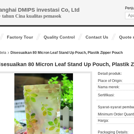
Penj
anghai DMIPS investasi Co, Ltd
+ tahun Cina kualitas pemasok
Factory Tour
Quality Control
Contact Us
Quote 
dela
Disesuaikan 80 Micron Leaf Stand Up Pouch, Plastik Zipper Pouch
isesuaikan 80 Micron Leaf Stand Up Pouch, Plastik 
Detail produk:
Place of Origin:
Nama merek:
Sertifikasi:
Syarat-syarat pemba
Minimum Order Quanti
Harga:
Packaging Details: