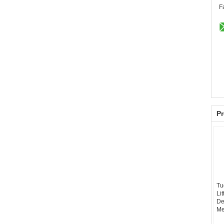
F
Pr
Tu
Li
De
Me