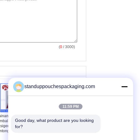
(
0
/ 3000)
standuppouchespackaging.com
11:59 PM
inan plastik ditutup
Disesuaikan kemasan
Good day, what product are you looking 
mbali resistance tas
plastik Stand Up
sigen, berdiri
kantung Gravure
for?
ntong ditutup kembali
Percetakan dengan
Euro-Slot