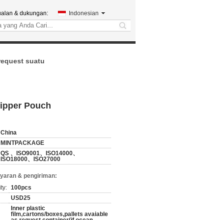
ualan & dukungan:
Indonesian
search
request suatu
Zipper Pouch
China
MINTPACKAGE
QS 、ISO9001、ISO14000、
ISO18000、ISO27000
yaran & pengiriman:
ty:
100pcs
USD25
Inner plastic
film,cartons/boxes,pallets avaiable