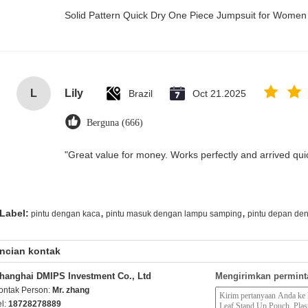
Solid Pattern Quick Dry One Piece Jumpsuit for Wome
L
Lily
Brazil
Oct 21.2025
Berguna (666)
"Great value for money. Works perfectly and arrived quick
,
,
Label:
pintu dengan kaca
pintu masuk dengan lampu samping
pintu depan de
ncian kontak
hanghai DMIPS Investment Co., Ltd
Mengirimkan permint
ontak Person:
Mr. zhang
el:
18728278889