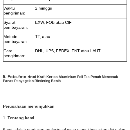
Waktu
2 minggu
pengiriman:
Syarat
EXW, FOB atau CIF
pembayaran:
Metode
TT, atau
pembayaran:
Cara
DHL, UPS, FEDEX, TNT atau LAUT
pengiriman:
5. Foto-foto rinci
Kraft Kertas Aluminium Foil Tas Penuh Mencetak
Panas Penyegelan Ritsleting Benih
Perusahaan menunjukkan
1. Tentang kami
Kami adalah produsen profesional yang mengkhususkan diri dalam