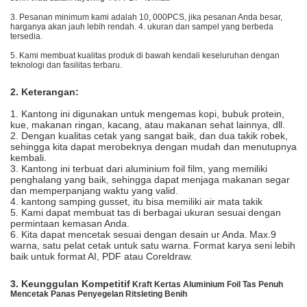
3. Pesanan minimum kami adalah 10, 000PCS, jika pesanan Anda besar,
harganya akan jauh lebih rendah. 4. ukuran dan sampel yang berbeda
tersedia.
5. Kami membuat kualitas produk di bawah kendali keseluruhan dengan
teknologi dan fasilitas terbaru.
2. Keterangan:
1. Kantong ini digunakan untuk mengemas kopi, bubuk protein,
kue, makanan ringan, kacang, atau makanan sehat lainnya, dll.
2. Dengan kualitas cetak yang sangat baik, dan dua takik robek,
sehingga kita dapat merobeknya dengan mudah dan menutupnya
kembali.
3. Kantong ini terbuat dari aluminium foil film, yang memiliki
penghalang yang baik, sehingga dapat menjaga makanan segar
dan memperpanjang waktu yang valid.
4. kantong samping gusset, itu bisa memiliki air mata takik
5. Kami dapat membuat tas di berbagai ukuran sesuai dengan
permintaan kemasan Anda.
6. Kita dapat mencetak sesuai dengan desain ur Anda.
Max.9
warna, satu pelat cetak untuk satu warna.
Format karya seni lebih
baik untuk format AI, PDF atau Coreldraw.
3. Keunggulan Kompetitif
Kraft Kertas Aluminium Foil Tas Penuh
Mencetak Panas Penyegelan Ritsleting Benih