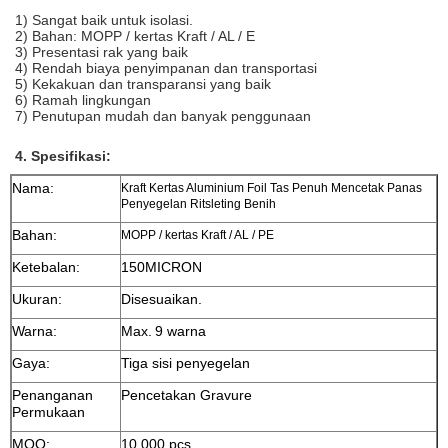
1) Sangat baik untuk isolasi.
2) Bahan: MOPP / kertas Kraft / AL / E
3) Presentasi rak yang baik
4) Rendah biaya penyimpanan dan transportasi
5) Kekakuan dan transparansi yang baik
6) Ramah lingkungan
7) Penutupan mudah dan banyak penggunaan
4. Spesifikasi:
Nama:
Kraft Kertas Aluminium Foil Tas Penuh Mencetak Panas
Penyegelan Ritsleting Benih
Bahan:
MOPP / kertas Kraft / AL / PE
Ketebalan:
150MICRON
Ukuran:
Disesuaikan.
Warna:
Max.
9 warna
Gaya:
Tiga sisi penyegelan
Penanganan
Pencetakan Gravure
Permukaan
MOQ:
10.000 pcs