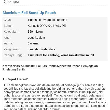
Deskripsi
Aluminium Foil Stand Up Pouch
Gaya:
Tiga tas penyegelan samping
Bahan:
Kertas MOPP / Kraft / AL / PE
Ketebalan:
150 micron
logo:
Logo kustom
warna:
6 warna
Pengiriman:
Laut atau oleh udara
aluminium foil kantong
kemasan aluminium foil
Cahaya Tinggi:
,
Kraft Kertas Aluminium Foil Tas Penuh Mencetak Panas Penyegelan
Ritsleting Benih
1. Cepat Detail:
1. Kami mengkhususkan diri dalam membuat berbagai jenis Kemasan Bag,
seperti tiga sisi tas disegel, ritsleting berdiri tas, pertengahan bawah atau tas
penyegelan kembali, tas diri tertutup, tas bentuk khusus, kunci zip kopi, sisi-
buhul tas, cerat atas, tas komposit dll. Tas yang kami buat untuk pelanggan
kami memperluas pasar mereka. Dan yang paling menghargai kami adalah
bahwa pelanggan kami sering merekomendasikan perusahaan kami kepada
orang lain. 2.Logo atau desain dapat disesuaikan, tolong berikan kami desain
seni Anda dalam layering "AI / PDF" format.