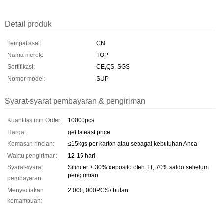
Detail produk
Tempat asal:
CN
Nama merek:
TOP
Sertifikasi:
CE,QS, SGS
Nomor model:
SUP
Syarat-syarat pembayaran & pengiriman
Kuantitas min Order:
10000pcs
Harga:
get lateast price
Kemasan rincian:
≤15kgs per karton atau sebagai kebutuhan Anda
Waktu pengiriman:
12-15 hari
Syarat-syarat
Silinder + 30% deposito oleh TT, 70% saldo sebelum
pengiriman
pembayaran:
Menyediakan
2.000, 000PCS / bulan
kemampuan: