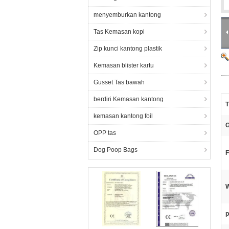
menyemburkan kantong
Tas Kemasan kopi
Zip kunci kantong plastik
Kemasan blister kartu
Gusset Tas bawah
berdiri Kemasan kantong
T
kemasan kantong foil
G
OPP tas
Dog Poop Bags
F
W
p