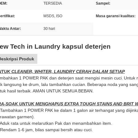
OEM:
TERSEDIA
Sampel:
ertifikat:
MSDS, ISO
Masa garansi kualitas:
aktu Antar:
30 hari
ew Tech in Laundry kapsul deterjen
Deskripsi Produk
NTUK CLEANER, WHITER, LAUNDRY CERAH DALAM SETIAP
mbahkan 1 POWER PAK dan deterjen saat mengisi mesin cuci.
Untuk m
k langsung ke drum, lalu tambahkan cucian.
Beberapa noda yang sang
tuk hasil terbaik.
AMAN UNTUK SEMUA BEBAN.
RA-SOAK UNTUK MENGHAPUS EXTRA TOUGH STAINS AND BRIT W
 Tambahkan 1 POWER PAK ke dalam 1 galon air terhangat yang diijinkan 
rawatan garmen).
 Aduk rata untuk melarutkan Pak dan menambahkan item.
 Rendam 1-6 jam, bilas sampai bersih atau cuci.