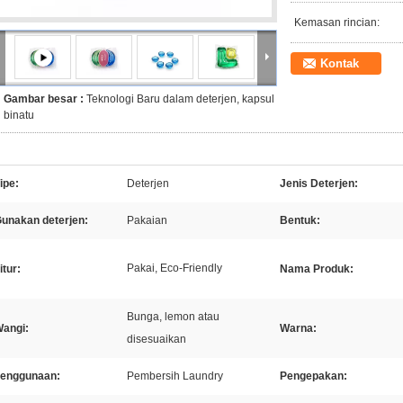
Kemasan rincian:
Kontak
Gambar besar :
Teknologi Baru dalam deterjen, kapsul
binatu
ipe:
Deterjen
Jenis Deterjen:
unakan deterjen:
Pakaian
Bentuk:
Pakai, Eco-Friendly
itur:
Nama Produk:
Bunga, lemon atau
angi:
Warna:
disesuaikan
enggunaan:
Pembersih Laundry
Pengepakan: