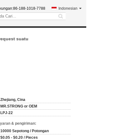
kungan:
86-188-1018-7788
Indonesian
search
request suatu
Zhejiang, Cina
MR.STRONG or OEM
LPJ-22
yaran & pengiriman:
10000 Sepotong / Potongan
$0.05 - $0.20 / Pieces