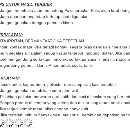
IPS UNTUK HASIL TERBAIK
 Jangan membuka atau memotong Paks terbuka, Paks akan larut dengan 
 Jaga agar kantong tetap tertutup saat digunakan.
 Jangan gunakan dengan pemutih klorin.
ERINGATAN:
TA IRRITAN, BERMANFAAT JIKA TERTELAN.
ndari kontak mata.
Jika terjadi kontak, segera bilas dengan air selama 
num segelas air.
Dalam kedua kasus tersebut, hubungi dokter.
Jika pad
pat mengandung surfaktan nonionik, surfaktan anionik, enzim, natrium
ngandung pemutih klorin.
Aman untuk septic tank.
ERHATIAN:
Cocok untuk kapas, linen, poliester dan campuran kain tersebut.
 Jangan gunakan untuk kain sutra atau wol.
 Pisahkan pakaian berwarna dari putih dan cuci di baskom yang berbed
 Simpan produk di tempat yang kering dan di luar jangkauan anak-anak
Jika terjadi kontak mata, bilas dengan banyak air.
 Jika tertelan, minum banyak susu atau susu bersih dan dapatkan bant