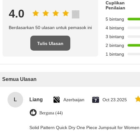
Cuplikan
Penilaian
4.0
5 bintang
Berdasarkan 50 ulasan untuk pemasok ini
4 bintang
3 bintang
Tulis Ulasan
2 bintang
1 bintang
Semua Ulasan
L
Liang
Azerbaijan
Oct 23.2025
Berguna (44)
Solid Pattern Quick Dry One Piece Jumpsuit for Wome