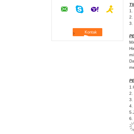
T
1.
2.
3.
P
MA
Hi
mi
Da
me
P
1.
2.
3.
4.
5.
6.