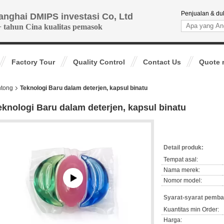
Penjualan & du
anghai DMIPS investasi Co, Ltd
+ tahun Cina kualitas pemasok
Factory Tour
Quality Control
Contact Us
Quote 
ntong
Teknologi Baru dalam deterjen, kapsul binatu
eknologi Baru dalam deterjen, kapsul binatu
Detail produk:
Tempat asal:
Nama merek:
Nomor model:
Syarat-syarat pemba
Kuantitas min Order:
Harga: