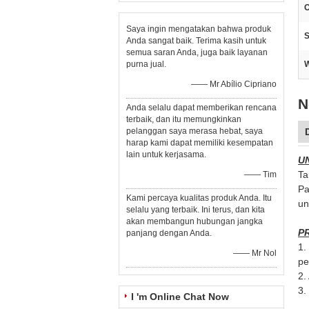
Saya ingin mengatakan bahwa produk
S
Anda sangat baik. Terima kasih untuk
semua saran Anda, juga baik layanan
purna jual.
W
—— Mr Abílio Cipriano
N
Anda selalu dapat memberikan rencana
terbaik, dan itu memungkinkan
pelanggan saya merasa hebat, saya
harap kami dapat memiliki kesempatan
lain untuk kerjasama.
U
Ta
—— Tim
Pa
Kami percaya kualitas produk Anda. Itu
un
selalu yang terbaik. Ini terus, dan kita
akan membangun hubungan jangka
P
panjang dengan Anda.
1.
—— Mr Nol
pe
2.
3.
I 'm Online Chat Now