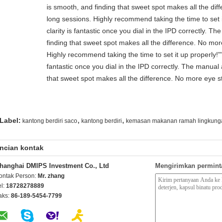
is smooth, and finding that sweet spot makes all the dif
long sessions. Highly recommend taking the time to set i
clarity is fantastic once you dial in the IPD correctly. 
finding that sweet spot makes all the difference. No mor
Highly recommend taking the time to set it up properly!""T
fantastic once you dial in the IPD correctly. The manual
that sweet spot makes all the difference. No more eye st
,
,
Label:
kantong berdiri saco
kantong berdiri
kemasan makanan ramah lingkung
ncian kontak
hanghai DMIPS Investment Co., Ltd
Mengirimkan permint
ontak Person:
Mr. zhang
el:
18728278889
aks:
86-189-5454-7799