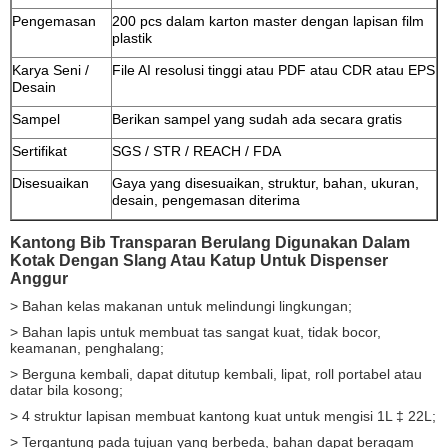
Pengemasan
200 pcs dalam karton master dengan lapisan film
plastik
Karya Seni /
File AI resolusi tinggi atau PDF atau CDR atau EPS
Desain
Sampel
Berikan sampel yang sudah ada secara gratis
Sertifikat
SGS / STR / REACH / FDA
Disesuaikan
Gaya yang disesuaikan, struktur, bahan, ukuran,
desain, pengemasan diterima
Kantong Bib Transparan Berulang Digunakan Dalam
Kotak Dengan Slang Atau Katup Untuk Dispenser
Anggur
> Bahan kelas makanan untuk melindungi lingkungan;
> Bahan lapis untuk membuat tas sangat kuat, tidak bocor,
keamanan, penghalang;
> Berguna kembali, dapat ditutup kembali, lipat, roll portabel atau
datar bila kosong;
> 4 struktur lapisan membuat kantong kuat untuk mengisi 1L ‡ 22L;
> Tergantung pada tujuan yang berbeda, bahan dapat beragam