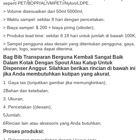
seperti PET/BOPP/AL/VMPET//Nylon/LDPE...
> Volume disesuaikan dari 50ml 5000ml;
> Waktu sampel: sekitar 8 hari dengan pencetakan;
> Biaya sampel: $ 200 + biaya piring (silinder);
> Produksi lead time: sekitar 8 18 hari untuk jumlah di bawah 100K;
> Sampel pengguna atau desain yang ditentukan pengguna, gaya,
ukuran, logo, warna dapat diterima.
Bag Bib Transparan Berguna Kembali Sangat Baik
Dalam Kotak Dengan Spout Atau Katup Untuk
Dispenser Anggur. Silahkan berikan rincian di bawah ini
jika Anda membutuhkan kutipan yang akurat.
1. Gaya tas (tunjukkan gambar jika memungkinkan);
2Bahan dan ketebalan;
3. Ukuran;
4. Pencetakan ((desain);
5Jumlah;
6Rincian lain atau aksesoris yang Anda butuhkan;
Proses produksi:
1. Pelanggan menyediakan desain / karya seni;