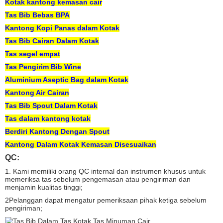
Kotak kantong kemasan cair
Tas Bib Bebas BPA
Kantong Kopi Panas dalam Kotak
Tas Bib Cairan Dalam Kotak
Tas segel empat
Tas Pengirim Bib Wine
Aluminium Aseptic Bag dalam Kotak
Kantong Air Cairan
Tas Bib Spout Dalam Kotak
Tas dalam kantong kotak
Berdiri Kantong Dengan Spout
Kantong Dalam Kotak Kemasan Disesuaikan
QC:
1. Kami memiliki orang QC internal dan instrumen khusus untuk
memeriksa tas sebelum pengemasan atau pengiriman dan
menjamin kualitas tinggi;
2Pelanggan dapat mengatur pemeriksaan pihak ketiga sebelum
pengiriman;