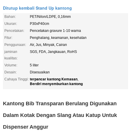
Ditutup kembali Stand Up kantong
Bahan:
PET/Nilon/LDPE, 0,16mm
Ukuran:
P30xP40cm
Pencetakan:
Pencetakan gravure 1-10 warna
Fitur:
Penghalang, keamanan, kesehatan
Penggunaan:
Air, Jus, Minyak, Cairan
jaminan
SGS, FDA, Jangkauan, RoHS
kualitas:
Volume:
5 liter
Desain:
Disesuaikan
terpancar kantong Kemasan
Cahaya Tinggi:
,
Berdiri menyemburkan kantong
Kantong Bib Transparan Berulang Digunakan
Dalam Kotak Dengan Slang Atau Katup Untuk
Dispenser Anggur