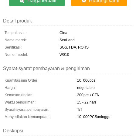
Harga terbaik
Hubungi kami
Detail produk
Tempat asal:
Cina
Nama merek:
SeaLand
Sertifikasi:
SGS, FDA, ROHS
Nomor model:
W010
Syarat-syarat pembayaran & pengiriman
Kuantitas min Order:
10, 000pcs
Harga:
negotiable
Kemasan rincian:
200pcs / CTN
Waktu pengiriman:
15 - 22 hari
Syarat-syarat pembayaran:
T/T
Menyediakan kemampuan:
10, 000PCS/minggu
Deskripsi