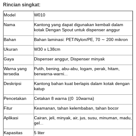
Rincian singkat:
Model
W010
Nama
Kantong yang dapat digunakan kembali dalam
kotak Dengan Spout untuk dispenser anggur
Bahan
Bahan laminasi: PET/Nylon/PE, 70 ∼ 200 mikron
Ukuran
W30 x L38cm
Gaya
Dispenser anggur, Dispenser minyak
Warna yang
Putih, bening, abu-abu, logam, perak, hitam,
tersedia
berwarna-warni...
Deskripsi
Kantong bahan kuat berlapis dalam kotak dengan
katup
Pencetakan
Cetakan 8 warna ((0 ️ 10warna)
Fitur
Keamanan, tahan kelembaban, tahan bocor
Aplikasi
Cairan, jeli, minyak, air, jus, susu, minuman, madu,
gel...
Kapasitas
5 liter