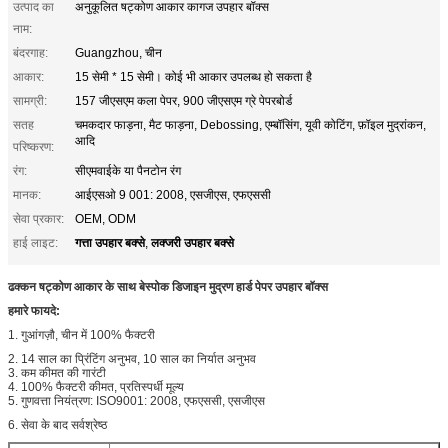
उत्पाद का
अनुकूलित षट्कोण आकार कागज उपहार बॉक्स
नाम:
बंदरगाह:
Guangzhou, चीन
आकार:
15 सेमी * 15 सेमी। कोई भी आकार उपलब्ध हो सकता है
सामग्री:
157 जीएसएम कला पेपर, 900 जीएसएम ग्रे पेपरबोर्ड
सतह
चमकदार फाड़ना, मैट फाड़ना, Debossing, एम्बॉसिंग, यूवी कोटिंग, फ़ॉइल मुद्रांकन,
आदि
परिष्करण:
रंग:
सीएमवाईके या पैनटोन रंग
मानक:
आईएसओ 9 001: 2008, एसजीएस, एफएससी
सेवा प्रकार:
OEM, ODM
गत्ता उपहार बक्से
लक्जरी उपहार बक्से
हाई लाइट:
,
ढक्कन षट्कोण आकार के साथ बेस्पोक डिजाइन मुद्रण हार्ड पेपर उपहार बॉक्स
हमारे फायदे:
1. गुआंगज़ौ, चीन में 100% फैक्टरी
2. 14 साल का प्रिंटिंग अनुभव, 10 साल का निर्यात अनुभव
3. कम कीमत की गारंटी
4. 100% फैक्टरी कीमत, प्रतिस्पर्धी मूल्य
5. गुणवत्ता नियंत्रण: ISO9001: 2008, एफएससी, एसजीएस
6. सेवा के बाद सर्वश्रेष्ठ