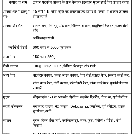
उत्पाद का नाम
ढक्कन षट्कोण आकार के साथ बेस्पोक डिजाइन मुद्रण हार्ड पेपर उपहार बॉक्स
आकार (एल * डब्ल्यू *
15 सेमी * 15 सेमी, चूंकि यह कस्टमाइज़्ड उत्पाद है, किसी भी आकार उपलब्ध
एच)
हो सकता है!
आकार और शैली
आयत, वर्ग, परिपत्र, अंडाकार, विशिष्ट आकार, आधुनिक डिजाइन, उत्तम शैली
और
आर्किसाइज़ शैली
कार्डबोर्ड मोटाई
600 ग्राम से 1600 ग्राम तक
कला पेपर
150 ग्राम-250g
फैंसी कागज
100g, 120g, 130g, विभिन्न डिजाइन और शैली
अन्य पेपर
नालीदार कागज, कपड़ा लाइन कागज, पेपर बोर्ड, फ़ॉइल पेपर, सिल्वर कार्ड पेपर,
सोना कार्ड पेपर, मोती कागज, स्पेशलिटी पेपर, ब्लैक कार्ड पेपर, पुनर्नवीनीकरण
सामग्री
मुद्रण
सीएमवाइके 4-8 रंग ऑफसेट प्रिंटिंग, स्क्रीन प्रिंटिंग, पैंटन रंग, यूवी प्रिंटिंग
सतही परिष्करण
चमकदार फाड़ना, मैट फाड़ना, Debossing, एम्बॉसिंग, यूवी कोटिंग, फ़ॉइल
मुद्रांकन, आदि
सामान
चुंबक, रिबन, ईवा फॉर्म, प्लास्टिक ट्रे, स्पंज, फूल, पीवीसी / पीईटी / पीपी
खिड़की