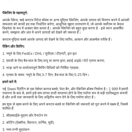
पैकेजिंग के महत्वपूर्ण:
आपके पैकेज, चाहे कस्टम रिटेल बॉक्स या अन्य मुद्रित पैकेजिंग, आपके उत्पाद को विपणन करने में आपकी
सफलता को काफी हद तक निर्धारित करेगा, आधुनिक खुदरा वातावरण में, जो आपके सर्वोत्तम या केवल
विक्रेता के रूप में अक्सर सेवा करता है। आपके पैकेजिंग को बहुत कुछ करना है - इसे ध्यान आकर्षित
करने, समझना और अंत में अपने उत्पादों को देखने की जरूरत है।
कस्टम मुद्रित बक्से आपके उत्पाद को देखने के लिए त्वरित, आसान और आकर्षक तरीके हैं।
पैकिंग और शिपिंग:
1. नमूने के लिए FedEx / DHL / यूपीएस / टीएनटी, द्वार द्वार
2. एफसी के लिए बैच माल के लिए वायु या सागर द्वारा; हवाई अड्डे / पोर्ट प्राप्त करना;
3. भाड़ा आगे या वार्तालापपूर्ण शिपिंग विधियों को निर्दिष्ट ग्राहक;
4. प्रसव के समय: नमूने के लिए 3-7 दिन; बैच माल के लिए 5-25 दिन।
हमारे बारे में:
नई Siwei प्रिंटिंग कं एक पेशेवर कागज बक्से, पेपर बैग, और पैकेजिंग बॉक्स निर्माता है। 1 999 में हमारी
स्थापना के बाद से, हमने इसे कम लागत वाली सप्लायर होने के लिए पर्याप्त रूप से बड़ी प्रतिबद्धता बनायी
है और अभी तक जानकारी के लिए अद्वितीय ध्यान देने के लिए पर्याप्त छोटा है।
हम शुरू से खत्म करने के लिए अपने कस्टम बक्से या पैकेजिंग की जरूरतों को पूरा करने में सक्षम हैं, जिसमें
शामिल हैं:
1. सीएमवाईके मुद्रण और पैनटोन रंग
2. कोटिंग (ऐक्शीस, ब्लिस्टर, वार्निश, यूवी)
3. गरम पन्नी मुद्रांकन