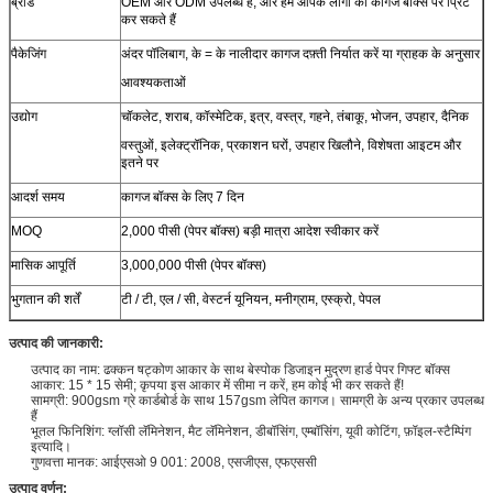
ब्रांड
OEM और ODM उपलब्ध हैं, और हम आपके लोगो को कागज बॉक्स पर प्रिंट
कर सकते हैं
पैकेजिंग
अंदर पॉलिबाग, के = के नालीदार कागज दफ़्ती निर्यात करें या ग्राहक के अनुसार
आवश्यकताओं
उद्योग
चॉकलेट, शराब, कॉस्मेटिक, इत्र, वस्त्र, गहने, तंबाकू, भोजन, उपहार, दैनिक
वस्तुओं, इलेक्ट्रॉनिक, प्रकाशन घरों, उपहार खिलौने, विशेषता आइटम और
इतने पर
आदर्श समय
कागज बॉक्स के लिए 7 दिन
MOQ
2,000 पीसी (पेपर बॉक्स) बड़ी मात्रा आदेश स्वीकार करें
मासिक आपूर्ति
3,000,000 पीसी (पेपर बॉक्स)
भुगतान की शर्तें
टी / टी, एल / सी, वेस्टर्न यूनियन, मनीग्राम, एस्क्रो, पेपल
उत्पाद की जानकारी:
उत्पाद का नाम: ढक्कन षट्कोण आकार के साथ बेस्पोक डिजाइन मुद्रण हार्ड पेपर गिफ्ट बॉक्स
आकार: 15 * 15 सेमी; कृपया इस आकार में सीमा न करें, हम कोई भी कर सकते हैं!
सामग्री: 900gsm ग्रे कार्डबोर्ड के साथ 157gsm लेपित कागज। सामग्री के अन्य प्रकार उपलब्ध
हैं
भूतल फिनिशिंग: ग्लॉसी लॅमिनेशन, मैट लॅमिनेशन, डीबॉसिंग, एम्बॉसिंग, यूवी कोटिंग, फ़ॉइल-स्टैम्पिंग
इत्यादि।
गुणवत्ता मानक: आईएसओ 9 001: 2008, एसजीएस, एफएससी
उत्पाद वर्णन: