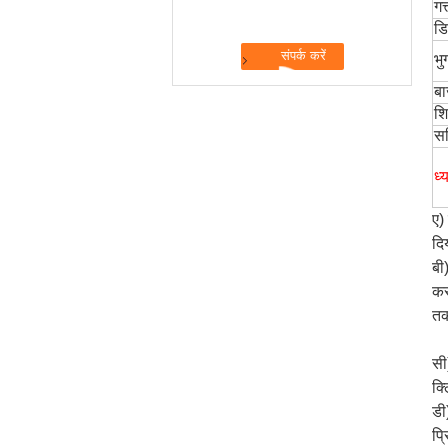
गत
डि
भ
बा
शि
सर
ध्य
ए)
दि
बी
कर
तक
सी
क्
डी
प्