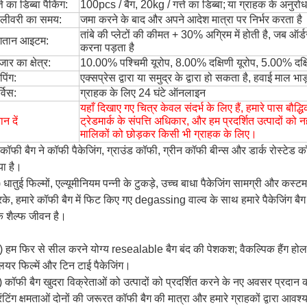
्ते का डिब्बा पैकिंग:
100pcs / बैग, 20kg / गत्ते का डिब्बा;
या ग्राहक के अनुरो
लीवरी का समय:
जमा करने के बाद और अपने आदेश मात्रा पर निर्भर करता है
तांबे की प्लेटों की कीमत + 30% अग्रिम में होती है, जब ऑ
ुगतान आइटम:
करना पड़ता है
जार का क्षेत्र:
10.00% पश्चिमी यूरोप, 8.00% दक्षिणी यूरोप, 5.00% दक्षिण
पिंग:
एक्सप्रेस द्वारा या समुद्र के द्वारा हो सकता है, हवाई माल भाड
्विस:
ग्राहक के लिए 24 घंटे ऑनलाइन
यहाँ दिखाए गए चित्र केवल संदर्भ के लिए हैं, हमारे पास बौद्धि
ान दें
ट्रेडमार्क के संपत्ति अधिकार, और हम प्रदर्शित उत्पादों को नहीं
मालिकों को छोड़कर किसी भी ग्राहक के लिए।
 कॉफी बैग ने कॉफी पैकेजिंग, ग्राउंड कॉफी, ग्रीन कॉफी बीन्स और डार्क रोस्टेड 
या है।
) धातुई फिल्मों, एल्यूमीनियम पन्नी के टुकड़े, उच्च बाधा पैकेजिंग सामग्री और कस्ट
के, हमारे कॉफी बैग में फिट किए गए degassing वाल्व के साथ हमारे पैकेजिंग बैग 
 शैल्फ जीवन है।
) हम फिर से सील करने योग्य resealable बैग बंद की पेशकश;
वैकल्पिक हैंग हो
लियर फिल्में और टिन टाई पैकेजिंग।
) कॉफी बैग खुदरा विक्रेताओं को उत्पादों को प्रदर्शित करने के नए अवसर प्रदान क
रिंटिंग क्षमताओं दोनों की जरूरत कॉफी बैग की मात्रा और हमारे ग्राहकों द्वारा आ