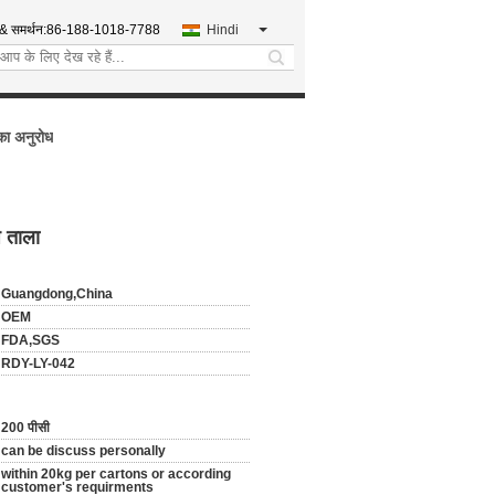
 & समर्थन:
86-188-1018-7788
Hindi
search
का अनुरोध
प ताला
Guangdong,China
OEM
FDA,SGS
RDY-LY-042
200 पीसी
can be discuss personally
within 20kg per cartons or according
customer's requirments