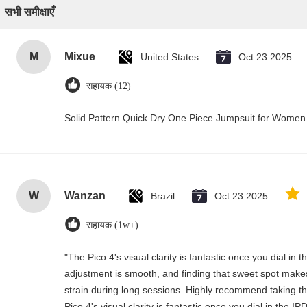
सभी समीक्षाएँ
M
Mixue
United States
Oct 23.2025
सहायक (12)
Solid Pattern Quick Dry One Piece Jumpsuit for Wome
W
Wanzan
Brazil
Oct 23.2025
सहायक (1w+)
"The Pico 4's visual clarity is fantastic once you dial in
adjustment is smooth, and finding that sweet spot makes
strain during long sessions. Highly recommend taking the
Pico 4's visual clarity is fantastic once you dial in the 