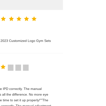
n 2023 Customized Logo Gym Sets
 the IPD correctly. The manual
 all the difference. No more eye
 time to set it up properly!""The
IPD correctly. The manual adjustment