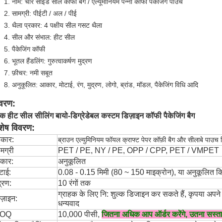
नाम: चार साइड सील कॉफी बैग / एल्यूमीनियम पन्नी कॉफी पैकेजिंग पाउच
सामग्री: पीईटी / अल / पीई
थैला प्रकार: 4 पक्षीय सील गसट थैला
सील और संभाल: हीट सील
पैकेजिंग कॉफी
भूतल हैंडलिंग: गुरुत्वाकर्षण मुद्रण
फ़ीचर: नमी सबूत
अनुकूलित: आकार, मोटाई, रंग, मुद्रण, लोगो, ब्रांड, मॉडल, पैकेजिंग विधि आदि
वरण:
लैक हीट सील सीलिंग बायो-डिग्रेडेबल कस्टम डिज़ाइन कॉफी पैकेजिंग बैग
शेष विवरण:
रकार:
ब्राउन एल्युमिनियम फॉयल क्राफ्ट पेपर कॉफ़ी बैग और सीलाबे पाउच
मग्री
PET / PE, NY / PE, OPP / CPP, PET / VMPET
कार:
अनुकूलित
टाई:
0.08 - 0.15 मिमी (80 ~ 150 माइक्रोन), या अनुकूलित क
द्रण:
10 रंगों तक
ग्राहक के लिए नि: शुल्क डिजाइन कर सकते हैं, कृपया अपने
ज़ाइन:
धन्यवाद
OQ
10,000 पीसी,
जितना अधिक आप ऑर्डर करेंगे, उतना सस्ता