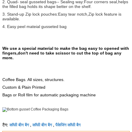
2. Quad- seal gusseted bags-- Sealing way:Four corners seal,helps
the filled bag holds its shape better on the shelf.
3. Stand-up Zip lock pouches:Easy tear notch,Zip lock feature is
available.
4. Easy peel mateial gusseted bag
We use a special material to make the bag easy to opened with
fingers,don't need to take scissor to cut the top of bag any
more.
Coffee Bags. All sizes, structures.
Custom & Plain Printed
Bags or Roll film for automatic packaging machine
कॉफी बीन बैग
कॉफी बीन बैग
पैकेजिंग कॉफी बैग
टैग:
,
,