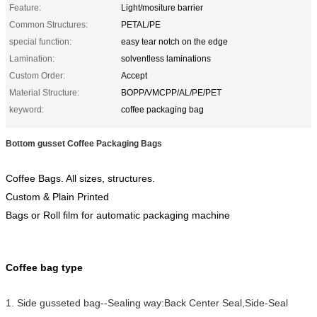
Feature:
Light/mositure barrier
Common Structures:
PETAL/PE
special function:
easy tear notch on the edge
Lamination:
solventless laminations
Custom Order:
Accept
Material Structure:
BOPP/VMCPP/AL/PE/PET
keyword:
coffee packaging bag
Bottom gusset Coffee Packaging Bags
Coffee Bags. All sizes, structures.
Custom & Plain Printed
Bags or Roll film for automatic packaging machine
Coffee bag type
1. Side gusseted bag--Sealing way:Back Center Seal,Side-Seal