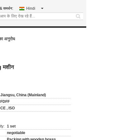
 & समर्थन:
Hindi
search
का अनुरोध
g मशीन
Jiangsu, China (Mainland)
FDFF
CE , ISO
ty:
1 set
negotiable
Packing with wooden boxes