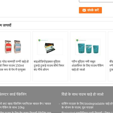
य उत्पादों
्य ग्रेड सामग्री पन्नी खड़े हो
बाइओडिग्रेड्डबल मुद्रित
ग्रीन मुद्रित नमी सबूत
बीफ
ओ जिपर पाउच 150ml
टुकड़े टुकड़े पाउच शीर्ष जिपर
अंडरवियर के लिए पाउच पैकिंग
स्न
ापक रूप से पेय में प्रयुक्त
बंद नीचे ओपन
खड़े हो जाओ
टुक
्लिस्टर कार्ड पैकेजिंग
विंडो के साथ पाउच खड़े हो जाओ
रो कट खाद्य पैकेजिंग प्लास्टिक चावल बैग / चावल
वाशिंग पाउडर के लिए biodegradable खड़े हो
ैग पैकिंग के साथ 10kg
के भोजन के पाउच, पूल पाउडर