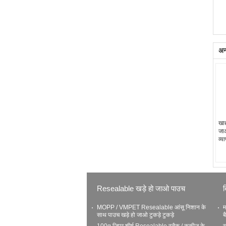
अन्
खाद
जा
व्य
Resealable खड़े हो जाओ पाउच
ब
MOPP / VMPET Resealable आंसू निशान के
म
साथ पाउच खड़े हो जाओ टुकड़े टुकड़े
ब