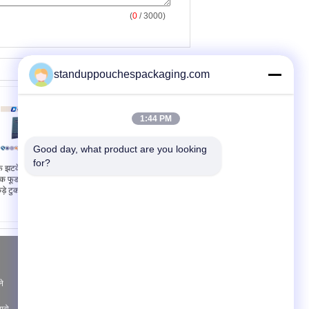
(
0
/ 3000)
standuppouchespackaging.com
1:44 PM
Good day, what product are you looking 
for?
़ झटकेदार नाश्ते के लिए
Cnady / चॉकलेट के लिए
ैक फूड प्लास्टिक खाद्य
लाल / पीला ब्लॉक के नीचे
ड़े टुकड़े जिपर पाउच
एल्यूमीनियम बैग
एक बोली का अनुरोध
भेजें
ने