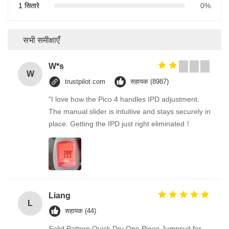
1 सितारे
0%
सभी समीक्षाएँ
W*s
W
trustpilot.com
सहायक (8987)
"I love how the Pico 4 handles IPD adjustment.
The manual slider is intuitive and stays securely in
place. Getting the IPD just right eliminated！
Liang
L
सहायक (44)
Solid Pattern Quick Dry One Piece Jumpsuit for