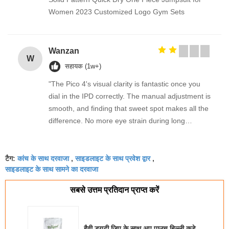
Women 2023 Customized Logo Gym Sets
Wanzan
W
सहायक (1w+)
"The Pico 4's visual clarity is fantastic once you
dial in the IPD correctly. The manual adjustment is
smooth, and finding that sweet spot makes all the
difference. No more eye strain during long
sessions. Highly recommend taking the time to set
it up properly!""The Pico 4's visual clarity is
कांच के साथ दरवाजा
साइडलाइट के साथ प्रवेश द्वार
fantastic once you dial in the IPD correctly. The
टैग:
,
,
साइडलाइट के साथ सामने का दरवाजा
manual adjustment is smooth, and finding that
sweet spot makes all the difference. No more eye
सबसे उत्तम प्रतिदान प्राप्त करें
strain during long sessions. Highly recommend
taking the time to set it up properly!""The Pico 4's
visual clarity is fantastic once you dial in the IPD
हैवी ड्यूटी ज़िप के साथ अप पाउच बिल्ली कूड़े