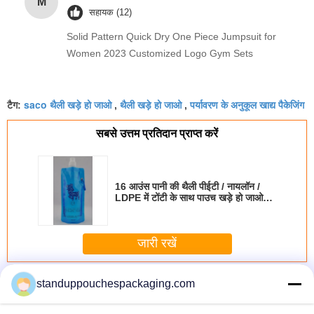
M
सहायक (12)
Solid Pattern Quick Dry One Piece Jumpsuit for
Women 2023 Customized Logo Gym Sets
saco थैली खड़े हो जाओ
थैली खड़े हो जाओ
पर्यावरण के अनुकूल खाद्य पैकेजिंग
टैग:
,
,
सबसे उत्तम प्रतिदान प्राप्त करें
16 आउंस पानी की थैली पीईटी / नायलॉन /
LDPE में टोंटी के साथ पाउच खड़े हो जाओ
बोतल
जारी रखें
Resealable खड़े हो जाओ पाउच
अधिक
standuppouchespackaging.com