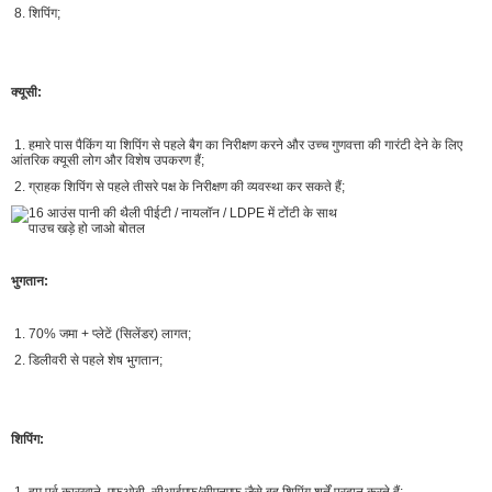
8. शिपिंग;
क्यूसी:
1. हमारे पास पैकिंग या शिपिंग से पहले बैग का निरीक्षण करने और उच्च गुणवत्ता की गारंटी देने के लिए
आंतरिक क्यूसी लोग और विशेष उपकरण हैं;
2. ग्राहक शिपिंग से पहले तीसरे पक्ष के निरीक्षण की व्यवस्था कर सकते हैं;
भुगतान:
1. 70% जमा + प्लेटें (सिलेंडर) लागत;
2. डिलीवरी से पहले शेष भुगतान;
शिपिंग:
1. हम पूर्व कारखाने, एफओबी, सीआईएफ/सीएनएफ जैसे बहु शिपिंग शर्तें प्रदान करते हैं;