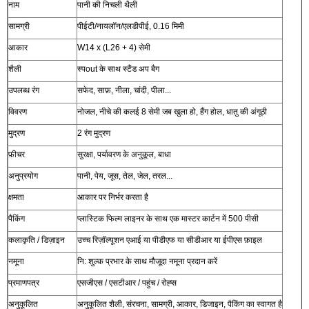
नाम
पानी की निचली थैली
सामग्री
पीईटी/नायलॉन/एलडीपीई, 0.16 मिमी
आकार
W14 x (L26 + 4) सेमी
शैली
स्पout के साथ स्टैंड अप बैग
उपलब्ध रंग
सफेद, साफ़, नीला, चांदी, पीला...
विवरण
नोजल, नीचे की कलई 8 सेमी जब खुला हो, हैंग होल, धातु की अंगूठी
मुद्रण
2 रंग मुद्रण
फ़ीचर
सुरक्षा, पर्यावरण के अनुकूल, बाधा
अनुप्रयोग
पानी, पेय, जूस, तेल, जेल, तरल...
क्षमता
आकार पर निर्भर करता है
पैकिंग
प्लास्टिक फिल्म लाइनर के साथ एक मास्टर कार्टन में 500 पीसी
कलाकृति / डिज़ाइन
उच्च रिज़ॉल्यूशन एआई या पीडीएफ या सीडीआर या ईपीएस फ़ाइल
नमूना
नि: शुल्क प्रभार के साथ मौजूदा नमूना प्रदान करें
प्रमाणपत्र
एसजीएस / एसटीआर / पहुंच / रोह्स
अनुकूलित
अनुकूलित शैली, संरचना, सामग्री, आकार, डिजाइन, पैकिंग का स्वागत है