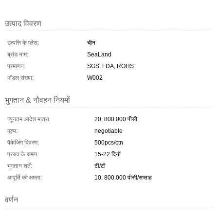
उत्पाद विवरण
उत्पत्ति के प्लेस:
चीन
ब्रांड नाम:
SeaLand
प्रमाणन:
SGS, FDA, ROHS
मॉडल संख्या:
W002
भुगतान & नौवहन नियमों
न्यूनतम आदेश मात्रा:
20, 800.000 पीसी
मूल्य:
negotiable
पैकेजिंग विवरण:
500pcs/ctn
प्रसव के समय:
15-22 दिनों
भुगतान शर्तें:
टी/टी
आपूर्ति की क्षमता:
10, 800.000 पीसी/सप्ताह
वर्णन