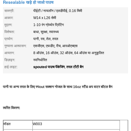
Resealable खड़े हो जाओ पाउच
सामग्री:
पीईटी / नायलॉन / एलडीपीई, 0.16 मिमी
आकार:
W14 x L26 सेमी
मुद्रण:
1-10 रंग ग्रेव्योर प्रिंटिंग
विशेषता:
बाधा, सुरक्षा, स्वास्थ्य
प्रयोग:
पानी, रस, तेल, तरल
गुणवत्ता आश्वासन:
एसजीएस, एफडीए, रीच, आरओएचएस
आयतन:
8 ऑउंस, 16 ऑउंस, 32 ऑउंस, 64 ऑउंस या अनुकूलित
डिज़ाइन:
स्वनिर्धारित
spouted पाउच पैकेजिंग
तरल टोंटी बैग
हाई लाइट:
,
पानी या अन्य तरल के लिए स्पout सक्शन नोजल के साथ 16oz स्टैंड अप वाटर बॉटल बैग
त्वरित विवरण:
मॉडल
W003