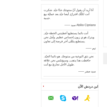
أنا أريد أن يقول أنّ منتوجك جدّا جيّد. شكرت
أنت لكلّك اقتراح, أيضا جيّد بعد عمليّة بيع
خدمة.
—— سيد Abílio Cipriano
أنت دائما يستطيع أعطيتني الخطة جيّد,
ويترك هو ي زبون إحساس عظيم, وآمل نحن
يستطيع يتلقّى آخر فرصة إلى تعاون.
—— تيم
نحن نثق النوعية من منتوجك. هو دائما الجيّد.
حافظت هذا يذهب, وسيؤسّس نحن علاقة
طويل الأجل تجاريّ مع أنت.
—— سيد صفر
ابن دردش الآن