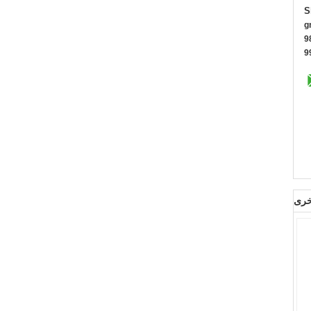
S
M
1
8
خرى