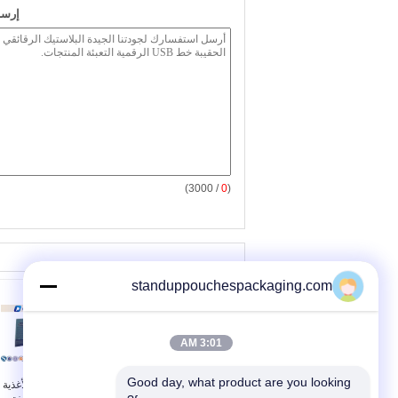
إرسا
/ 3000)
0
(
standuppouchespackaging.com
3:01 AM
Good day, what product are you looking 
أحمر / أصفر بلوك أكياس
الوجبات الخفيفة الأغذية