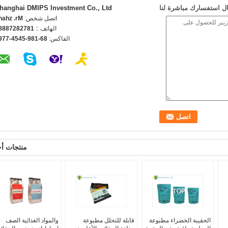
ل استفسارك مباشرة لنا
hanghai DMIPS Investment Co., Ltd
اتصل شخص:
r. zhang
الهاتف ::
8728278889
الفاكس:
6-189-5454-7799
منتجات أ
الحقيبة الخضراء مطبوعة
قابلة للتحلل مطبوعة
والمواد الغذائية الصف