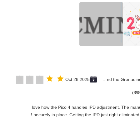
Oct 28.2025
Saint Vincent and the Grenadines
"I love how the Pico 4 handles IPD adjustment. The manual
securely in place. Getting the IPD just right eliminated！