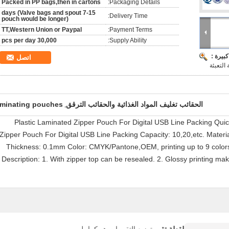
Packed in PP bags,then in cartons
Packaging Details:
7-15 days (Valve bags and spout
Delivery Time:
pouch would be longer)
TT,Western Union or Paypal
Payment Terms:
30,000 pcs per day
Supply Ability:
بيرة :
اتصل
الحقائب تغليف المواد الغذائية والحقائب الترقق
aminating pouches
,
Plastic Laminated Zipper Pouch For Digital USB Line Packing Quic
Zipper Pouch For Digital USB Line Packing Capacity: 10,20,etc. Mate
Thickness: 0.1mm Color: CMYK/Pantone,OEM, printing up to 9 colors I
Description: 1. With zipper top can be resealed. 2. Glossy printing mak