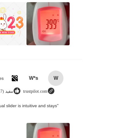
W*s
W
trustpilot.com
مفيد (8987)
 slider is intuitive and stays