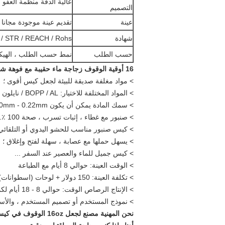
عالية الدقة منظمة العفو الدولية أو 
التصميم
عينة
تقديم عينة موجودة مجانا
شهادة
/ STR / REACH / Rohs
حسب الطلب
نمط حسب الطلب ، الهيكل 
16 أوقية الوقوف زجاجة ماء حقيبة مع فوهة شفط صنبور للمياه أو سائل آخر
> مواد مغلفة صديقة للبيئة لجعل كيس أقوى ؛
> المواد المختلفة للاختيار: BOPP / AL / نايلون / PE / الحيوانات الأليفة / السلطة الفلسطينية / LLDPE ...
> سمك المادة يمكن أن يكون 0.10mm - 0.22mm
> صنبور مع غطاء ، إثبات تسرب ، صحة 100 ٪.
> كيس صنبور مناسب للحشو اليدوي أو التلقائي 
> يسهل حملها مع عصابة ، سهلة لفتح وإغلاق ؛
> كيس جميل للماء والعصير عند السفر ...
> الوقت العينة: حوالي 8 أيام مع الطباعة
> تكلفة العينة: 150 دولار + لوحات (اسطوانات) التكلفة ؛
> الإنتاج الرصاص الوقت: حوالي 8 - 18 أيام لكمية أقل من 200 كيلو؛
> نموذج المستخدم أو تصميم المستخدم ، والأس
نحن المهنية مصنع لجعل
16oz الوقوف في كيس زجاجة ماء مع فوهة شفط صنبور للمياه أو سائل آخر.