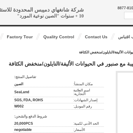
86-188-1
شركة شانغهاي دميبس المحدودة للاستث
10 + سنوات "الصين نوعية المورد"
اقتباس
Contact Us
Quality Control
Factory Tour
تفاصيل المنتج:
مكان المنشأ:
الصين
اسم العلامة
SeaLand
التجارية:
إصدار الشهادات:
SGS, FDA, ROHS
رقم الموديل:
W002
شروط الدفع والشحن:
الحد الأدنى لكمية:
20,000PCS
الأسعار:
negotiable