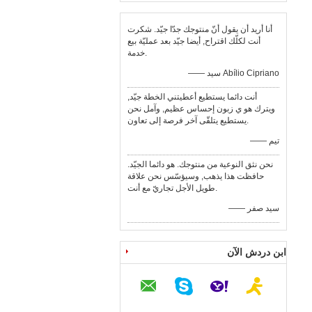
أنا أريد أن يقول أنّ منتوجك جدّا جيّد. شكرت
أنت لكلّك اقتراح, أيضا جيّد بعد عمليّة بيع
خدمة.
—— سيد Abílio Cipriano
أنت دائما يستطيع أعطيتني الخطة جيّد,
ويترك هو ي زبون إحساس عظيم, وآمل نحن
يستطيع يتلقّى آخر فرصة إلى تعاون.
—— تيم
نحن نثق النوعية من منتوجك. هو دائما الجيّد.
حافظت هذا يذهب, وسيؤسّس نحن علاقة
طويل الأجل تجاريّ مع أنت.
—— سيد صفر
ابن دردش الآن