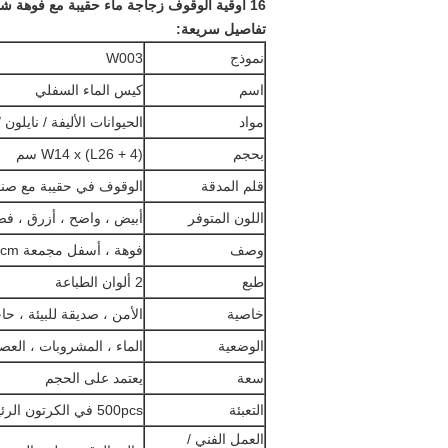
16 أوقية الوقوف زجاجة ماء حقيبة مع فوهة شفط صنبور للمياه أو سائل آخر
تفاصيل سريعة:
نموذج
W003
اسم
كيس الماء السفلي
مواد
الحيوانات الأليفة / نايلون / 
بحجم
W14 x (L26 + 4) سم
قلم المدقة
الوقوف في حقيبة مع صنب
اللون المتوفر
أبيض ، واضح ، أزرق ، فض
وصف
فوهة ، أسفل مجمعة 8cm عند فتح ، شنق هول ، حلقة معدنية
طبع
2 ألوان الطباعة
خاصية
الأمن ، صديقة للبيئة ، حا
الوضعية
الماء ، المشروبات ، العصي
سعة
يعتمد على الحجم
التعبئة
500pcs في الكرتون الرئيسي مع بطانة الفيلم من البلاستيك
العمل الفني /