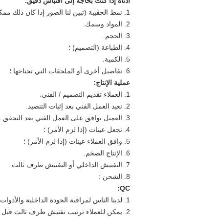
أدناه إذا كنت بحاجة إلى اقتباس دقيق.
1. نمط الحقيبة (تبين لنا الصور إذا كان ذلك ممكنا) ؛
2. المواد وسمك.
3. الحجم.
4. الطباعة (التصميم) ؛
5. الكمية.
6. تفاصيل أخرى أو الملحقات التي تحتاجها ؛
عملية الإنتاج:
1. العملاء تقديم التصميم / الفني.
2. نعيد العمل الفني بعد إثبات التنضيد.
3. العميل يوافق على العمل الفني بعد التحقق من الحجم والألوان والتفاصيل ...
4. نجعل عينات (إذا لزم الأمر) ؛
5. وافق العملاء عينات (إذا لزم الأمر) ؛
6. الإنتاج الضخم.
7. التفتيش الداخلي أو التفتيش طرف ثالث.
8. الشحن ؛
QC:
1. لدينا الناس لمراقبة الجودة الداخلية والأدوات المتخصصة لفحص الحقائب قبل التعبئة أو الشحن وضمان الجودة العالية؛
2. يمكن للعملاء ترتيب تفتيش طرف ثالث قبل الشحن ؛