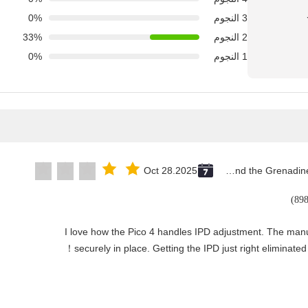
3 النجوم
0%
2 النجوم
33%
1 النجوم
0%
Oct 28.2025
Saint Vincent and the Grenadines
"I love how the Pico 4 handles IPD adjustment. The manual
securely in place. Getting the IPD just right eliminated！