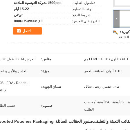
تفاصيل التغليف:
500pcs/الشركة التونسية للملاحة
وقت التسليم:
15-22 أيام
شروط الدفع:
تي/تي
القدرة على العرض:
10, 000PCS/week
اتصل
بيرة :
الكثافة
PET / نايلون / LDPE ، 0.16 مم
مقاس:
العرض 14 × الطول 26 سم
1-10 ألوان الطباعة بالحفر
ميزة:
الحاجز والأمن والص
S ، FDA ، Reach ،
ماء ، عصير ، زيت ، سائل
ضمان الجودة:
oHS
8 أوقية ، 16 أوقية ، 32 أوقية ، 64 أوقية أو حسب
حسب الطل
تصميم:
الطلب
ائب التعبئة والتغليف,صنبور الحقائب السائلة
pouted Pouches Packaging
,