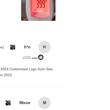
h*o
H
مفيد (123)
n 2023 Customized Logo Gym Sets
en 2023@
Mixue
M