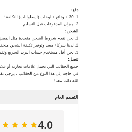
دفع:
1. 30 ٪ ودائع + لوحات (اسطوانات) التكلفة ؛
2. ميزان المدفوعات قبل التسليم.
الشحن:
1. نحن نقدم شروط الشحن متعددة مثل المصنع السابقين ، فوب ، cif / كنف ؛
2. لدينا شركاء معيد وتوفير تكلفة الشحن منخفضة جدا.
3. نحن أقل مستخدم حساب البريد السريع وتقديم تسليم سريع للغاية: فيديكس ، دي إتش إل ، يو بي إس ، تي ان تي.
تنصل:
جميع الحقائب التي تحمل علامات تجارية أو علام
في حاجة إلى هذا النوع من الحقائب ، يرجى تق
الله دائما معنا!
التقييم العام
4.0