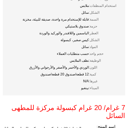
استخدام المنظفات:
ملابس
الشكل:
سائل
السمة:
قابلة للإستخدام مرة واحدة، صديقة للبيئة، مخزنة
حزمة:
صندوق بلاستيكي
العطر:
الياسمين واللافندر والوركيد والوردة
الشكل:
كيس صغير، كبسولة
المواد:
سائل
حجم واحد:
حسب متطلبات العملاء
الوظيفة:
نظف الملابس
اللون:
الوردي والأحمر والأصفر والأرجواني والأزرق
كمية:
12 قطعة/صندوق 20 قطعة/صندوق
غيرها:
N/A
الميناء:
نينغبو
7 غرام/ 20 غرام كبسولة مركزة للمطهى
السائل
اسم المنتج: