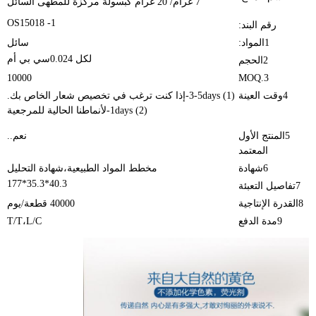
7 غرام/ 20 غرام كبسولة مركزة للمطهى السائل
OS15018 -1
رقم البند:
1المواد:
سائل
لكل 0.024سي بي أم
2الحجم
10000
3.MOQ
4وقت العينة
(1) 3-5days-إذا كنت ترغب في تخصيص شعار الخاص بك.
(2) 1days-لأنماطنا الحالية للمرجعية
5المنتج الأول
نعم..
المعتمد
6شهادة
مخطط المواد الطبيعية،شهادة التحليل
40.3*35.3*177
7تفاصيل التعبئة
8القدرة الإنتاجية
40000 قطعة/يوم
9مدة الدفع
T/T،L/C