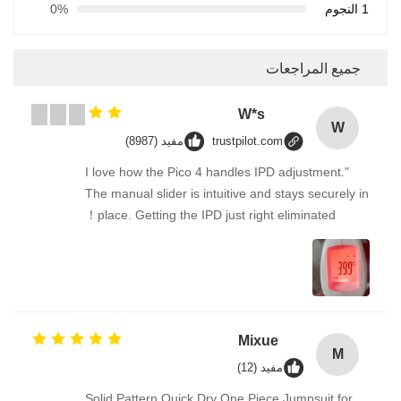
1 النجوم
0%
جميع المراجعات
W*s
W
trustpilot.com
مفيد (8987)
"I love how the Pico 4 handles IPD adjustment.
The manual slider is intuitive and stays securely in
place. Getting the IPD just right eliminated！
Mixue
M
مفيد (12)
Solid Pattern Quick Dry One Piece Jumpsuit for