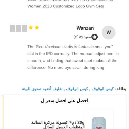
Women 2023 Customized Logo Gym Sets
Wanzan
W
مفيد (1w+)
"The Pico 4's visual clarity is fantastic once you
dial in the IPD correctly. The manual adjustment is
smooth, and finding that sweet spot makes all the
difference. No more eye strain during long
sessions. Highly recommend taking the time to set
it up properly!""The Pico 4's visual clarity is
كيس الوقوف
كيس الوقوف
تغليف أغذية صديق للبيئة
fantastic once you dial in the IPD correctly. The
بطاقة:
,
,
manual adjustment is smooth, and finding that
احصل على افضل سعر ل
sweet spot makes all the difference. No more eye
strain during long sessions. Highly recommend
taking the time to set it up properly!""The Pico 4's
7g / 20g كبسولة مركزة السائبة
visual clarity is fantastic once you dial in the IPD
المنظفات الغسيل السائل