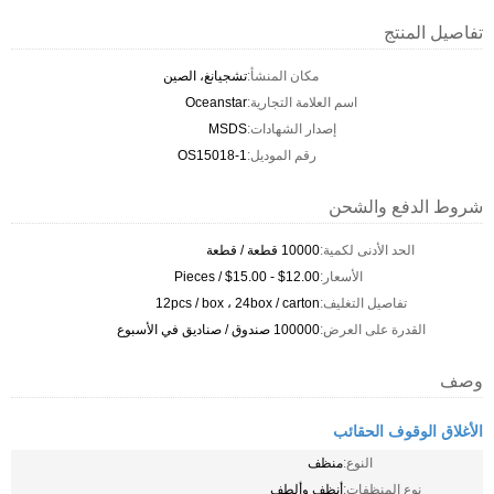
تفاصيل المنتج
مكان المنشأ:
تشجيانغ، الصين
اسم العلامة التجارية:
Oceanstar
إصدار الشهادات:
MSDS
رقم الموديل:
OS15018-1
شروط الدفع والشحن
الحد الأدنى لكمية:
10000 قطعة / قطعة
الأسعار:
$12.00 - $15.00 / Pieces
تفاصيل التغليف:
12pcs / box ، 24box / carton
القدرة على العرض:
100000 صندوق / صناديق في الأسبوع
وصف
الأغلاق الوقوف الحقائب
النوع:
منظف
نوع المنظفات:
أنظف وألطف