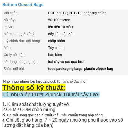
Bottom Gusset Bags
Vật chất:
BOPP / CPP, PET / PE hoặc tùy chỉnh
độ dày:
50-100micron
in Ấn:
lên đến 10 màu
niêm phong & xử lý:
dây kéo trên đầu
tuỳ chỉnh đơn đặt hàng:
chấp nhận
Màu:
Tùy chỉnh
Xử lý bề mặt:
bản kẽm
sử dụng công nghiệp:
trái cây và rau quả tươi
food packaging bags
plastic zipper bag
Điểm nổi bật:
,
Nho nhựa nhiều lớp trượt Ziplock Túi tái chế đáy mới
Thông số kỹ thuật:
Túi nhựa ép trượt Ziplock Túi trái cây tươi
1. Kiểm soát chất lượng tuyệt vời
2.OEM / ODM chào mừng
3.
Chi tiết đóng gói: bao bì xuất khẩu tiêu chuẩn trong hộp sóng
Chi tiết giao hàng: 7 ~ 20 ngày (thường phụ thuộc vào số
4.
lượng đặt hàng của bạn)