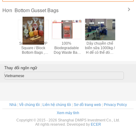
Bottom Gusset Bags
Hơn
Plastic
Snack Food OPP
100%
Dây chuyền chế
Chai chố
d Slider
Square / Block
Biodegradable
biến sữa 1000kg /
chống tĩn
k Fresh
Bottom Bags ,
Dog Waste Bag
H để có thể đóng
Bao bì
d bottom
Side Gusset Bag
Dispenser Of
gói Giải pháp cho
Polypropyl
t bags
Refill Resuable
các dự án chính
dệt dàn
Pet Waste Bag
công n
Thay đổi ngôn ngữ
Vietnamese
Nhà
|
Về chúng tôi
|
Liên hệ chúng tôi
|
Sơ đồ trang web
|
Privacy Policy
Xem máy tính
Copyright © 2015 - 2026 Shanghai DMIPS Investment Co., Ltd.
All rights reserved. Developed by
ECER