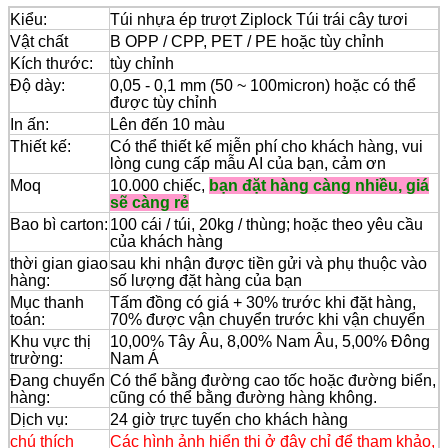
Kiểu:
Túi nhựa ép trượt Ziplock Túi trái cây tươi
Vật chất
B
OPP / CPP, PET / PE hoặc tùy chỉnh
Kích thước:
tùy chỉnh
Độ dày:
0,05 - 0,1 mm (50 ~ 100micron) hoặc có thể
được tùy chỉnh
In ấn:
Lên đến 10 màu
Thiết kế:
Có thể thiết kế miễn phí cho khách hàng, vui
lòng cung cấp mẫu AI của bạn, cảm ơn
Moq
10.000 chiếc,
bạn đặt hàng càng nhiều, giá
sẽ càng rẻ
Bao bì carton:
100 cái / túi, 20kg / thùng;
hoặc theo yêu cầu
của khách hàng
thời gian giao
sau khi nhận được tiền gửi và phụ thuộc vào
hàng:
số lượng đặt hàng của bạn
Mục thanh
Tấm đồng có giá + 30% trước khi đặt hàng,
toán:
70% được vận chuyển trước khi vận chuyển
Khu vực thị
10,00% Tây Âu, 8,00% Nam Âu, 5,00% Đông
trường:
Nam Á
Đang chuyển
Có thể bằng đường cao tốc hoặc đường biển,
hàng:
cũng có thể bằng đường hàng không.
Dịch vụ:
24 giờ trực tuyến cho khách hàng
chú thích
Các hình ảnh hiển thị ở đây chỉ để tham khảo,