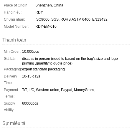
Place of Origin:
Shenzhen, China
Hàng hiệu:
RDY
Chứng nhận:
ISO9000, SGS, ROHS,ASTM 6400, EN13432
Model Number:
RDY-EM-010
Thanh toán
Min Order:
10,000pcs
Giá bán:
discuss in person (need to based on the bag's size and logo
printing ,quantity to quote price)
Packaging:
export standard packaging
Delivery
10-15 days
Time:
Payment
T/T, L/C, Western union, Paypal, MoneyGram,
Terms:
Supply
60000pcs
Ability:
Sự miêu tả