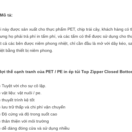
 Mô tả:
i này được sản xuất cho thực phẩm PET, chip trái cây, khách hàng có t
ưng họ phải trả phí in tấm phí, và các tấm có thể được sử dụng cho thứ 
t cả các bên được niêm phong nhiệt, chỉ cần đầu là mở với dây kéo, s
iệt bằng thiết bị niêm phong.
 lợi thế cạnh tranh của PET / PE in ép túi Top Zipper Closed Bott
) Tuyệt vời cho sự cô lập.
 vật liệu: vật nuôi / pe.
) thuyết trình kệ tốt
) lưu trữ thấp và chi phí vận chuyển
) Độ cứng và độ trong suốt cao
) thân thiện với môi trường
) dễ dàng đóng cửa và sử dụng nhiều