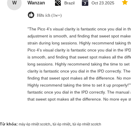
W
Wanzan
Brazil
Oct 23.2025
Hữu ích (1w+)
"The Pico 4's visual clarity is fantastic once you dial in
adjustment is smooth, and finding that sweet spot makes
strain during long sessions. Highly recommend taking the
Pico 4's visual clarity is fantastic once you dial in the 
is smooth, and finding that sweet spot makes all the dif
long sessions. Highly recommend taking the time to set i
clarity is fantastic once you dial in the IPD correctly. 
finding that sweet spot makes all the difference. No mor
Highly recommend taking the time to set it up properly!""T
fantastic once you dial in the IPD correctly. The manual
that sweet spot makes all the difference. No more eye st
,
,
Từ khóa:
máy ép nhiệt scotch
túi ép nhiệt
túi ép nhiệt scotch