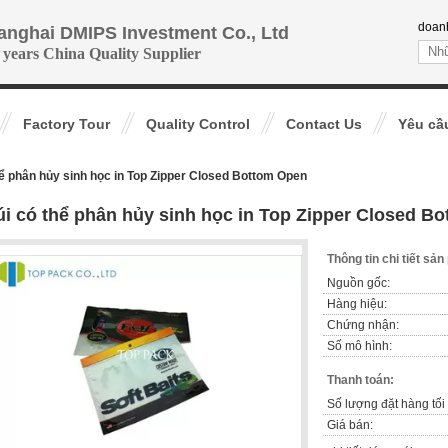
doan
anghai DMIPS Investment Co., Ltd
 years China Quality Supplier
Factory Tour
Quality Control
Contact Us
Yêu cầ
hể phân hủy sinh học in Top Zipper Closed Bottom Open
úi có thể phân hủy sinh học in Top Zipper Closed B
Thông tin chi tiết sả
Nguồn gốc:
Hàng hiệu:
Chứng nhận:
Số mô hình:
Thanh toán:
Số lượng đặt hàng tối 
Giá bán: