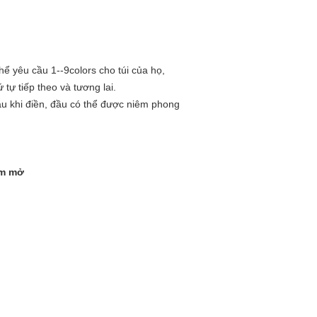
hể yêu cầu 1--9colors cho túi của họ,
tự tiếp theo và tương lai.
au khi điền, đầu có thể được niêm phong
om mở