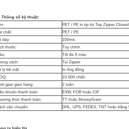
. Thông số kỹ thuật:
ên:
PET / PE in ép túi Top Zipper Clos
t chất:
PET / PE
 dày:
100mic
ch thước:
Tùy chỉnh.
àu:
Tối đa
9 màu
hong cách:
Tui Zipper
 lý bề mặt
In ống đồng
OQ:
10.000 chiếc
ời gian giao hàng:
2 tuần
ều khoản thanh toán:
EXW, FOB hoặc CIF
ương thức thanh toán:
TT hoặc MoneyGram
ách vận chuyển:
DHL, UPS, FEDEX, TNT hoặc bằng
ng ty hiển thị