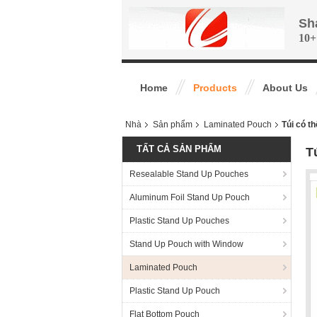
Sh
10+
Home
Products
About Us
Nhà
Sản phẩm
Laminated Pouch
Túi có t
TẤT CẢ SẢN PHẨM
T
Resealable Stand Up Pouches
Aluminum Foil Stand Up Pouch
Plastic Stand Up Pouches
Stand Up Pouch with Window
Laminated Pouch
Plastic Stand Up Pouch
Flat Bottom Pouch