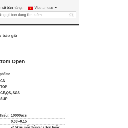
h số bán hàng:
Vietnamese
search
u báo giá
ottom Open
n phẩm:
CN
TOP
CE,QS, SGS
SUP
thiểu:
10000pcs
0.03--0.15
≤15kgs mỗi thùng carton hoặc