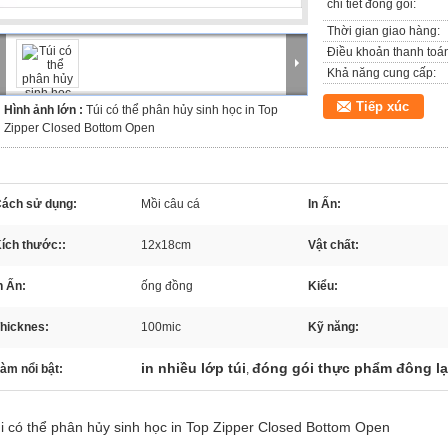
chi tiết đóng gói:
Thời gian giao hàng:
Điều khoản thanh toá
Khả năng cung cấp:
Tiếp xúc
Hình ảnh lớn :
Túi có thể phân hủy sinh học in Top
Zipper Closed Bottom Open
ách sử dụng:
Mồi câu cá
In Ấn:
ích thước::
12x18cm
Vật chất:
n Ấn:
ống đồng
Kiểu:
hicknes:
100mic
Kỹ năng:
in nhiều lớp túi
đóng gói thực phẩm đông l
àm nổi bật:
,
i có thể phân hủy sinh học in Top Zipper Closed Bottom Open