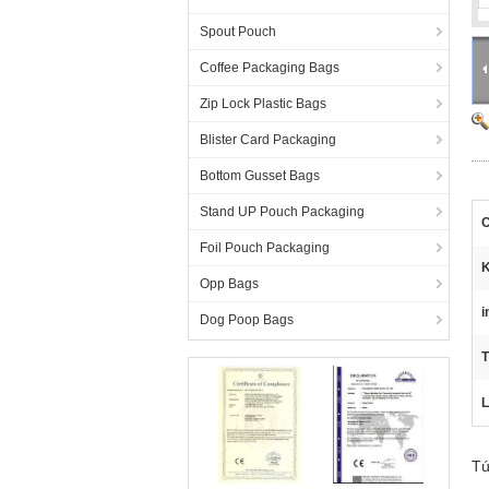
Spout Pouch
Coffee Packaging Bags
Zip Lock Plastic Bags
Blister Card Packaging
Bottom Gusset Bags
Stand UP Pouch Packaging
C
Foil Pouch Packaging
K
Opp Bags
i
Dog Poop Bags
T
L
Tú