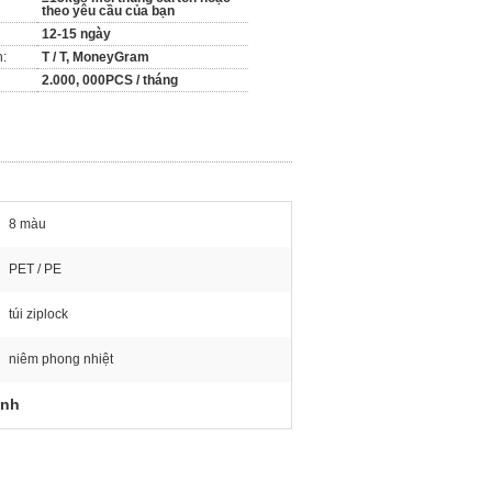
theo yêu cầu của bạn
12-15 ngày
n:
T / T, MoneyGram
2.000, 000PCS / tháng
8 màu
PET / PE
túi ziplock
niêm phong nhiệt
ạnh