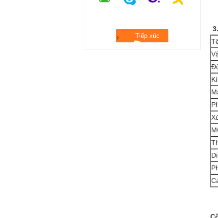
3
T
Vậ
Độ
Kí
M
P
Xử
M
Th
Đi
Ph
C
Cô