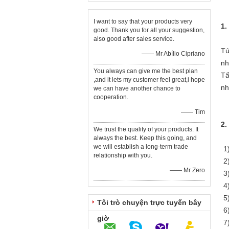
I want to say that your products very
1.
good. Thank you for all your suggestion,
also good after sales service.
Tú
—— Mr Abílio Cipriano
nh
You always can give me the best plan
Tấ
,and it lets my customer feel great,i hope
nh
we can have another chance to
cooperation.
—— Tim
2.
We trust the quality of your products. It
always the best. Keep this going, and
we will establish a long-term trade
1
relationship with you.
2)
—— Mr Zero
3
4
5
Tôi trò chuyện trực tuyến bây
6
giờ
7