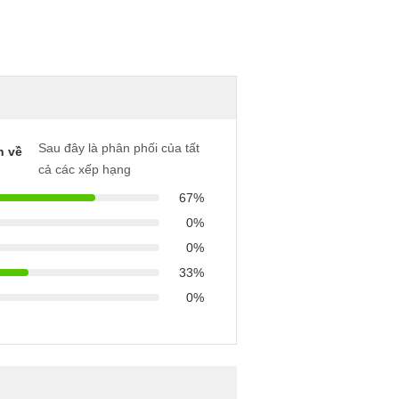
Sau đây là phân phối của tất
h về
cả các xếp hạng
67%
0%
0%
33%
0%