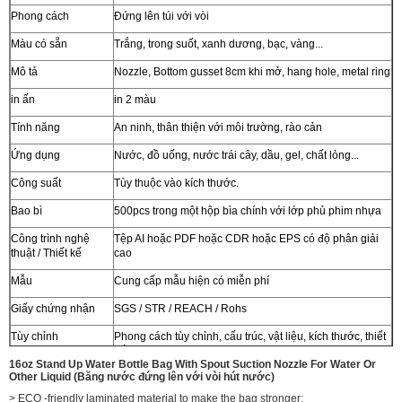
Phong cách
Đứng lên túi với vòi
Màu có sẵn
Trắng, trong suốt, xanh dương, bạc, vàng...
Mô tả
Nozzle, Bottom gusset 8cm khi mở, hang hole, metal ring
in ấn
in 2 màu
Tính năng
An ninh, thân thiện với môi trường, rào cản
Ứng dụng
Nước, đồ uống, nước trái cây, dầu, gel, chất lỏng...
Công suất
Tùy thuộc vào kích thước.
Bao bì
500pcs trong một hộp bìa chính với lớp phủ phim nhựa
Công trình nghệ
Tệp AI hoặc PDF hoặc CDR hoặc EPS có độ phân giải
thuật / Thiết kế
cao
Mẫu
Cung cấp mẫu hiện có miễn phí
Giấy chứng nhận
SGS / STR / REACH / Rohs
Tùy chỉnh
Phong cách tùy chỉnh, cấu trúc, vật liệu, kích thước, thiết
kế, đóng gói được chào đón
16oz Stand Up Water Bottle Bag With Spout Suction Nozzle For Water Or
Other Liquid (Băng nước đứng lên với vòi hút nước)
> ECO -friendly laminated material to make the bag stronger;