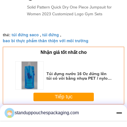
Solid Pattern Quick Dry One Piece Jumpsuit for
Women 2023 Customized Logo Gym Sets
túi đứng saco
túi đứng
thẻ:
,
,
bao bì thực phẩm thân thiện với môi trường
Nhận giá tốt nhất cho
Túi đựng nước 16 Oz đứng lên
túi có vòi bằng nhựa PET / nylon
/ LDPE
Tiếp tục
Resealable Stand Up Pouches
Hơn
standuppouchespackaging.com