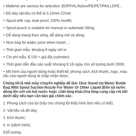
> Material are various for selection: BOPP/AL/Nylon/PE/PET/PA/LLDPE...
> Độ dày vật liệu có thể là 0.10mm 22mm
> Spout with cap, leak proof, 100% health;
> Spout pouch is suitable for manual or automatic filling;
> Dễ dàng mang theo vòng, dễ dàng mở và đóng;
> Nice bag for water, juice when travel...;
> Thời gian mẫu: khoảng 8 ngày với in
> Chi phí mẫu: $ 150 + giá đĩa (cylinder);
> Thời gian dẫn đầu sản xuất: khoảng 8 18 ngày cho số lượng dưới 200K;
> Mô hình của người dùng hoặc thiết kế, phong cách, kích thước, logo, màu
sắc của người dùng là chấp nhận được.
Chúng tôi là nhà máy chuyên nghiệp để làm
16oz Stand Up Water Bottle
Bag With Spout Suction Nozzle For Water Or Other Liquid (Bổn túi nước
đứng lên với vòi hút nước hoặc chất lỏng khác)
Vui lòng cung cấp chi tiết
dưới đây nếu bạn cần báo giá chính xác.
1. Phong cách của túi (hãy cho chúng tôi thấy hình ảnh nếu có thể);
2- Vật liệu và độ dày;
3. Kích thước;
4. in ((định hình);
5Số lượng;