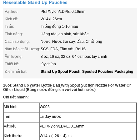
Resealable Stand Up Pouches
Vật liệu:
PET/Nylon/LDPE, 0,16mm
Kích cỡ:
W14xL26cm
In ấn:
In ống đồng 1-10 màu
Tính năng:
Hàng rào, an ninh, sức khỏe
Cách sử dụng:
Nước, Nước trái cây, Dầu, Chất lỏng
đảm bảo chất lượng:
SGS, FDA, Tầm với, RoHS
Âm lượng:
8 oz, 16 oz, 32 oz, 64 oz hoặc tùy chỉnh
Thiết kế:
tùy chỉnh
Stand Up Spout Pouch
Spouted Pouches Packaging
Điểm nổi bật:
,
16oz Stand Up Water Bottle Bag With Spout Suction Nozzle For Water Or
Other Liquid (Băng nước đứng lên với vòi hút nước)
Chi tiết nhanh:
Mô hình
W003
Tên
túi đáy nước
Vật liệu
PET/Nylon/LDPE, 0.16mm
Kích thước
W14 x (L26 + 4)cm