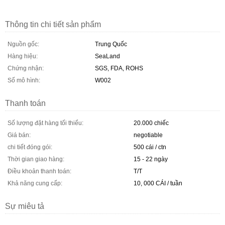
Thông tin chi tiết sản phẩm
Nguồn gốc:
Trung Quốc
Hàng hiệu:
SeaLand
Chứng nhận:
SGS, FDA, ROHS
Số mô hình:
W002
Thanh toán
Số lượng đặt hàng tối thiểu:
20.000 chiếc
Giá bán:
negotiable
chi tiết đóng gói:
500 cái / ctn
Thời gian giao hàng:
15 - 22 ngày
Điều khoản thanh toán:
T/T
Khả năng cung cấp:
10, 000 CÁI / tuần
Sự miêu tả