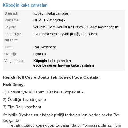
Köpeğin kaka çantaları
Ürün adı:
Köpeğin kaka çantaları
Malzeme:
HDPE D2W biyolojik
Boyutu:
W15cm + 6cm (körüklü) * L38cm, 30 adet başına top ile.
Endüstriyel
Evde beslenen hayvan pisliği, köpek israf
kullanım:
Türü:
Roll, köşebent
Özelliği:
biyolojik
Köpeğin kaka çantaları
Vurgulamak:
,
evde beslenen hayvan kaka çantaları
Renkli Roll Çevre Dostu Tek Köpek Poop Çantalar
Hızlı Detay:
1) Endüstriyel Kullanım: Pet kaka, köpek atık
2) Özelliği: Biyodegrade
3) Tip: Roll, köşebent
Atılabilir Biyobozunur köpek pisliği torbaları için Neden seçim Pet
kıç çanta
Pet atık tutucu köpek çöp torbaları da bir "olmazsa olmaz" tüm