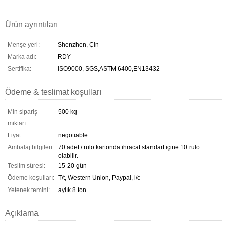
Ürün ayrıntıları
Menşe yeri:
Shenzhen, Çin
Marka adı:
RDY
Sertifika:
ISO9000, SGS,ASTM 6400,EN13432
Ödeme & teslimat koşulları
Min sipariş
500 kg
miktarı:
Fiyat:
negotiable
Ambalaj bilgileri:
70 adet / rulo kartonda ihracat standart içine 10 rulo
olabilir.
Teslim süresi:
15-20 gün
Ödeme koşulları:
T/t, Western Union, Paypal, l/c
Yetenek temini:
aylık 8 ton
Açıklama