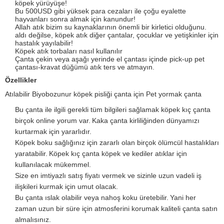
köpek yürüyüşe!
Bu 500USD gibi yüksek para cezaları ile çoğu eyalette
hayvanları sonra almak için kanundur!
Allah atık bizim su kaynaklarının önemli bir kirletici olduğunu.
aldı değilse, köpek atık diğer çantalar, çocuklar ve yetişkinler için
hastalık yayılabilir!
Köpek atık torbaları nasıl kullanılır
Çanta çekin veya aşağı yerinde el çantası içinde pick-up pet
çantası-kravat düğümü atık ters ve atmayın.
Özellikler
Atılabilir Biyobozunur köpek pisliği çanta için Pet yormak çanta
Bu çanta ile ilgili gerekli tüm bilgileri sağlamak köpek kıç çanta
birçok online yorum var.
Kaka çanta kirliliğinden dünyamızı
kurtarmak için yararlıdır.
Köpek boku sağlığınız için zararlı olan birçok ölümcül hastalıkları
yaratabilir.
Köpek kıç çanta köpek ve kediler atıklar için
kullanılacak mükemmel.
Size en imtiyazlı satış fiyatı vermek ve sizinle uzun vadeli iş
ilişkileri kurmak için umut olacak.
Bu çanta ıslak olabilir veya nahoş koku üretebilir.
Yani her
zaman uzun bir süre için atmosferini korumak kaliteli çanta satın
almalısınız.