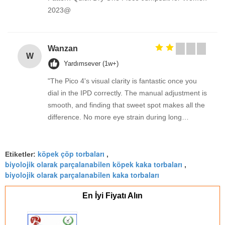
2023@
Wanzan
W
Yardımsever (1w+)
"The Pico 4's visual clarity is fantastic once you
dial in the IPD correctly. The manual adjustment is
smooth, and finding that sweet spot makes all the
difference. No more eye strain during long
sessions. Highly recommend taking the time to set
it up properly!""The Pico 4's visual clarity is
köpek çöp torbaları
fantastic once you dial in the IPD correctly. The
Etiketler:
,
biyolojik olarak parçalanabilen köpek kaka torbaları
,
manual adjustment is smooth, and finding that
biyolojik olarak parçalanabilen kaka torbaları
sweet spot makes all the difference. No more eye
strain during long sessions. Highly recommend
En İyi Fiyatı Alın
taking the time to set it up properly!""The Pico 4's
visual clarity is fantastic once you dial in the IPD