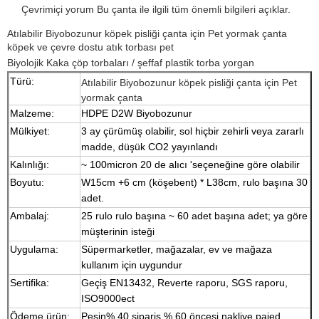
Çevrimiçi yorum Bu çanta ile ilgili tüm önemli bilgileri açıklar.
Atılabilir Biyobozunur köpek pisliği çanta için Pet yormak çanta
köpek ve çevre dostu atık torbası pet
Biyolojik Kaka çöp torbaları / şeffaf plastik torba yorgan
Türü:
Atılabilir Biyobozunur köpek pisliği çanta için Pet
yormak çanta
Malzeme:
HDPE D2W Biyobozunur
Mülkiyet:
3 ay çürümüş olabilir, sol hiçbir zehirli veya zararlı
madde, düşük CO2 yayınlandı
Kalınlığı:
~ 100micron 20 de alıcı 'seçeneğine göre olabilir
Boyutu:
W15cm +6 cm (köşebent) * L38cm, rulo başına 30
adet.
Ambalaj:
25 rulo rulo başına ~ 60 adet başına adet; ya göre
müşterinin isteği
Uygulama:
Süpermarketler, mağazalar, ev ve mağaza
kullanım için uygundur
Sertifika:
Geçiş EN13432, Reverte raporu, SGS raporu,
ISO9000ect
Ödeme ürün:
Peşin% 40 sipariş,% 60 öncesi nakliye paied