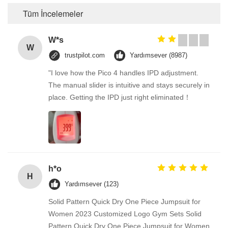
Tüm İncelemeler
W*s
W
trustpilot.com
Yardımsever (8987)
"I love how the Pico 4 handles IPD adjustment.
The manual slider is intuitive and stays securely in
place. Getting the IPD just right eliminated！
h*o
H
Yardımsever (123)
Solid Pattern Quick Dry One Piece Jumpsuit for
Women 2023 Customized Logo Gym Sets Solid
Pattern Quick Dry One Piece Jumpsuit for Women