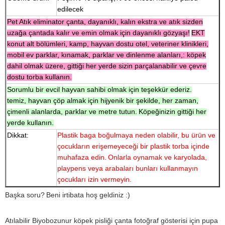
edilecek
Pet Atık eliminator çanta, dayanıklı, kalın ekstra ve atık sizden
uzağa çantada kalır ve emin olmak için dayanıklı gözyaşı!
EKT
konut alt bölümleri, kamp, ​​hayvan dostu otel, veteriner klinikleri,
mobil ev parklar, kınamak, parklar ve dinlenme alanları,: köpek
dahil olmak üzere, gittiği her yerde sizin parçalanabilir ve çevre
dostu torba kullanın.
Sorumlu bir evcil hayvan sahibi olmak için teşekkür ederiz.
temiz, hayvan çöp almak için hijyenik bir şekilde, her zaman,
çimenli alanlarda, parklar ve metre tutun.
Köpeğinizin gittiği her
yerde kullanın.
Dikkat:
Plastik baga boğulmaya neden olabilir, bu ürün ve
çocukların erişemeyeceği bir plastik torba içinde
muhafaza edin.
Onlarla oynamak ve karyolada,
playpens veya arabaları bunları kullanmayın
çocukları izin vermeyin.
Başka soru?
Beni irtibata hoş geldiniz :)
Atılabilir Biyobozunur köpek pisliği çanta fotoğraf gösterisi için pupa