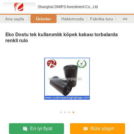
Shanghai DMIPS Investment Co., Ltd
Ana sayfa
Ürünler
Hakkımızda
Fabrika turu
>>
Eko Dostu tek kullanımlık köpek kakası torbalarda
renkli rulo
En iyi fiyat
Bize ulaşın