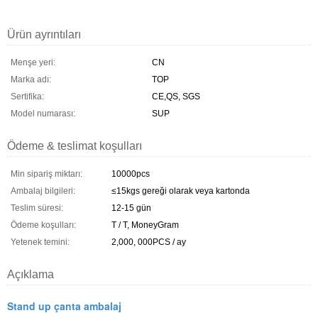
Ürün ayrıntıları
Menşe yeri:
CN
Marka adı:
TOP
Sertifika:
CE,QS, SGS
Model numarası:
SUP
Ödeme & teslimat koşulları
Min sipariş miktarı:
10000pcs
Ambalaj bilgileri:
≤15kgs gereği olarak veya kartonda
Teslim süresi:
12-15 gün
Ödeme koşulları:
T / T, MoneyGram
Yetenek temini:
2,000, 000PCS / ay
Açıklama
Stand up çanta ambalaj