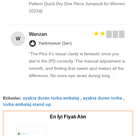
Pattern Quick Dry One Piece Jumpsuit for Women
2023@
Wanzan
W
Yardımsever (1w+)
"The Pico 4's visual clarity is fantastic once you
dial in the IPD correctly. The manual adjustment is
smooth, and finding that sweet spot makes all the
difference. No more eye strain during long
sessions. Highly recommend taking the time to set
it up properly!""The Pico 4's visual clarity is
ayakta duran torba ambalaj
ayakta duran torba
fantastic once you dial in the IPD correctly. The
Etiketler:
,
,
torba ambalaj stand up
manual adjustment is smooth, and finding that
sweet spot makes all the difference. No more eye
En İyi Fiyatı Alın
strain during long sessions. Highly recommend
taking the time to set it up properly!""The Pico 4's
visual clarity is fantastic once you dial in the IPD