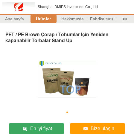
Shanghai DMIPS Investment Co., Ltd
Ana sayfa
Ürünler
Hakkımızda
Fabrika turu
>>
PET / PE Brown Çorap / Tohumlar İçin Yeniden
kapanabilir Torbalar Stand Up
En iyi fiyat
Bize ulaşın