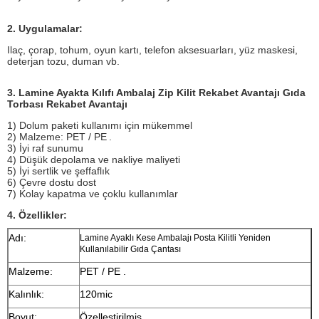
2. Uygulamalar:
Ilaç, çorap, tohum, oyun kartı, telefon aksesuarları, yüz maskesi,
deterjan tozu, duman vb.
3. Lamine Ayakta Kılıfı Ambalaj Zip Kilit Rekabet Avantajı Gıda
Torbası Rekabet Avantajı
1) Dolum paketi kullanımı için mükemmel
2) Malzeme:
PET / PE
.
3) İyi raf sunumu
4) Düşük depolama ve nakliye maliyeti
5) İyi sertlik ve şeffaflık
6) Çevre dostu dost
7) Kolay kapatma ve çoklu kullanımlar
4. Özellikler:
Adı:
Lamine Ayaklı Kese Ambalajı Posta Kilitli Yeniden
Kullanılabilir Gıda Çantası
Malzeme:
PET / PE
.
Kalınlık:
120mic
Boyut:
Özelleştirilmiş.