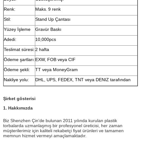
Renk:
Maks.
9 renk
Stil:
Stand Up Çantası
Yüzey İşleme
Gravür Baskı
Adedi:
10,000pcs
Teslimat süresi:
2 hafta
Ödeme şartları:
EXW, FOB veya CIF
Ödeme şekli:
TT veya MoneyGram
Nakliye yolu:
DHL, UPS, FEDEX, TNT veya DENIZ tarafından
Şirket gösterisi
1. Hakkımızda
Biz Shenzhen Çin'de bulunan 2011 yılında kurulan plastik
torbalarda uzmanlaşmış bir profesyonel üreticisi, her zaman
müşterilerimiz için kaliteli rekabetçi fiyat ürünleri ve tamamen
memnun hizmet vermeyi amaçlamaktadır.