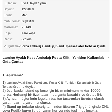
Kullanım:
Evcil Hayvan yemi
Boyutu:
12x20cm
Etkisi:
Mat
mühürleme:
Isı yalıtım
Malzeme::
PET/PE
Köşe:
Kare köşe
Renk::
6colors
torba ambalaj stand up
Stand Up resealable torbalar içinde
Vurgulamak:
,
Lamine Ayaklı Kese Ambalajı Posta Kilitli Yeniden Kullanılabilir
Gıda Çantası
1. Açıklama:
1)
Lamine Ayaklı Kese Paketleme Posta Kilitli Yeniden Kullanılabilir Gıda
üretmekteyiz
Torbası
.
2) özel baskılı stand up kese için bizim minimum miktar 10000
torba.
Herhangi bir özel tasarımda çanta basabilir ve üretebiliriz.
3) Ayrıca, müşterilerin logoları basitse tasarımları ücretsiz olarak
yaratmalarına yardımcı oluruz.
4) Stand up torbalar sipariş tarihinden itibaren 7 iş günü içinde DHL
veya FedEx kurye ile dünyanın her yerinde teslim edilecektir.