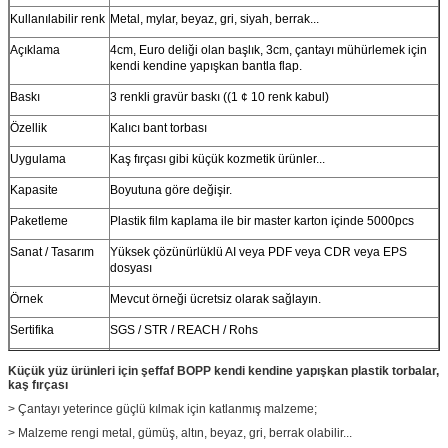
Kullanılabilir renk
Metal, mylar, beyaz, gri, siyah, berrak...
Açıklama
4cm, Euro deliği olan başlık, 3cm, çantayı mühürlemek için
kendi kendine yapışkan bantla flap.
Baskı
3 renkli gravür baskı ((1 ¢ 10 renk kabul)
Özellik
Kalıcı bant torbası
Uygulama
Kaş fırçası gibi küçük kozmetik ürünler...
Kapasite
Boyutuna göre değişir.
Paketleme
Plastik film kaplama ile bir master karton içinde 5000pcs
Sanat / Tasarım
Yüksek çözünürlüklü AI veya PDF veya CDR veya EPS
dosyası
Örnek
Mevcut örneği ücretsiz olarak sağlayın.
Sertifika
SGS / STR / REACH / Rohs
Özel
Özel stil, yapı, malzeme, boyut, tasarım, paketleme hoş
Küçük yüz ürünleri için şeffaf BOPP kendi kendine yapışkan plastik torbalar,
geldiniz.
kaş fırçası
> Çantayı yeterince güçlü kılmak için katlanmış malzeme;
> Malzeme rengi metal, gümüş, altın, beyaz, gri, berrak olabilir...