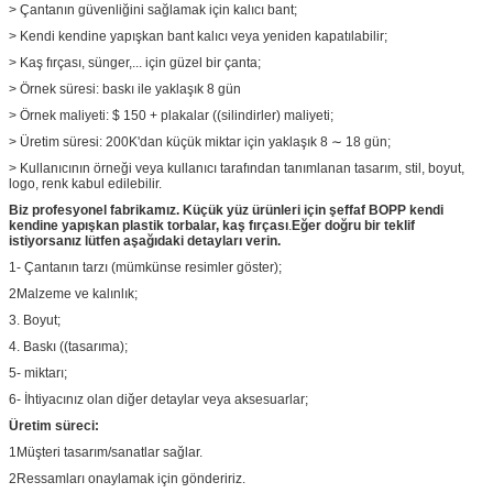
> Çantanın güvenliğini sağlamak için kalıcı bant;
> Kendi kendine yapışkan bant kalıcı veya yeniden kapatılabilir;
> Kaş fırçası, sünger,... için güzel bir çanta;
> Örnek süresi: baskı ile yaklaşık 8 gün
> Örnek maliyeti: $ 150 + plakalar ((silindirler) maliyeti;
> Üretim süresi: 200K'dan küçük miktar için yaklaşık 8 ∼ 18 gün;
> Kullanıcının örneği veya kullanıcı tarafından tanımlanan tasarım, stil, boyut,
logo, renk kabul edilebilir.
Biz profesyonel fabrikamız.
Küçük yüz ürünleri için şeffaf BOPP kendi
kendine yapışkan plastik torbalar, kaş fırçası
.
Eğer doğru bir teklif
istiyorsanız lütfen aşağıdaki detayları verin.
1- Çantanın tarzı (mümkünse resimler göster);
2Malzeme ve kalınlık;
3. Boyut;
4. Baskı ((tasarıma);
5- miktarı;
6- İhtiyacınız olan diğer detaylar veya aksesuarlar;
Üretim süreci:
1Müşteri tasarım/sanatlar sağlar.
2Ressamları onaylamak için göndeririz.