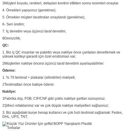
3Müşteri boyutu, renkleri, detayları kontrol ettikten sonra resimleri onaylar.
4. Örnekleri yapıyoruz (gerekirse);
5. Örnekler müşteri tarafından onaylandı (gerekirse);
6- Seri üretim;
7. İç denetim veya üçüncü taraf denetim;
8Denizcilik;
QC:
1. Biz iç QC insanlar ve paketin veya nakliye önce çantaları denetlemek ve
yüksek kaliteyi garanti için özel enstrüman var;
2Müşteriler nakliye öncesi üçüncü taraf denetimi ayarlayabilirler.
Ödeme:
1. % 70 teminat + plakalar (silindirler) maliyeti;
2Teslimattan önce bakiye ödenir.
Nakliye:
1Fabrika dışı, FOB, CIF/CNF gibi çoklu nakliye şartları sunuyoruz.
2Şifreci ortaklarımız var ve çok düşük nakliye maliyetleri sağlıyoruz;
3. Biz aşağıdaki kurye hesap kullanıcı ve çok hızlı teslimat sağlamak: Fedex,
DHL, UPS, TNT;