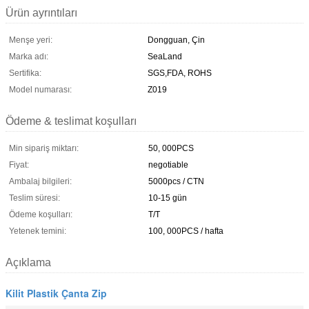
Ürün ayrıntıları
Menşe yeri:
Dongguan, Çin
Marka adı:
SeaLand
Sertifika:
SGS,FDA, ROHS
Model numarası:
Z019
Ödeme & teslimat koşulları
Min sipariş miktarı:
50, 000PCS
Fiyat:
negotiable
Ambalaj bilgileri:
5000pcs / CTN
Teslim süresi:
10-15 gün
Ödeme koşulları:
T/T
Yetenek temini:
100, 000PCS / hafta
Açıklama
Kilit Plastik Çanta Zip