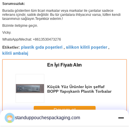
Sorumsuzluk:
Burada gösterilen tüm ticari markalar veya markalar ile çantalar sadece
referans içindir, satılık değildir. Bu tür çantalara ihtiyacınız varsa, lütfen kendi
tasarımınızı sağlayın.Teşekkür ederim.!
Bizimle iletişime geçin.
Vicky.
WhatsApp/Wechat: +8613530473276
plastik gıda poşetleri
silikon kilitli poşetler
Etiketler:
,
,
kilitli ambalaj
En İyi Fiyatı Alın
Küçük Yüz Ürünler İçin şeffaf
BOPP Yapışkanlı Plastik Torbalar
Devam et
standuppouchespackaging.com
Kilit Plastik Çanta Zip
Daha