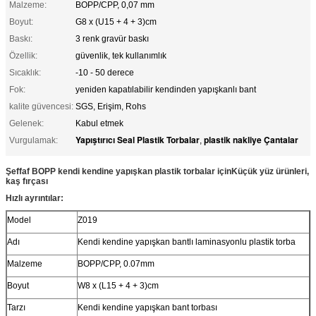
Malzeme:
BOPP/CPP, 0,07 mm
Boyut:
G8 x (U15 + 4 + 3)cm
Baskı:
3 renk gravür baskı
Özellik:
güvenlik, tek kullanımlık
Sıcaklık:
-10 - 50 derece
Fok:
yeniden kapatılabilir kendinden yapışkanlı bant
kalite güvencesi:
SGS, Erişim, Rohs
Gelenek:
Kabul etmek
Yapıştırıcı Seal Plastik Torbalar
plastik nakliye Çantalar
Vurgulamak:
,
Şeffaf BOPP kendi kendine yapışkan plastik torbalar için
Küçük yüz ürünleri,
kaş fırçası
Hızlı ayrıntılar:
Model
Z019
Adı
Kendi kendine yapışkan bantlı laminasyonlu plastik torba
Malzeme
BOPP/CPP, 0.07mm
Boyut
W8 x (L15 + 4 + 3)cm
Tarzı
Kendi kendine yapışkan bant torbası