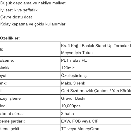
 Düşük depolama ve nakliye maliyeti
İyi sertlik ve şeffaflık
 Çevre dostu dost
 Kolay kapatma ve çoklu kullanımlar
 Özellikler:
Kraft Kağıt Baskılı Stand Up Torbalar
ı:
Meyve İçin Tutun
alzeme:
PET / alu / PE
lınlık:
120mic
yut:
Özelleştirilmiş.
enk:
Maks.
9 renk
l:
Geri Sızdırmazlık Çantası / Yan Körü
üzey İşleme
Gravür Baskı
edi:
10,000pcs
slimat süresi:
2 hafta
eme şartları:
EXW, FOB veya CIF
eme şekli:
TT veya MoneyGram