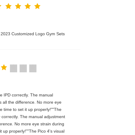
n 2023 Customized Logo Gym Sets
 the IPD correctly. The manual
 all the difference. No more eye
 time to set it up properly!""The
IPD correctly. The manual adjustment
ference. No more eye strain during
t up properly!""The Pico 4's visual