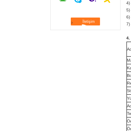
4)
5) 
6)
7)
4.
Ad
M
Ka
Bo
R
Sti
Y
Ad
Te
Öd
Öd