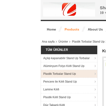
Sh
10 +
Home
Products
About Us
Ana sayfa
Ürünler
Plastik Torbalar Stand Up
TÜM ÜRÜNLER
K
Açılıp kapanabilir Stand Up Torbalar
Alüminyum Folyo Kılıfı Stand Up
Plastik Torbalar Stand Up
Pencere ile Kılıfı Stand Up
Lamine Kılıfı
Plastik Kılıfı Stand Up
Düz Tabanlı Kılıfı