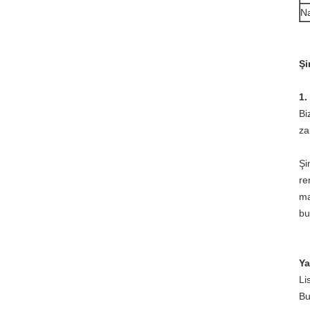
Na
Şi
1.
Bi
za
Şi
re
ma
bu
Ya
Li
Bu