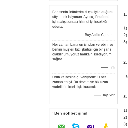
Ben senin ürünlerimizi çok iyi olduğunu
1.
söylemek istiyorum. Ayrıca, tüm öneri
için satış sonrası hizmet iyi teşekkür
ederiz.
1)
2)
—— Bay Abílio Cipriano
3)
Her zaman bana en iyi plan verebilir ve
benim müşteri biz işbirliği için bir şans
olabilir umuyoruz harika hissediyorum
sağlar.
2.
—— Tim
Il
Ürün kalitesine güveniyoruz. O her
zaman en iyi. Bu devam ve biz uzun
vadeli bir ticari ilişki kuracak.
—— Bay Sıfır
3.
1)
Ben sohbet şimdi
2)
3)