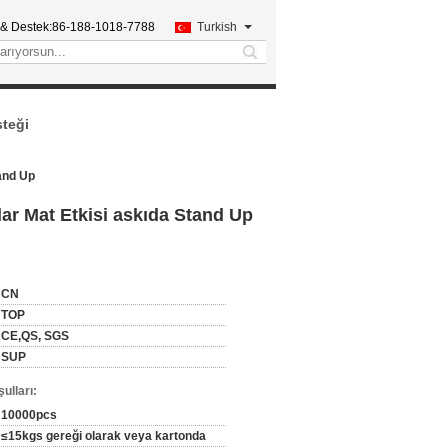
 & Destek:
86-188-1018-7788
Turkish
search
steği
tand Up
lar Mat Etkisi askıda Stand Up
CN
TOP
CE,QS, SGS
SUP
ulları:
10000pcs
≤15kgs gereği olarak veya kartonda