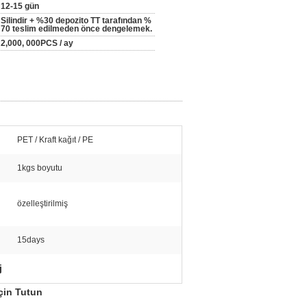
12-15 gün
Silindir + %30 depozito TT tarafından %
70 teslim edilmeden önce dengelemek.
2,000, 000PCS / ay
PET / Kraft kağıt / PE
1kgs boyutu
özelleştirilmiş
15days
j
çin Tutun