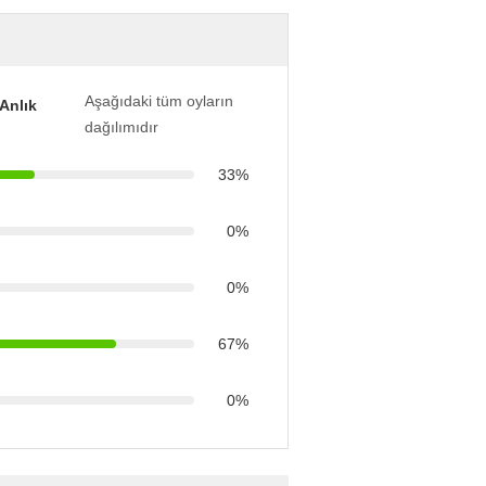
Aşağıdaki tüm oyların
Anlık
dağılımıdır
33%
0%
0%
67%
0%