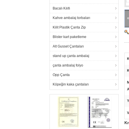
Bacalı Kılıfı
Kahve ambalaj torbaları
Kilit Plastik Çanta Zip
Blister kart paketleme
Alt Gusset Çantaları
stand up çanta ambalaj
K
çanta ambalaj folyo
Opp Çanta
M
Köpeğin kaka çantaları
A
Y
V
Kr