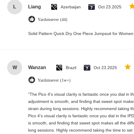
L
Liang
Azerbaijan
Oct 23.2025
Yardımsever (44)
Solid Pattern Quick Dry One Piece Jumpsuit for Wome
W
Wanzan
Brazil
Oct 23.2025
Yardımsever (1w+)
"The Pico 4's visual clarity is fantastic once you dial in
adjustment is smooth, and finding that sweet spot makes
strain during long sessions. Highly recommend taking the
Pico 4's visual clarity is fantastic once you dial in the 
is smooth, and finding that sweet spot makes all the dif
long sessions. Highly recommend taking the time to set i