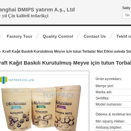
Satış
anghai DMIPS yatırım A.ş., Ltd
 yıl Çin kaliteli tedarikçi
Factory Tour
Quality Control
Contact Us
Teklif i
Kraft Kağıt Baskılı Kurutulmuş Meyve için tutun Torbalar Mat Etkisi askıda S
raft Kağıt Baskılı Kurutulmuş Meyve için tutun Torba
Ürün ayrıntıları:
Menşe yeri:
Marka adı:
Sertifika:
Model numarası:
Ödeme & teslimat koş
Min sipariş miktarı:
Ambalaj bilgileri: