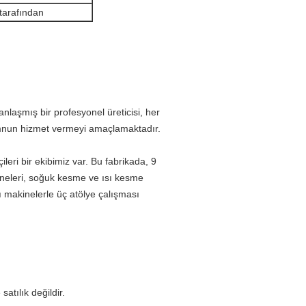
arafından
laşmış bir profesyonel üreticisi, her
memnun hizmet vermeyi amaçlamaktadır.
ileri bir ekibimiz var.
Bu fabrikada, 9
akineleri, soğuk kesme ve ısı kesme
ı makinelerle üç atölye çalışması
atılık değildir.