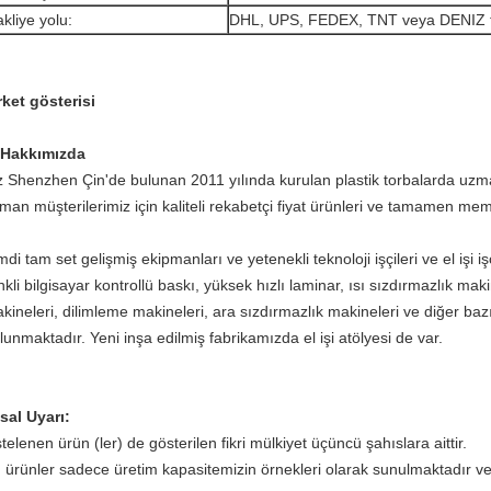
kliye yolu:
DHL, UPS, FEDEX, TNT veya DENIZ t
rket gösterisi
 Hakkımızda
z Shenzhen Çin'de bulunan 2011 yılında kurulan plastik torbalarda uzman
man müşterilerimiz için kaliteli rekabetçi fiyat ürünleri ve tamamen 
mdi tam set gelişmiş ekipmanları ve yetenekli teknoloji işçileri ve el işi işç
nkli bilgisayar kontrollü baskı, yüksek hızlı laminar, ısı sızdırmazlık m
kineleri, dilimleme makineleri, ara sızdırmazlık makineleri ve diğer baz
lunmaktadır. Yeni inşa edilmiş fabrikamızda el işi atölyesi de var.
sal Uyarı:
stelenen ürün (ler) de gösterilen fikri mülkiyet üçüncü şahıslara aittir.
 ürünler sadece üretim kapasitemizin örnekleri olarak sunulmaktadır ve s