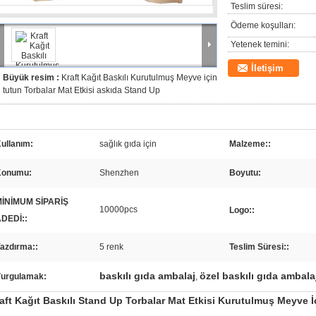
Teslim süresi:
Ödeme koşulları:
Yetenek temini:
İletişim
Büyük resim :
Kraft Kağıt Baskılı Kurutulmuş Meyve için
tutun Torbalar Mat Etkisi askıda Stand Up
ullanım:
sağlık gıda için
Malzeme::
Konumu:
Shenzhen
Boyutu:
İNİMUM SİPARİŞ
10000pcs
Logo::
DEDİ::
azdırma::
5 renk
Teslim Süresi::
baskılı gıda ambalaj
özel baskılı gıda ambala
urgulamak:
,
aft Kağıt Baskılı Stand Up Torbalar Mat Etkisi Kurutulmuş Meyve İ