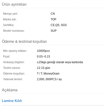
Ürün ayrıntıları
Menşe yeri:
CN
Marka adı:
TOP
Sertifika:
CE,QS, SGS
Model numarası:
SUP
Ödeme & teslimat koşulları
Min sipariş miktarı:
10000pcs
Fiyat:
0.03--0.15
Ambalaj bilgileri:
≤15kgs gereği olarak veya kartonda
Teslim süresi:
12-15 gün
Ödeme koşulları:
T / T, MoneyGram
Yetenek temini:
2,000, 000PCS / ay
Açıklama
Lamine Kılıfı