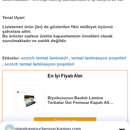
Yasal Uyarı:
Listelenen ürün (ler) de gösterilen fikri mülkiyet üçüncü
şahıslara aittir.
Bu ürünler sadece üretim kapasitemizin örnekleri olarak
sunulmaktadır ve satılık değildir.
scotch termal laminatör
termal laminasyon poşetleri
Etiketler:
,
scotch termal laminasyon poşetleri
,
En İyi Fiyatı Alın
Biyobozunur Baskılı Lamine
Torbalar Üst Fermuar Kapalı Alt
Açık
Devam et
standuppouchespackaging.com