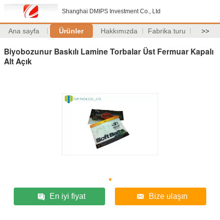
Shanghai DMIPS Investment Co., Ltd
Ana sayfa
Ürünler
Hakkımızda
Fabrika turu
>>
Biyobozunur Baskılı Lamine Torbalar Üst Fermuar Kapalı
Alt Açık
En iyi fiyat
Bize ulaşın