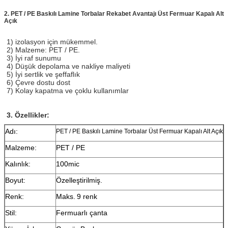
2. PET / PE Baskılı Lamine Torbalar Rekabet Avantajı Üst Fermuar Kapalı Alt
Açık
1) izolasyon için mükemmel.
2) Malzeme: PET / PE.
3) İyi raf sunumu
4) Düşük depolama ve nakliye maliyeti
5) İyi sertlik ve şeffaflık
6) Çevre dostu dost
7) Kolay kapatma ve çoklu kullanımlar
3. Özellikler:
Adı:
PET / PE Baskılı Lamine Torbalar Üst Fermuar Kapalı Alt Açık
Malzeme:
PET / PE
Kalınlık:
100mic
Boyut:
Özelleştirilmiş.
Renk:
Maks.
9 renk
Stil:
Fermuarlı çanta