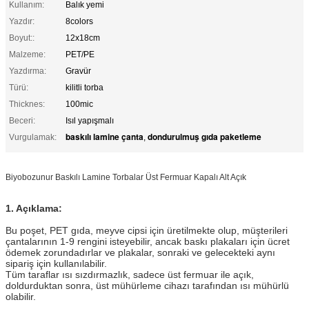
Kullanım:
Balık yemi
Yazdır:
8colors
Boyut::
12x18cm
Malzeme:
PET/PE
Yazdırma:
Gravür
Türü:
kilitli torba
Thicknes:
100mic
Beceri:
Isıl yapışmalı
baskılı lamine çanta
dondurulmuş gıda paketleme
Vurgulamak:
,
Biyobozunur Baskılı Lamine Torbalar Üst Fermuar Kapalı Alt Açık
1. Açıklama:
Bu poşet, PET gıda, meyve cipsi için üretilmekte olup, müşterileri
çantalarının 1-9 rengini isteyebilir, ancak baskı plakaları için ücret
ödemek zorundadırlar ve plakalar, sonraki ve gelecekteki aynı
sipariş için kullanılabilir.
Tüm taraflar ısı sızdırmazlık, sadece üst fermuar ile açık,
doldurduktan sonra, üst mühürleme cihazı tarafından ısı mühürlü
olabilir.