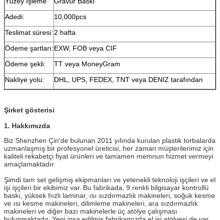
Yüzey İşleme
Gravür Baskı
Adedi:
10,000pcs
Teslimat süresi:
2 hafta
Ödeme şartları:
EXW, FOB veya CIF
Ödeme şekli:
TT veya MoneyGram
Nakliye yolu:
DHL, UPS, FEDEX, TNT veya DENIZ tarafından
Şirket gösterisi
1. Hakkımızda
Biz Shenzhen Çin'de bulunan 2011 yılında kurulan plastik torbalarda
uzmanlaşmış bir profesyonel üreticisi, her zaman müşterilerimiz için
kaliteli rekabetçi fiyat ürünleri ve tamamen memnun hizmet vermeyi
amaçlamaktadır.
Şimdi tam set gelişmiş ekipmanları ve yetenekli teknoloji işçileri ve el
işi işçileri bir ekibimiz var.
Bu fabrikada, 9 renkli bilgisayar kontrollü
baskı, yüksek hızlı laminar, ısı sızdırmazlık makineleri, soğuk kesme
ve ısı kesme makineleri, dilimleme makineleri, ara sızdırmazlık
makineleri ve diğer bazı makinelerle üç atölye çalışması
bulunmaktadır. Yeni inşa edilmiş fabrikamızda el işi atölyesi de var.