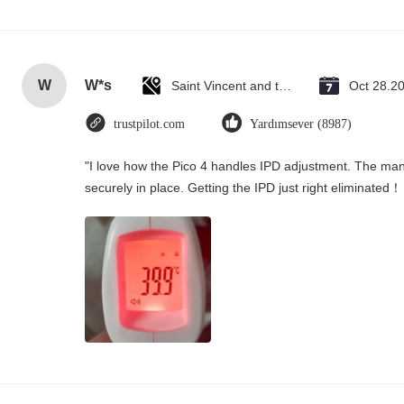
W
W*s
Saint Vincent and the Grenadines
Oct 28.2
trustpilot.com
Yardımsever (8987)
"I love how the Pico 4 handles IPD adjustment. The manua
securely in place. Getting the IPD just right eliminated！