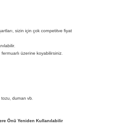
tları, sizin için çok competitve fiyat
ılabilir.
ermuarlı üzerine koyabilirsiniz.
n tozu, duman vb.
ere Önü Yeniden Kullanılabilir