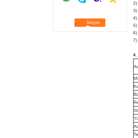
2)
3)
4)
5) 
6)
7)
4.
Ad
M
Ka
Bo
R
Sti
Y
Ad
Te