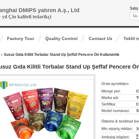
Satış
anghai DMIPS yatırım A.ş., Ltd
 yıl Çin kaliteli tedarikçi
Factory Tour
Quality Control
Contact Us
Teklif i
Susuz Gıda Kilitli Torbalar Stand Up Şeffaf Pencere Ön Kullanımlık
usuz Gıda Kilitli Torbalar Stand Up Şeffaf Pencere Ö
Ürün ayrıntıları:
Menşe yeri:
C
Marka adı:
T
Sertifika:
C
Model numarası:
S
Ödeme & teslimat koş
Min sipariş miktarı:
1
≤
Ambalaj bilgileri: