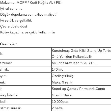
 Malzeme:
MOPP / Kraft Kağıt / AL / PE
.
 İyi raf sunumu
 Düşük depolama ve nakliye maliyeti
İyi sertlik ve şeffaflık
 Çevre dostu dost
 Kolay kapatma ve çoklu kullanımlar
 Özellikler:
Kurutulmuş Gıda Kilitli Stand Up Torb
ı:
Önü Yeniden Kullanılabilir
alzeme:
MOPP / Kraft Kağıt / AL / PE
.
lınlık:
140mic
yut:
Özelleştirilmiş.
enk:
Maks.
9 renk
l:
Stand up Çanta / Fermuarlı Çanta
üzey İşleme
Gravür Baskı
edi:
10,000pcs
slimat süresi:
2 hafta