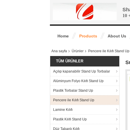
Sh
10 +
Home
Products
About Us
Ana sayfa
Ürünler
Pencere ile Kılıfı Stand Up
TÜM ÜRÜNLER
S
Açılıp kapanabilir Stand Up Torbalar
Alüminyum Folyo Kılıfı Stand Up
Plastik Torbalar Stand Up
Pencere ile Kılıfı Stand Up
Lamine Kılıfı
Plastik Kılıfı Stand Up
Düz Tabanlı Kılıfı