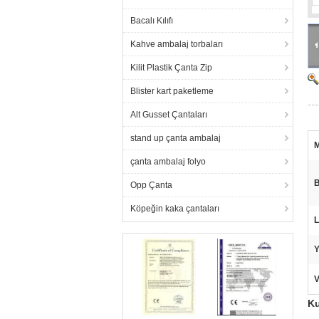
Bacalı Kılıfı
Kahve ambalaj torbaları
Kilit Plastik Çanta Zip
Blister kart paketleme
Alt Gusset Çantaları
stand up çanta ambalaj
M
çanta ambalaj folyo
B
Opp Çanta
Köpeğin kaka çantaları
L
Y
V
Ku