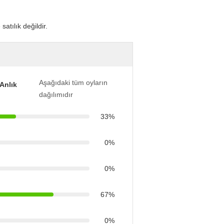
atılık değildir.
Aşağıdaki tüm oyların
Anlık
dağılımıdır
33%
0%
0%
67%
0%