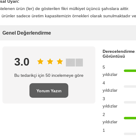
sal Uyarı:
stelenen ürün (ler) de gösterilen fikri mülkiyet üçüncü şahıslara aittir.
 ürünler sadece üretim kapasitemizin örnekleri olarak sunulmaktadır ve s
Genel Değerlendirme
Derecelendirme 
Görüntüsü
3.0
5
yıldızlar
Bu tedarikçi için 50 incelemeye göre
4
yıldızlar
Yorum Yazın
3
yıldızlar
2
yıldızlar
1