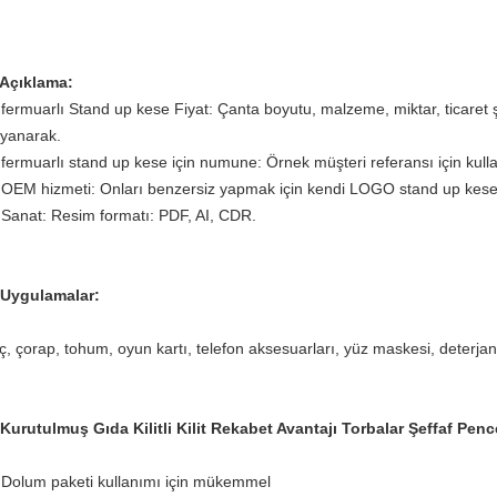
 Açıklama:
 fermuarlı Stand up kese Fiyat: Çanta boyutu, malzeme, miktar, ticaret şar
yanarak.
 fermuarlı stand up kese için numune: Örnek müşteri referansı için kullan
 OEM hizmeti: Onları benzersiz yapmak için kendi LOGO stand up kese f
 Sanat: Resim formatı: PDF, AI, CDR.
 Uygulamalar:
aç, çorap, tohum, oyun kartı, telefon aksesuarları, yüz maskesi, deterja
Kurutulmuş Gıda Kilitli Kilit
Rekabet Avantajı
Torbalar Şeffaf Penc
 Dolum paketi kullanımı için mükemmel