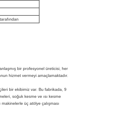
arafından
laşmış bir profesyonel üreticisi, her
memnun hizmet vermeyi amaçlamaktadır.
ileri bir ekibimiz var.
Bu fabrikada, 9
akineleri, soğuk kesme ve ısı kesme
ı makinelerle üç atölye çalışması