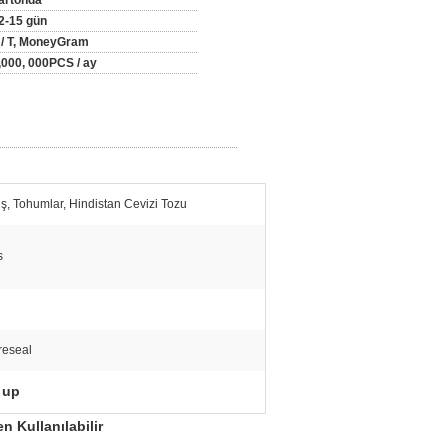
artonda
2-15 gün
 / T, MoneyGram
,000, 000PCS / ay
, Tohumlar, Hindistan Cevizi Tozu
s
reseal
 up
n Kullanılabilir