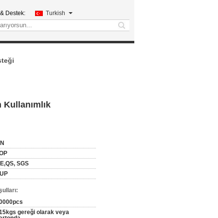
 & Destek:
Turkish
search
steği
n Kullanımlık
N
OP
E,QS, SGS
UP
ulları:
0000pcs
15kgs gereği olarak veya