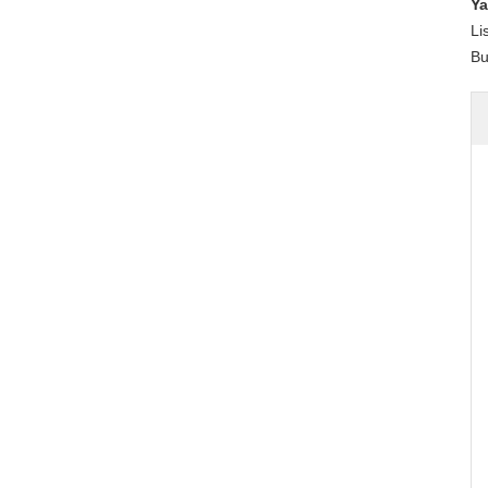
Ya
Li
Bu