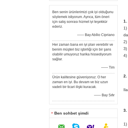
Ben senin ürünlerimizi çok iyi olduğunu
söylemek istiyorum. Ayrıca, tüm öneri
1.
için satış sonrası hizmet iyi teşekkür
ederiz.
1)
da
—— Bay Abílio Cipriano
2)
Her zaman bana en iyi plan verebilir ve
3)
benim müşteri biz işbirliği için bir şans
olabilir umuyoruz harika hissediyorum
4)
sağlar.
—— Tim
2.
Ürün kalitesine güveniyoruz. O her
zaman en iyi. Bu devam ve biz uzun
vadeli bir ticari ilişki kuracak.
Il
—— Bay Sıfır
3.
Ben sohbet şimdi
1)