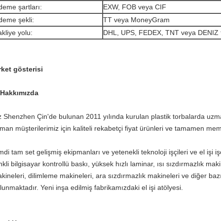
eme şartları:
EXW, FOB veya CIF
eme şekli:
TT veya MoneyGram
kliye yolu:
DHL, UPS, FEDEX, TNT veya DENIZ t
rket gösterisi
 Hakkımızda
z Shenzhen Çin'de bulunan 2011 yılında kurulan plastik torbalarda uzman
man müşterilerimiz için kaliteli rekabetçi fiyat ürünleri ve tamamen 
mdi tam set gelişmiş ekipmanları ve yetenekli teknoloji işçileri ve el işi işç
nkli bilgisayar kontrollü baskı, yüksek hızlı laminar, ısı sızdırmazlık m
kineleri, dilimleme makineleri, ara sızdırmazlık makineleri ve diğer baz
lunmaktadır. Yeni inşa edilmiş fabrikamızdaki el işi atölyesi.