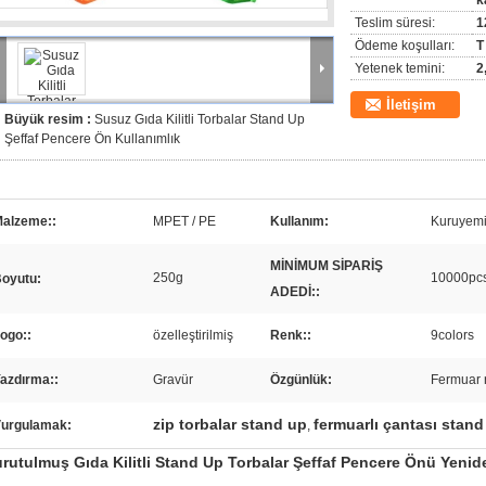
k
Teslim süresi:
1
Ödeme koşulları:
T
Yetenek temini:
2
İletişim
Büyük resim :
Susuz Gıda Kilitli Torbalar Stand Up
Şeffaf Pencere Ön Kullanımlık
alzeme::
MPET / PE
Kullanım:
Kuruyemiş
MİNİMUM SİPARİŞ
250g
10000pc
oyutu:
ADEDİ::
ogo::
özelleştirilmiş
Renk::
9colors
azdırma::
Gravür
Özgünlük:
Fermuar 
zip torbalar stand up
fermuarlı çantası stand
urgulamak:
,
rutulmuş Gıda Kilitli Stand Up Torbalar Şeffaf Pencere Önü Yenide