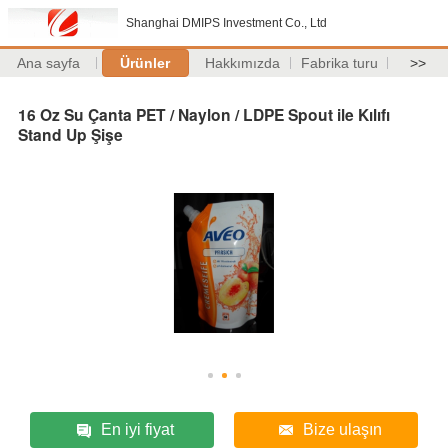
Shanghai DMIPS Investment Co., Ltd
Ana sayfa
Ürünler
Hakkımızda
Fabrika turu
>>
16 Oz Su Çanta PET / Naylon / LDPE Spout ile Kılıfı
Stand Up Şişe
En iyi fiyat
Bize ulaşın