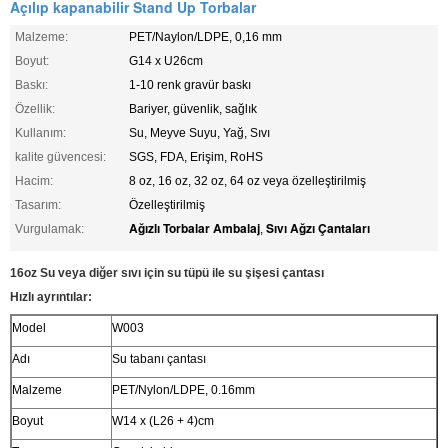
Açılıp kapanabilir Stand Up Torbalar
Malzeme:
PET/Naylon/LDPE, 0,16 mm
Boyut:
G14 x U26cm
Baskı:
1-10 renk gravür baskı
Özellik:
Bariyer, güvenlik, sağlık
Kullanım:
Su, Meyve Suyu, Yağ, Sıvı
kalite güvencesi:
SGS, FDA, Erişim, RoHS
Hacim:
8 oz, 16 oz, 32 oz, 64 oz veya özelleştirilmiş
Tasarım:
Özelleştirilmiş
Ağızlı Torbalar Ambalaj
Sıvı Ağzı Çantaları
Vurgulamak:
,
16oz Su veya diğer sıvı için su tüpü ile su şişesi çantası
Hızlı ayrıntılar:
Model
W003
Adı
Su tabanı çantası
Malzeme
PET/Nylon/LDPE, 0.16mm
Boyut
W14 x (L26 + 4)cm