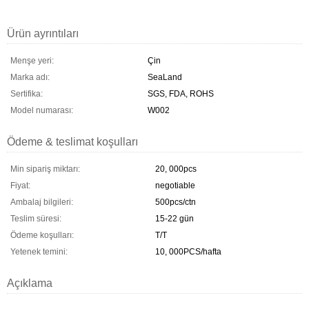
Ürün ayrıntıları
Menşe yeri:
Çin
Marka adı:
SeaLand
Sertifika:
SGS, FDA, ROHS
Model numarası:
W002
Ödeme & teslimat koşulları
Min sipariş miktarı:
20, 000pcs
Fiyat:
negotiable
Ambalaj bilgileri:
500pcs/ctn
Teslim süresi:
15-22 gün
Ödeme koşulları:
T/T
Yetenek temini:
10, 000PCS/hafta
Açıklama