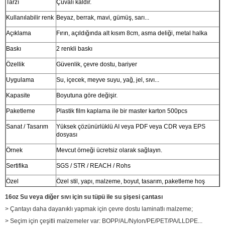
Tarzı
Çuvalı kaldır.
Kullanılabilir renk
Beyaz, berrak, mavi, gümüş, sarı...
Açıklama
Fırın, açıldığında alt kısım 8cm, asma deliği, metal halka
Baskı
2 renkli baskı
Özellik
Güvenlik, çevre dostu, bariyer
Uygulama
Su, içecek, meyve suyu, yağ, jel, sıvı...
Kapasite
Boyutuna göre değişir.
Paketleme
Plastik film kaplama ile bir master karton 500pcs
Sanat / Tasarım
Yüksek çözünürlüklü AI veya PDF veya CDR veya EPS
dosyası
Örnek
Mevcut örneği ücretsiz olarak sağlayın.
Sertifika
SGS / STR / REACH / Rohs
Özel
Özel stil, yapı, malzeme, boyut, tasarım, paketleme hoş
geldiniz.
16oz Su veya diğer sıvı için su tüpü ile su şişesi çantası
> Çantayı daha dayanıklı yapmak için çevre dostu laminatlı malzeme;
> Seçim için çeşitli malzemeler var: BOPP/AL/Nylon/PE/PET/PA/LLDPE...