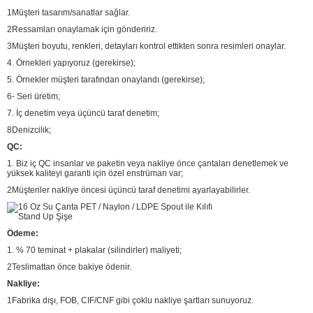
1Müşteri tasarım/sanatlar sağlar.
2Ressamları onaylamak için göndeririz.
3Müşteri boyutu, renkleri, detayları kontrol ettikten sonra resimleri onaylar.
4. Örnekleri yapıyoruz (gerekirse);
5. Örnekler müşteri tarafından onaylandı (gerekirse);
6- Seri üretim;
7. İç denetim veya üçüncü taraf denetim;
8Denizcilik;
QC:
1. Biz iç QC insanlar ve paketin veya nakliye önce çantaları denetlemek ve
yüksek kaliteyi garanti için özel enstrüman var;
2Müşteriler nakliye öncesi üçüncü taraf denetimi ayarlayabilirler.
Ödeme:
1. % 70 teminat + plakalar (silindirler) maliyeti;
2Teslimattan önce bakiye ödenir.
Nakliye:
1Fabrika dışı, FOB, CIF/CNF gibi çoklu nakliye şartları sunuyoruz.