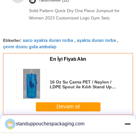
Yardımsever (12)
Solid Pattern Quick Dry One Piece Jumpsuit for
Women 2023 Customized Logo Gym Sets
saco ayakta duran torba
ayakta duran torba
Etiketler:
,
,
çevre dostu gıda ambalajı
En İyi Fiyatı Alın
16 Oz Su Çanta PET / Naylon /
LDPE Spout ile Kılıfı Stand Up
Şişe
Devam et
Açılıp kapanabilir Stand Up Torbalar
Daha
standuppouchespackaging.com