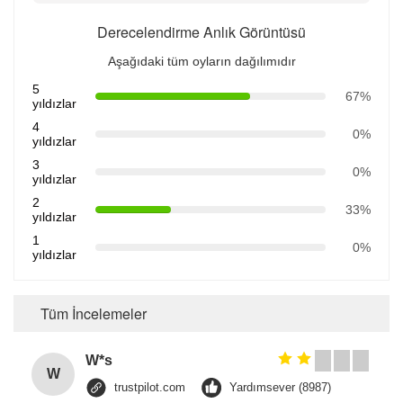
Derecelendirme Anlık Görüntüsü
Aşağıdaki tüm oyların dağılımıdır
5
67%
yıldızlar
4
0%
yıldızlar
3
0%
yıldızlar
2
33%
yıldızlar
1
0%
yıldızlar
Tüm İncelemeler
W*s
W
trustpilot.com
Yardımsever (8987)