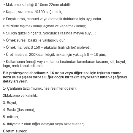
> Malzeme kalınlığı 0.10mm 22mm olabilir
> Kapalı, sızdırmaz, %100 sağlamlık;
> Fırçalı torba, manuel veya otomatik doldurma için uygundur.
> Yüzükle taşımak kolay, açmak ve kapatmak kolay;
> Su için güzel bir çanta, yolculuk sırasında meyve suyu...;
> Örnek süresi: baskı ile yaklaşık 8 gün
> Örnek maliyeti: $ 150 + plakalar ((silindirler) maliyeti;
> Üretim süresi: 200K'dan küçük miktar için yaklaşık 8 ∼ 18 gün;
> Kullanıcının örneği veya kullanıcı tarafından tanımlanan tasarım, stil, boyut,
logo, renk kabul edilebilir.
Biz profesyonel fabrikamız.
16 oz su veya diğer sıvı için fışkıran emme
nozu ile su şişesi torbası.
Eğer doğru bir teklif istiyorsanız lütfen aşağıdaki
detayları verin.
1- Çantanın tarzı (mümkünse resimler göster);
2Malzeme ve kalınlık;
3. Boyut;
4. Baskı ((tasarıma);
5- miktarı;
6- İhtiyacınız olan diğer detaylar veya aksesuarlar;
Üretim süreci: