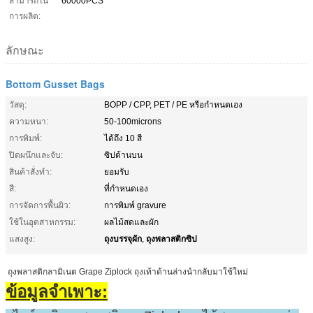
สามารถใน
60000PCS
การผลิต:
ลักษณะ
Bottom Gusset Bags
วัสดุ:
BOPP / CPP, PET / PE หรือกำหนดเอง
ความหนา:
50-100microns
การพิมพ์:
ได้ถึง 10 สี
ปิดผนึกและจับ:
ซิปด้านบน
สินค้าสั่งทำ:
ยอมรับ
สี:
ที่กำหนดเอง
การจัดการพื้นผิว:
การพิมพ์ gravure
ใช้ในอุตสาหกรรม:
ผลไม้สดและผัก
ถุงบรรจุผัก
ถุงพลาสติกซิป
แสงสูง:
,
ถุงพลาสติกลามิเนต Grape Ziplock ถุงเท้าด้านล่างนำกลับมาใช้ใหม่
ข้อมูลจำเพาะ: