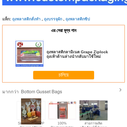
ถุงพลาสติกสั่งทำ
ถุงบรรจุผัก
ถุงพลาสติกซิป
แท็ก:
,
,
এর সেরা মূল্য পান
ถุงพลาสติกลามิเนต Grape Ziplock
ถุงเท้าด้านล่างนำกลับมาใช้ใหม่
চালিয়ে
Bottom Gusset Bags
มากกว่า
สายการผลิต
ถุงผ้าป้องกัน
กระเป๋าเป้าเสื้อ
ถุงพลาสติกลามิเนต