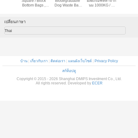
ผลิตภัณฑ์ที่ทำจาก
ไฟฟ้าสถิตป้องกัน
กางเกงก้นแบน,
Grape Ziplock
นม 1000KG / H
ไฟฟ้าสถิตย์ถุงผ้า
Quad Seal Block
ถุงเท้าด้านล่างนำ
สำหรับบรรจุภัณฑ์
โพลีโพรพิลีนสำหรับ
กระเป๋าก้นมีหน้า
กลับมาใช้ใหม่
แบบ Turn Key
อุตสาหกรรม
ต่างที่ชัดเจนสำหรับ
กาแฟ
เปลี่ยนภาษา
Thai
บ้าน
|
เกี่ยวกับเรา
|
ติดต่อเรา
|
แผนผังเว็บไซต์
|
Privacy Policy
สก์ท็อปดู
Copyright © 2015 - 2026 Shanghai DMIPS Investment Co., Ltd.
All rights reserved. Developed by
ECER