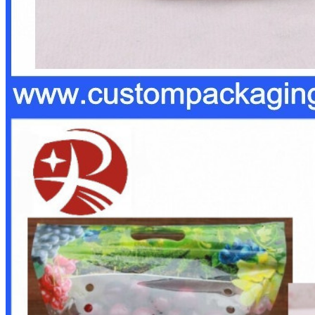
ฝากข้อความ
เราจะโทรกลับหาคุณเร็ว ๆ น