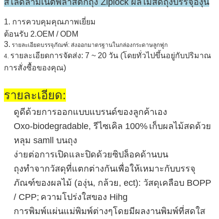
สไลด์ลามิเนตพลาสติกถุง Ziplock ผลไม้สดถุงบรรจุองุ่น
1. การควบคุมคุณภาพเยี่ยม
ต้อนรับ 2.OEM / ODM
3.
รายละเอียดบรรจุภัณฑ์: ส่งออกมาตรฐานในกล่องกระดาษลูกฟูก
รายละเอียดการจัดส่ง: 7 ~ 20 วัน (โดยทั่วไปขึ้นอยู่กับปริมาณ
4.
การสั่งซื้อของคุณ)
รายละเอียด:
ดูดีด้วยการออกแบบแบรนด์ของลูกค้าเอง
Oxo-biodegradable, รีไซเคิล 100%
เก็บผลไม้สดด้วย
หลุม samll บนถุง
ง่ายต่อการเปิดและปิดด้วยซิปล็อคด้านบน
ถุงทำจากวัสดุที่แตกต่างกันเพื่อให้เหมาะกับบรรจุ
ภัณฑ์ของผลไม้ (องุ่น, กล้วย, ect): วัสดุเคลือบ BOPP
/ CPP;
ความโปร่งใสของ Hihg
การพิมพ์แผ่นแม่พิมพ์ต่างๆโดยมีผลงานพิมพ์ที่สดใส