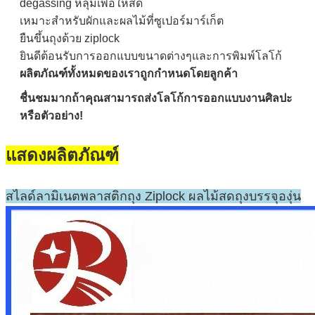
degassing หลุมเพื่อให้สด
เหมาะสำหรับผักและผลไม้ที่ซูเปอร์มาร์เก็ต
ยืนขึ้นถุงด้วย ziplock
ยินดีต้อนรับการออกแบบขนาดต่างๆและการพิมพ์โลโก้
ผลิตภัณฑ์ทั้งหมดของเราถูกกำหนดโดยลูกค้า
ชื่นชมมากถ้าคุณสามารถส่งโลโก้การออกแบบงานศิลปะ
หรือตัวอย่าง!
แสดงผลิตภัณฑ์
สไลด์ลามิเนตพลาสติกถุง Ziplock ผลไม้สดถุงบรรจุองุ่น