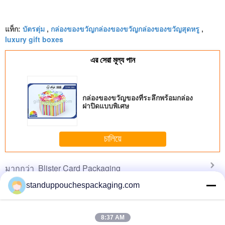
sessions. Highly recommend taking the time to set
it up properly!""The Pico 4's visual clarity is
บัตรตุ่ม
กล่องของขวัญกล่องของขวัญกล่องของขวัญสุดหรู
fantastic once you dial in the IPD correctly. The
แท็ก:
,
,
luxury gift boxes
manual adjustment is smooth, and finding that
sweet spot makes all the difference. No more eye
এর সেরা মূল্য পান
strain during long sessions. Highly recommend
taking the time to set it up properly!""The Pico 4's
visual clarity is fantastic once you dial in the IPD
กล่องของขวัญของที่ระลึกพร้อมกล่อง
correctly. The manual adjustment is smooth, and
ฝาปิดแบบพิเศษ
finding that sweet spot makes all the difference.
No more eye strain during long sessions. Highly
recommend taking the time to set it up
চালিয়ে
properly!""The Pico 4's visual clarity is fantastic
once you dial in the IPD correctly. The manual
Blister Card Packaging
มากกว่า
adjustment is smooth, and finding that sweet spot
makes all the difference. No more eye strain
standuppouchespackaging.com
during long sessions. Highly r
8:37 AM
ustom
Blister Card
Standard Blister
Standard Hanging
Foldable