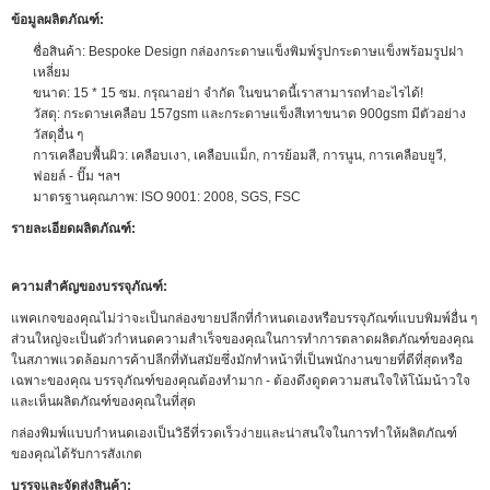
ข้อมูลผลิตภัณฑ์:
ชื่อสินค้า: Bespoke Design กล่องกระดาษแข็งพิมพ์รูปกระดาษแข็งพร้อมรูปฝา
เหลี่ยม
ขนาด: 15 * 15 ซม. กรุณาอย่า จำกัด ในขนาดนี้เราสามารถทำอะไรได้!
วัสดุ: กระดาษเคลือบ 157gsm และกระดาษแข็งสีเทาขนาด 900gsm มีตัวอย่าง
วัสดุอื่น ๆ
การเคลือบพื้นผิว: เคลือบเงา, เคลือบแม็ก, การย้อมสี, การนูน, การเคลือบยูวี,
ฟอยล์ - ปั๊ม ฯลฯ
มาตรฐานคุณภาพ: ISO 9001: 2008, SGS, FSC
รายละเอียดผลิตภัณฑ์:
ความสำคัญของบรรจุภัณฑ์:
แพคเกจของคุณไม่ว่าจะเป็นกล่องขายปลีกที่กำหนดเองหรือบรรจุภัณฑ์แบบพิมพ์อื่น ๆ
ส่วนใหญ่จะเป็นตัวกำหนดความสำเร็จของคุณในการทำการตลาดผลิตภัณฑ์ของคุณ
ในสภาพแวดล้อมการค้าปลีกที่ทันสมัยซึ่งมักทำหน้าที่เป็นพนักงานขายที่ดีที่สุดหรือ
เฉพาะของคุณ บรรจุภัณฑ์ของคุณต้องทำมาก - ต้องดึงดูดความสนใจให้โน้มน้าวใจ
และเห็นผลิตภัณฑ์ของคุณในที่สุด
กล่องพิมพ์แบบกำหนดเองเป็นวิธีที่รวดเร็วง่ายและน่าสนใจในการทำให้ผลิตภัณฑ์
ของคุณได้รับการสังเกต
บรรจุและจัดส่งสินค้า: