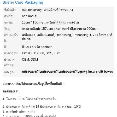
Blister Card Packaging
ชื่อสินค้า:
กล่องกระดาษรูปหกเหลี่ยมที่กำหนดเอง
ท่าเรือ:
กวางเจา จีน
ขนาด:
15cm * 15cm ขนาดใดก็ได้ที่สามารถใช้ได้
วัสดุ:
กระดาษศิลปะ 157gsm, กระดาษแข็งสีเทาขนาด 900gsm
ลักษณะพื้น
เคลือบเงา, เคลือบแมตต์, Debossing, Embossing, UV เคลือบฟอยล์
ปั๊ม ฯลฯ
ผิว:
สี:
สี CMYK หรือ pantone
มาตรฐาน:
ISO 9001: 2008, SGS, FSC
ประเภท
OEM, ODM
บริการ:
กล่องของขวัญกล่องของขวัญกล่องของขวัญสุดหรู
luxury gift boxes
แสงสูง:
,
ออกแบบกล่องใส่กระดาษแข็งรูปสี่เหลี่ยมผืนผ้า
ข้อดีของเรา:
1. โรงงาน 100% ในกว่างโจวประเทศจีน
2. ประสบการณ์การพิมพ์ 14 ปีประสบการณ์การส่งออก 10 ปี
3. การรับประกันราคาต่ำ
4. ราคาโรงงาน 100% ราคาที่แข่งขันได้