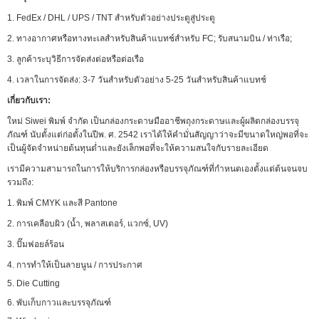
1. FedEx / DHL / UPS / TNT สำหรับตัวอย่างประตูสู่ประตู
2. ทางอากาศหรือทางทะเลสำหรับสินค้าแบทช์สำหรับ FC; รับสนามบิน / ท่าเรือ;
3. ลูกค้าระบุวิธีการจัดส่งต่อหรือต่อเรือ
4. เวลาในการจัดส่ง: 3-7 วันสำหรับตัวอย่าง 5-25 วันสำหรับสินค้าแบทช์
เกี่ยวกับเรา:
ใหม่ Siwei พิมพ์ จำกัด เป็นกล่องกระดาษมืออาชีพถุงกระดาษและผู้ผลิตกล่องบรรจุ
ภัณฑ์ นับตั้งแต่ก่อตั้งในปีพ. ศ. 2542 เราได้ให้คำมั่นสัญญาว่าจะมีขนาดใหญ่พอที่จะ
เป็นผู้จัดจำหน่ายต้นทุนต่ำและยังเล็กพอที่จะให้ความสนใจกับรายละเอียด
เรามีความสามารถในการให้บริการกล่องหรือบรรจุภัณฑ์ที่กำหนดเองตั้งแต่ต้นจนจบ
รวมถึง:
1. พิมพ์ CMYK และสี Pantone
2. การเคลือบผิว (น้ำ, พลาสเตอร์, แวกซ์, UV)
3. ปั๊มฟอยล์ร้อน
4. การทำให้เป็นลายนูน / การประกาศ
5. Die Cutting
6. พับเก็บกาวและบรรจุภัณฑ์