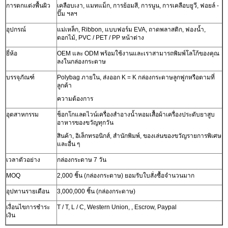
การตกแต่งพื้นผิว
เคลือบเงา, แมทแม็ก, การย้อมสี, การนูน, การเคลือบยูวี, ฟอยล์ -
ปั๊ม ฯลฯ
อุปกรณ์
แม่เหล็ก, Ribbon, แบบฟอร์ม EVA, ถาดพลาสติก, ฟองน้ำ,
ดอกไม้, PVC / PET / PP หน้าต่าง
ยี่ห้อ
OEM และ ODM พร้อมใช้งานและเราสามารถพิมพ์โลโก้ของคุณ
ลงในกล่องกระดาษ
บรรจุภัณฑ์
Polybag ภายใน, ส่งออก K = K กล่องกระดาษลูกฟูกหรือตามที่
ลูกค้า
ความต้องการ
อุตสาหกรรม
ช็อกโกแลตไวน์เครื่องสำอางน้ำหอมเสื้อผ้าเครื่องประดับยาสูบ
อาหารของขวัญทุกวัน
สินค้า, อิเล็กทรอนิกส์, สำนักพิมพ์, ของเล่นของขวัญรายการพิเศษ
และอื่น ๆ
เวลาตัวอย่าง
กล่องกระดาษ 7 วัน
MOQ
2,000 ชิ้น (กล่องกระดาษ) ยอมรับใบสั่งซื้อจำนวนมาก
อุปทานรายเดือน
3,000,000 ชิ้น (กล่องกระดาษ)
เงื่อนไขการชำระ
T / T, L / C, Western Union, , Escrow, Paypal
เงิน