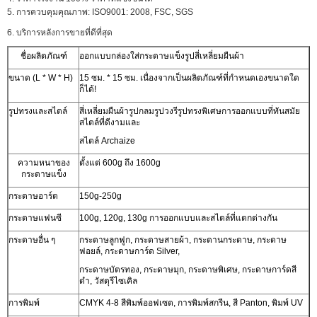
5. การควบคุมคุณภาพ: ISO9001: 2008, FSC, SGS
6. บริการหลังการขายที่ดีที่สุด
ชื่อผลิตภัณฑ์
ออกแบบกล่องใส่กระดาษแข็งรูปสี่เหลี่ยมผืนผ้า
ขนาด (L * W * H)
15 ซม. * 15 ซม. เนื่องจากเป็นผลิตภัณฑ์ที่กำหนดเองขนาดใด
ก็ได้!
รูปทรงและสไตล์
สี่เหลี่ยมผืนผ้ารูปกลมรูปวงรีรูปทรงพิเศษการออกแบบที่ทันสมัย
สไตล์ที่ดีงามและ
สไตล์ Archaize
ความหนาของ
ตั้งแต่ 600g ถึง 1600g
กระดาษแข็ง
กระดาษอาร์ต
150g-250g
กระดาษแฟนซี
100g, 120g, 130g การออกแบบและสไตล์ที่แตกต่างกัน
กระดาษอื่น ๆ
กระดาษลูกฟูก, กระดาษสายผ้า, กระดานกระดาษ, กระดาษ
ฟอยล์, กระดาษการ์ด Silver,
กระดาษบัตรทอง, กระดาษมุก, กระดาษพิเศษ, กระดาษการ์ดสี
ดำ, วัสดุรีไซเคิล
การพิมพ์
CMYK 4-8 สีพิมพ์ออฟเซต, การพิมพ์สกรีน, สี Panton, พิมพ์ UV