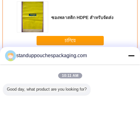
ซองพลาสติก HDPE สำหรับจัดส่ง
চালিয়ে
standuppouchespackaging.com
Zip Lock Plastic Bags
มากกว่า
10:11 AM
Good day, what product are you looking for?
ลาสติกกาว
กางเกงในความ
Side Gusset
บรรจุภัณฑ์ถุง
Custom 
งพร้อมหัว
ร้อนพิมพ์ถุง
Stand Up Coffee
พลาสติกโปรโมชั่
Value Pa
ร์ดแวร์ /
พลาสติกกาวตนเอง
Plastic Packaging
นพร้อมตรากาวในสี
Stand
cloth
พร้อมไม้แขวน
Bags Zip Lock
แดงสีน้ำเงินสีเขียว
Reclos
Heat Sealed
Plastic Ba
Not
เปลี่ยนภาษา
Thai