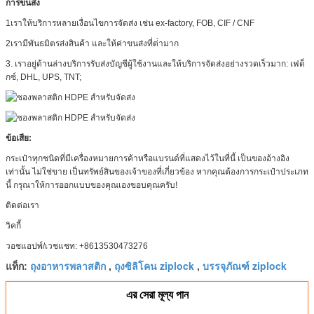
การขนส่ง
1เราให้บริการหลายเงื่อนไขการจัดส่ง เช่น ex-factory, FOB, CIF / CNF
2เรามีพันธมิตรส่งสินค้า และให้ค่าขนส่งที่ต่ํามาก
3. เราอยู่ด้านล่างบริการรับส่งบัญชีผู้ใช้งานและให้บริการจัดส่งอย่างรวดเร็วมาก: เฟด็
กซ์, DHL, UPS, TNT;
ข้อเสีย:
กระเป๋าทุกชนิดที่มีเครื่องหมายการค้าหรือแบรนด์ที่แสดงไว้ในที่นี้ เป็นของอ้างอิง
เท่านั้น ไม่ใช่ขาย เป็นทรัพย์สินของเจ้าของที่เกี่ยวข้อง หากคุณต้องการกระเป๋าประเภท
นี้ กรุณาให้การออกแบบของคุณเองขอบคุณครับ!
ติดต่อเรา
วิคกี้
วอชแอปพ์/เวชแชท: +8613530473276
ถุงอาหารพลาสติก
ถุงซิลิโคน ziplock
บรรจุภัณฑ์ ziplock
แท็ก:
,
,
এর সেরা মূল্য পান