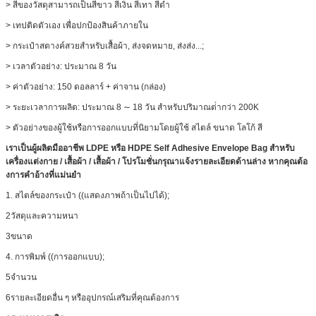
> สีของวัสดุสามารถเป็นสีขาว สีเงิน สีเทา สีดํา
> เทปติดตัวเอง เพื่อปกป้องสินค้าภายใน
> กระเป๋าสตางค์สวยสําหรับเสื้อผ้า, ส่งจดหมาย, ส่งส่ง...;
> เวลาตัวอย่าง: ประมาณ 8 วัน
> ค่าตัวอย่าง: 150 ดอลลาร์ + ค่าจาน (กล่อง)
> ระยะเวลาการผลิต: ประมาณ 8 ∼ 18 วัน สําหรับปริมาณต่ํากว่า 200K
> ตัวอย่างของผู้ใช้หรือการออกแบบที่นิยามโดยผู้ใช้ สไตล์ ขนาด โลโก้ สี
เราเป็นผู้ผลิตมืออาชีพ
LDPE หรือ HDPE Self Adhesive Envelope Bag สําหรับ
เครื่องแต่งกาย / เสื้อผ้า / เสื้อผ้า / โปรโมชั่น
กรุณาแจ้งรายละเอียดด้านล่าง หากคุณต้อ
งการคําอ้างที่แม่นยํา
1. สไตล์ของกระเป๋า ((แสดงภาพถ้าเป็นไปได้);
2วัสดุและความหนา
3ขนาด
4. การพิมพ์ ((การออกแบบ);
5จํานวน
6รายละเอียดอื่น ๆ หรืออุปกรณ์เสริมที่คุณต้องการ