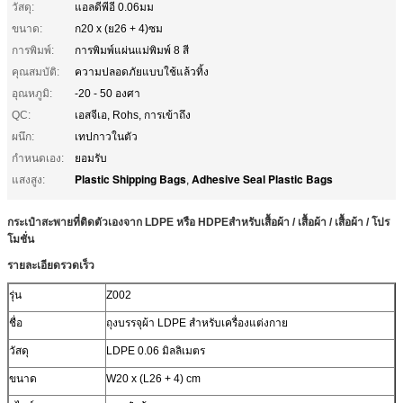
วัสดุ:
แอลดีพีอี 0.06มม
ขนาด:
ก20 x (ย26 + 4)ซม
การพิมพ์:
การพิมพ์แผ่นแม่พิมพ์ 8 สี
คุณสมบัติ:
ความปลอดภัยแบบใช้แล้วทิ้ง
อุณหภูมิ:
-20 - 50 องศา
QC:
เอสจีเอ, Rohs, การเข้าถึง
ผนึก:
เทปกาวในตัว
กำหนดเอง:
ยอมรับ
Plastic Shipping Bags
Adhesive Seal Plastic Bags
แสงสูง:
,
กระเป๋าสะพายที่ติดตัวเองจาก LDPE หรือ HDPE
สําหรับเสื้อผ้า / เสื้อผ้า / เสื้อผ้า / โปร
โมชั่น
รายละเอียดรวดเร็ว
รุ่น
Z002
ชื่อ
ถุงบรรจุผ้า LDPE สําหรับเครื่องแต่งกาย
วัสดุ
LDPE 0.06 มิลลิเมตร
ขนาด
W20 x (L26 + 4) cm