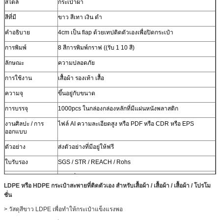
สไตล์
กระเป๋าผ้า
สีที่มี
ขาว สีเทา เงิน ดํา
คําอธิบาย
4cm เป็น flap ด้วยเทปติดตัวเองเพื่อปิดกระเป๋า
การพิมพ์
8 สีการพิมพ์กราฟ ((รับ 1 10 สี)
ลักษณะ
ความปลอดภัย
การใช้งาน
เสื้อผ้า รองเท้า เสื้อ
ความจุ
ขึ้นอยู่กับขนาด
การบรรจุ
1000pcs ในกล่องกล่องหลักที่มีแผ่นหนังพลาสติก
งานศิลปะ / การ
ไฟล์ AI ความละเอียดสูง หรือ PDF หรือ CDR หรือ EPS
ออกแบบ
ตัวอย่าง
ส่งตัวอย่างที่มีอยู่ให้ฟรี
ใบรับรอง
SGS / STR / REACH / Rohs
ปรับแต่ง
สไตล์ที่กําหนดเอง โครงสร้าง วัสดุ ขนาด การออกแบบ การ
บรรจุของยินดี
LDPE หรือ HDPE กระเป๋าสะพายที่ติดตัวเอง สําหรับเสื้อผ้า / เสื้อผ้า / เสื้อผ้า / โปรโม
ชั่น
> วัสดุสีขาว LDPE เพื่อทําให้กระเป๋าแข็งแรงพอ