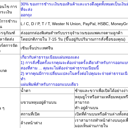
30% ของการชำระเงินของสินค้าและแรงดึงดูดทั้งหมดเป็นเงินมัด
ื่อนไข
การ
ที่จะส่ง
ระเงิน
ออกถุง
ธีการชำระ
L / C, D / P, T / T, Wester N Union, PayPal, HSBC, MoneyGra
ิน
รจุภัณฑ์
ส่งออกกล่องพิเศษสำหรับบรรจุจำนวนของแพคเกจตามลูกค้า
ลาจัดส่ง
โดยปกติภายใน 7-15 วัน (ขึ้นอยู่กับปริมาณการสั่งซื้อของคุณ)
ร์ตการจัด
เซินเจิ้นประเทศจีน
ง
เกี่ยวกับค่าธรรมเนียมแผ่นทองแดง
1) การสั่งซื้อครั้งแรกคุณจะต้องจ่ายครั้งเดียวสำหรับการออกแบบเมื
สองที่สาม ... คุณจะไม่ต้องจ่ายค่าธรรมเนียมนี้
งเกต
2) หากคุณมีการเปลี่ยนแปลงในครั้งต่อไปคุณจะจ่ายค่าธรรมเนียม
ทำ
แผ่นพิมพ์สำหรับการออกแบบเดียว
น้ำตา
ซ้ายและขวาเพื่อเปิดได้อย่างง่
หลุมยูโรหรือสามเหลี่ยมหลุมหรือ
แขวนหลุมอยู่ด้านบน
สามารถ
ทำ
อยู่ด้านบน
่น ๆ
สถานที่เปิด
เปิดที่ด้านบนหรือด้านล่างทั้ง
เราสามารถทำหน้าต่างบนถุงเพื่
ล้างหน้าต่าง
มองเห็นผ่านภายใน