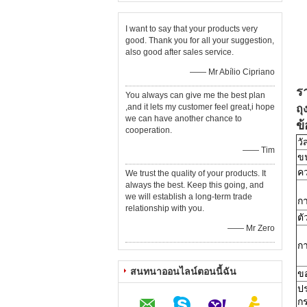
I want to say that your products very
good. Thank you for all your suggestion,
also good after sales service.
—— Mr Abílio Cipriano
ร
You always can give me the best plan
,and it lets my customer feel great,i hope
ถุ
we can have another chance to
ข
cooperation.
วั
—— Tim
ข
ค
We trust the quality of your products. It
always the best. Keep this going, and
we will establish a long-term trade
กา
relationship with you.
ตั
—— Mr Zero
กา
สนทนาออนไลน์ตอนนี้ฉัน
ข
ป
กร