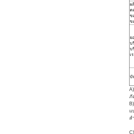
ผล
ต
ขอ
ข
ยอ
บ
บร
เร
บั
A)
ภั
B)
แบ
สำ
C)