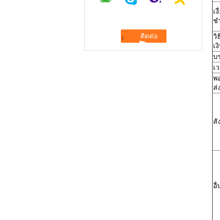
เง
ชำ
วิ
เง
บร
เว
พอ
ส่
สั
อื