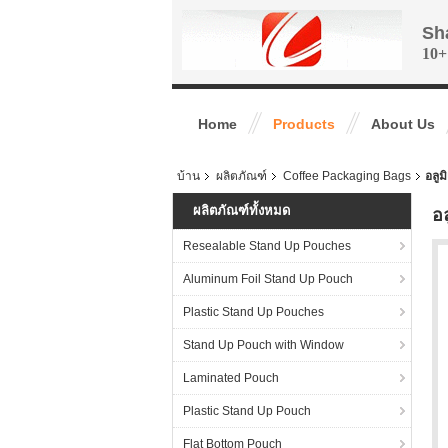
Sh
10+
Home
Products
About Us
บ้าน
ผลิตภัณฑ์
Coffee Packaging Bags
อลูม
ผลิตภัณฑ์ทั้งหมด
อ
Resealable Stand Up Pouches
Aluminum Foil Stand Up Pouch
Plastic Stand Up Pouches
Stand Up Pouch with Window
Laminated Pouch
Plastic Stand Up Pouch
Flat Bottom Pouch