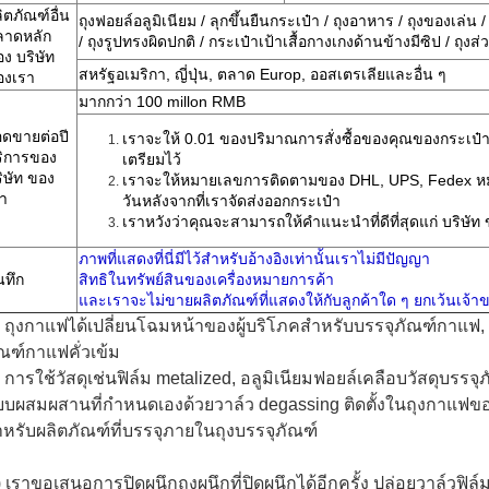
ิตภัณฑ์อื่น
ถุงฟอยล์อลูมิเนียม / ลุกขึ้นยืนกระเป๋า / ถุงอาหาร / ถุงของเล่น /
ลาดหลัก
/ ถุงรูปทรงผิดปกติ / กระเป๋าเป้าเสื้อกางเกงด้านข้างมีซิป / ถุงส่
ง บริษัท
สหรัฐอเมริกา, ญี่ปุ่น, ตลาด Europ, ออสเตรเลียและอื่น ๆ
องเรา
มากกว่า 100 millon RMB
ดขายต่อปี
เราจะให้ 0.01 ของปริมาณการสั่งซื้อของคุณของกระเป๋าได
ริการของ
เตรียมไว้
ิษัท ของ
เราจะให้หมายเลขการติดตามของ DHL, UPS, Fedex 
า
วันหลังจากที่เราจัดส่งออกกระเป๋า
เราหวังว่าคุณจะสามารถให้คำแนะนำที่ดีที่สุดแก่ บริษัท
ภาพที่แสดงที่นี่มีไว้สำหรับอ้างอิงเท่านั้นเราไม่มีปัญญา
นทึก
สิทธิในทรัพย์สินของเครื่องหมายการค้า
และเราจะไม่ขายผลิตภัณฑ์ที่แสดงให้กับลูกค้าใด ๆ ยกเว้นเจ้า
 ถุงกาแฟได้เปลี่ยนโฉมหน้าของผู้บริโภคสำหรับบรรจุภัณฑ์กาแฟ,
ณฑ์กาแฟคั่วเข้ม
 การใช้วัสดุเช่นฟิล์ม metalized, อลูมิเนียมฟอยล์เคลือบวัสดุบร
บผสมผสานที่กำหนดเองด้วยวาล์ว degassing ติดตั้งในถุงกาแฟขอ
หรับผลิตภัณฑ์ที่บรรจุภายในถุงบรรจุภัณฑ์
 เราขอเสนอการปิดผนึกถุงผนึกที่ปิดผนึกได้อีกครั้ง
ปล่อยวาล์วฟิล