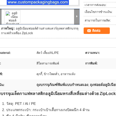
เวลาการส่งมอบ:
เงื่อนไขการชำระเงิน:
สามารถในการผลิต:
ภาพใหญ่ :
อลูมิเนียมฟอยล์ด้านล่างสแควร์ถุงพลาสติกบรรจุ
ติดต่อ
กาแฟถั่วเหลือง ZipLock
ateral:
สัตว์ เลี้ยง/AL/PE
ความหนา:
ี:
สีใดสามารถพิมพ์
การพิมพ์:
ช้:
คุกกี้, ข้าวโพดคั่ว, อาหารแห้ง
ถุงบรรจุภัณฑ์พิมพ์แบบกำหนดเอง
ถุงฟอยล์อลูมิเนี
น้น:
,
งบรรจุเมล็ดกาแฟพลาสติกอลูมิเนียมทรงสี่เหลี่ยมล่างด้วย ZipLock
วัสดุ: PET / Al / PE
ประเภทกระเป๋า: กระเป๋าเป้าเสื้อกางเกงปิดผนึก 4 ด้าน