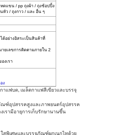
 หดแขน / pp ถุงผ้า / ถุงช้อปปิ้ง
วนหัว / ถุงกาว / และ
อื่น ๆ
้อย่างอิสระเป็นสินค้าที่
หมายเลขการติดตามภายใน 2
 ของเรา
ของ
 กาแฟบด, เมล็ดกาแฟสีเขียวและบรรจุ
รจุภัณฑ์อุปสรรคสูงและภาพยนตร์อุปสรรค
งเรามีอายุการเก็บรักษานานขึ้น
์มใสพิเศษและบรรจุภัณฑ์ผูกเนกไทด้วย