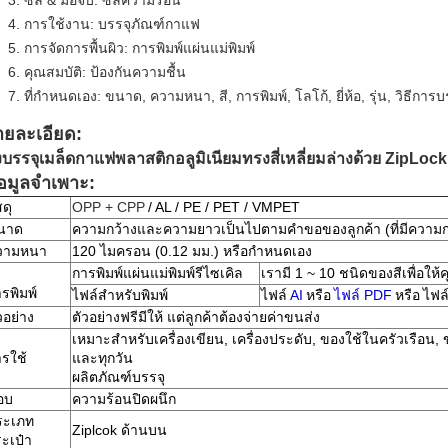
ซีล & มือจับ: ซีลความร้อน
การใช้งาน: บรรจุภัณฑ์กาแฟ
การจัดการพื้นผิว: การพิมพ์แผ่นแม่พิมพ์
คุณสมบัติ: ป้องกันความชื้น
ที่กำหนดเอง: ขนาด, ความหนา, สี, การพิมพ์, โลโก้, ยี่ห้อ, รุ่น, วิธีการ
ายละเอียด:
งบรรจุเมล็ดกาแฟพลาสติกอลูมิเนียมทรงสี่เหลี่ยมล่างด้วย ZipLock
้อมูลจำเพาะ:
สดุ
OPP + CPP
/ AL / PE / PET / VMPET
นาด
ความกว้างและความยาวเป็นไปตามคำขอของลูกค้า (ที่มีความก
วามหนา
120 ไมครอน (0.12 มม.) หรือกำหนดเอง
การพิมพ์แผ่นแม่พิมพ์รีไซเคิล
เรามี 1 ~ 10 ชนิดของสีเพื่อให้
รพิมพ์
ไฟล์สำหรับพิมพ์
ไฟล์
AI
หรือ
ไฟล์ PDF
หรือ
ไฟล
วอย่าง
ตัวอย่างฟรีมีให้ แต่ลูกค้าต้องจ่ายค่าขนส่ง
เหมาะสำหรับเครื่องเขียน, เครื่องประดับ, ของใช้ในครัวเรือน, 
รใช้
และทุกวัน
ผลิตภัณฑ์บรรจุ
อบ
ความร้อนปิดผนึก
ระเภท
Ziplcok ด้านบน
ะเป๋า