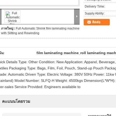
Delivery Time:
Supply Ability:
ติดต่อ
ภาพใหญ่ :
Full Automatic Shrink film laminating machine
with Slitting and Rewinding
film laminating machine
roll laminating mac
น้น:
,
ick Details Type: Other Condition: New Application: Apparel, Beverag
xtiles Packaging Type: Bags, Film, Foil, Pouch, Stand-up Pouch Packagi
ade: Automatic Driven Type: Electric Voltage: 380V 50Hz Power: 11kw P
ainland) Model Number: SLFQ-H Weight: 4500kgs Dimension(L*W*H): 
ter-sales Service Provided: Engineers available to
คะแนนโดยรวม