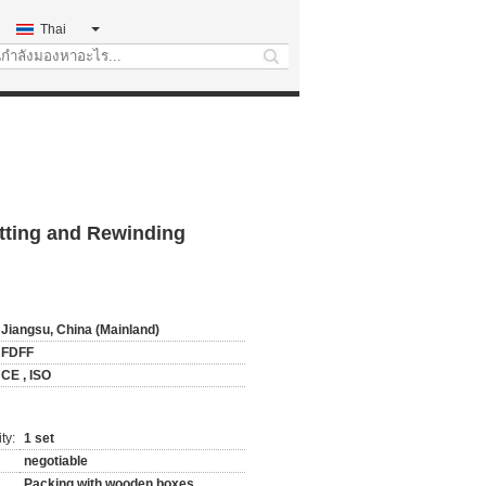
Thai
search
itting and Rewinding
Jiangsu, China (Mainland)
FDFF
CE , ISO
ty:
1 set
negotiable
Packing with wooden boxes