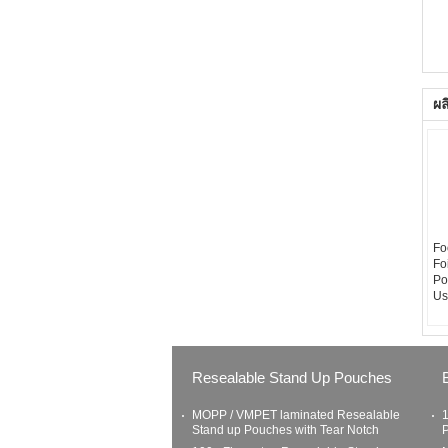
ผล
Fo
Fo
Po
Us
Resealable Stand Up Pouches
MOPP / VMPET laminated Resealable
1
Stand up Pouches with Tear Notch
P