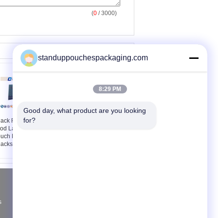
(
0
/ 3000)
standuppouchespackaging.com
8:29 PM
Good day, what product are you looking 
for?
ack Food Plastic
ถุงน่องสีแดง / เหลืองด้าน
od Laminated Zipper
ล่างสำหรับถุงน่อง Cnady
uch For Beef Jerky
/ ช็อกโกแลต
acks
ขอใบเสนอราคา
ส่ง
s