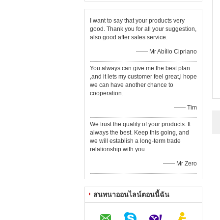
I want to say that your products very
good. Thank you for all your suggestion,
also good after sales service.
—— Mr Abílio Cipriano
You always can give me the best plan
,and it lets my customer feel great,i hope
we can have another chance to
cooperation.
—— Tim
We trust the quality of your products. It
always the best. Keep this going, and
we will establish a long-term trade
relationship with you.
—— Mr Zero
สนทนาออนไลน์ตอนนี้ฉัน