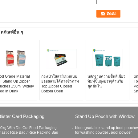
ิตภัณฑ์อื่น ๆ
od Grade Material
กระเป๋าใส่ลามิเนทแบบ
หลักฐานความชื้นสีเขียว
Sn
il Stand Up Zipper
ย่อยสลายได้ทางชีวภาพ
พิมพ์ขึ้นถุงบรรจุสำหรับ
Fo
uches 150ml Widely
Top Zipper Closed
ชุดชั้นใน
Po
ed In Drink
Bottom Open
Sn
Blister Card Packaging
Stand Up Pouch with Window
0kg With Die Cut Food Packaging
biodegradable stand up food pouche
lastic Rice Bag / Rice Packing Bag
for washing powder , pool powder