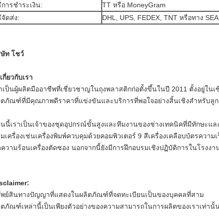
ธีการชำระเงิน:
TT หรือ MoneyGram
ธีจัดส่ง:
DHL, UPS, FEDEX, TNT หรือทาง SEA
ิษัท โชว์
 เกี่ยวกับเรา
าเป็นผู้ผลิตมืออาชีพที่เชี่ยวชาญในถุงพลาสติกก่อตั้งขึ้นในปี 2011 ตั้งอยู่ใ
ิตภัณฑ์ที่มีคุณภาพดีราคาที่แข่งขันและบริการที่พอใจอย่างสิ้นเชิงสำหรับลู
นนี้เราเป็นเจ้าของชุดอุปกรณ์ขั้นสูงและทีมงานของช่างเทคนิคที่มีทักษะแ
มเครื่องเช่นเครื่องพิมพ์ควบคุมด้วยคอมพิวเตอร์ 9 สีเครื่องเคลือบบัตรความเร
ดความร้อนเครื่องตัดซอง นอกจากนี้ยังมีการฝึกอบรมเชิงปฏิบัติการในโรงงานท
sclaimer:
ัพย์สินทางปัญญาที่แสดงในผลิตภัณฑ์ที่จดทะเบียนเป็นของบุคคลที่สาม
ิตภัณฑ์เหล่านี้เป็นเพียงตัวอย่างของความสามารถในการผลิตของเราเท่านั้