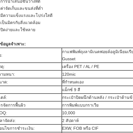
 การนำเสนอชั้นวางที่ดี
 ค่าจัดเก็บและขนส่งที่ต่ำ
 มีความแข็งแรงและโปร่งใสดี
 เป็นมิตรกับสิ่งแวดล้อม
 ปิดง่ายและใช้หลาย
 ข้อมูลจำเพาะ:
กาแฟพิมพ์ถุงลามิเนตฟอยล์อลูมิเนียมเรี
อ:
Gusset
สดุ:
เครื่อง PET / AL / PE
วามหนา:
120mic
นาด:
ที่กำหนดเอง
แม็กซ์
9 สี
ตล์:
กระเป๋าปิดผนึกด้านหลัง / กระเป๋าด้านข
รจัดการพื้นผิว
การพิมพ์แบบกราเวีย
OQ:
10,000
ลาจัดส่ง:
2 สัปดาห์
ื่อนไขการชำระเงิน:
EXW, FOB หรือ CIF