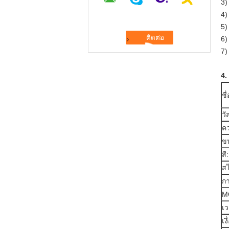
3)
4)
5)
6)
7)
4.
ชื่
วั
ค
ข
สี:
สไ
กา
M
เว
เง