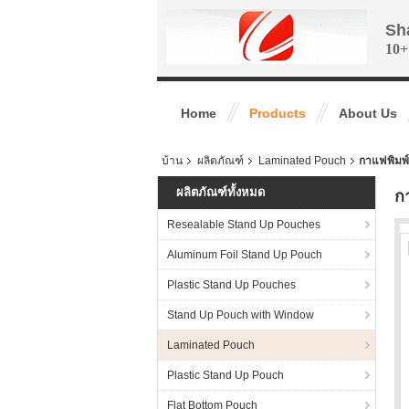
Sh
10+
Home
Products
About Us
บ้าน
ผลิตภัณฑ์
Laminated Pouch
กาแฟพิมพ์
ผลิตภัณฑ์ทั้งหมด
ก
Resealable Stand Up Pouches
Aluminum Foil Stand Up Pouch
Plastic Stand Up Pouches
Stand Up Pouch with Window
Laminated Pouch
Plastic Stand Up Pouch
Flat Bottom Pouch