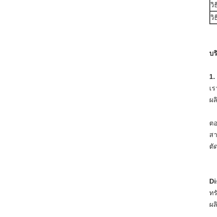
วิ
วิ
บร
1.
เร
ผล
ตอ
สา
ตั
Di
ทร
ผล