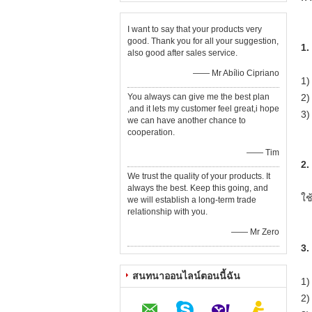
I want to say that your products very
good. Thank you for all your suggestion,
1.
also good after sales service.
—— Mr Abílio Cipriano
1)
You always can give me the best plan
2)
,and it lets my customer feel great,i hope
3)
we can have another chance to
cooperation.
—— Tim
2.
We trust the quality of your products. It
always the best. Keep this going, and
ใช
we will establish a long-term trade
relationship with you.
—— Mr Zero
3.
สนทนาออนไลน์ตอนนี้ฉัน
1)
2)