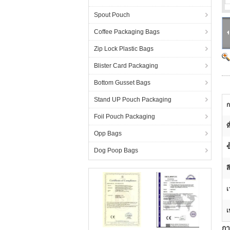
Spout Pouch
Coffee Packaging Bags
Zip Lock Plastic Bags
Blister Card Packaging
Bottom Gusset Bags
Stand UP Pouch Packaging
ก
Foil Pouch Packaging
ที
Opp Bags
ข
Dog Poop Bags
ส
เ
เ
กา