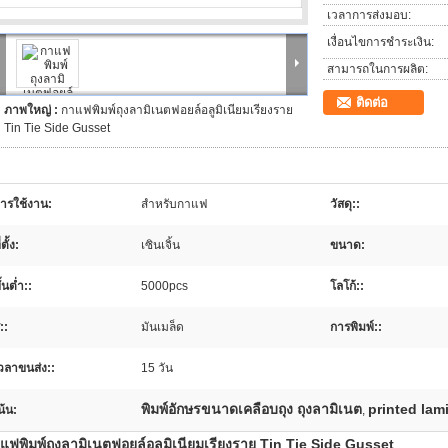
เวลาการส่งมอบ:
เงื่อนไขการชำระเงิน:
สามารถในการผลิต:
ติดต่อ
ภาพใหญ่ :
กาแฟพิมพ์ถุงลามิเนตฟอยล์อลูมิเนียมเรียงราย
Tin Tie Side Gusset
ารใช้งาน:
สำหรับกาแฟ
วัสดุ::
่ตั้ง:
เซินเจิ้น
ขนาด:
ั้นต่ำ::
5000pcs
โลโก้::
ี::
มันเมล็ด
การพิมพ์::
วลาขนส่ง::
15 วัน
พิมพ์อักษรขนาดเคลือบถุง ถุงลามิเนต
printed lam
น้น:
,
แฟพิมพ์ถุงลามิเนตฟอยล์อลูมิเนียมเรียงราย Tin Tie Side Gusset