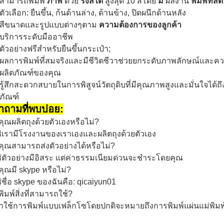
สามารถพิมพ์
ภาพ
ด้วย
รังสีได้
สูงสุด 10 สีโดย
มี
ผลงาน
พิมพ์ที่ส
ตัวเลือก: ยืนขึ้น, ก้นด้านล่าง, ด้านข้าง, ปิดผนึกด้านหลัง
สีขนาดและรูปแบบต่างๆตาม
ความต้องการของลูกค้า
บริการระดับมืออาชีพ
ตัวอย่างฟรีสำหรับยืนขึ้นกระเป๋า;
ผลการพิมพ์ที่สมจริงและมีชีวิตชีวาช่วยยกระดับภาพลักษณ์แล
ผลิตภัณฑ์ของคุณ
รู้สึกสะดวกสบายในการพิสูจน์วัตถุดิบที่มีคุณภาพสูงและมั่นใจได
ภัณฑ์
ำถามที่พบบ่อย:
คุณผลิตถุงด้วยตัวเองหรือไม่?
่เรามีโรงงานของเราเองและผลิตถุงด้วยตัวเอง
คุณสามารถส่งตัวอย่างได้หรือไม่?
่ตัวอย่างมีอิสระ แต่ค่าธรรมเนียมด่วนจะชำระโดยคุณ
คุณมี skype หรือไม่?
่ชื่อ skype ของฉันคือ: qicaiyun01
พิมพ์สิ่งที่สามารถใช้?
าใช้การพิมพ์แบบเฟล็กโซโดยปกติจะหมายถึงการพิมพ์แผ่นแม่พิมพ