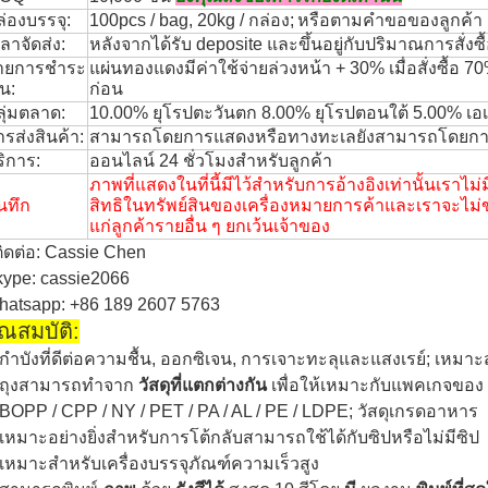
ล่องบรรจุ:
100pcs / bag, 20kg / กล่อง;
หรือตามคำขอของลูกค้า
ลาจัดส่ง:
หลังจากได้รับ deposite และขึ้นอยู่กับปริมาณการสั่งซ
ายการชำระ
แผ่นทองแดงมีค่าใช้จ่ายล่วงหน้า + 30% เมื่อสั่งซื้อ 70
ิน:
ก่อน
ลุ่มตลาด:
10.00% ยุโรปตะวันตก 8.00% ยุโรปตอนใต้ 5.00% เอเ
รส่งสินค้า:
สามารถโดยการแสดงหรือทางทะเลยังสามารถโดยก
ริการ:
ออนไลน์ 24 ชั่วโมงสำหรับลูกค้า
ภาพที่แสดงในที่นี้มีไว้สำหรับการอ้างอิงเท่านั้นเราไม
นทึก
สิทธิในทรัพย์สินของเครื่องหมายการค้าและเราจะไม่
แก่ลูกค้ารายอื่น ๆ ยกเว้นเจ้าของ
้ติดต่อ: Cassie Chen
ype: cassie2066
hatsapp: +86 189 2607 5763
ุณสมบัติ:
กำบังที่ดีต่อความชื้น, ออกซิเจน, การเจาะทะลุและแสงเรย์;
เหมาะ
ถุงสามารถทำจาก
วัสดุที่แตกต่างกัน
เพื่อให้เหมาะกับแพคเกจของ
BOPP / CPP / NY / PET / PA / AL / PE / LDPE;
วัสดุเกรดอาหาร
เหมาะอย่างยิ่งสำหรับการโต้กลับสามารถใช้ได้กับซิปหรือไม่มีซิป
เหมาะสำหรับเครื่องบรรจุภัณฑ์ความเร็วสูง