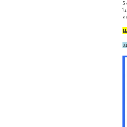
5 
ไม
ค
แ
แผ