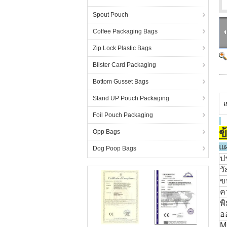
Spout Pouch
Coffee Packaging Bags
Zip Lock Plastic Bags
Blister Card Packaging
Bottom Gusset Bags
Stand UP Pouch Packaging
เ
Foil Pouch Packaging
ข
Opp Bags
แผ
Dog Poop Bags
ป
วั
ข
ค
พิ
อ
M