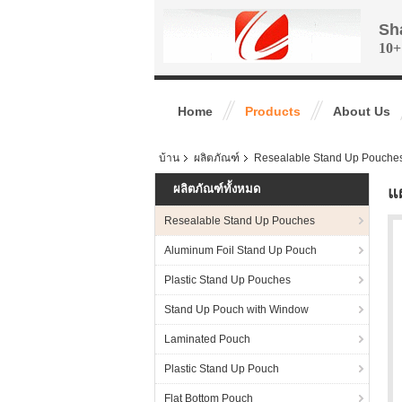
Sh
10+
Home
Products
About Us
บ้าน
ผลิตภัณฑ์
Resealable Stand Up Pouche
ผลิตภัณฑ์ทั้งหมด
แผ
Resealable Stand Up Pouches
Aluminum Foil Stand Up Pouch
Plastic Stand Up Pouches
Stand Up Pouch with Window
Laminated Pouch
Plastic Stand Up Pouch
Flat Bottom Pouch