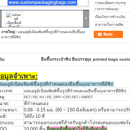
รายละเอียดการบรรจุ:
เวลาการส่งมอบ:
เงื่อนไขการชำระเงิน:
สามารถในการผลิต:
ภาพใหญ่ :
แผ่นอลูมิเนียมพิมพ์ขึ้นรูปที่กำหนดเองยืนขึ้นถุง
ติดต่อ
อาหารที่มีซิป
ยืนขึ้นกระเป๋าซิป ยืนบรรจุถุง
printed bags cust
น้น:
,
้อมูลจำเพาะ:
่นอลูมิเนียมพิมพ์ขึ้นรูปที่กำหนดเองยืนขึ้นถุงอาหารที่มีซิป
ระเภท:
แผ่นอลูมิเนียมพิมพ์ขึ้นรูปที่กำหนดเองยืนขึ้นถุงอาหารที่มีซิป
สดุ
PET / PE, NY / PE, OPP / CPP, PET / VMPET
นาด:
ที่กำหนดเอง
วามหนา:
0.08 - 0.15 มม. (80 ~ 150 มิลลิเมตร) หรือสามารถปรั
มพ์:
ได้ถึง 10 สี
อกแบบ:
สามารถออกแบบฟรีสำหรับลูกค้าโปรดเสนอแบบฟอร์
OQ
10,000 ชิ้น
ยิ่งคุณสั่งซื้อเท่าไรก็ยิ่งดีเท่านั้น