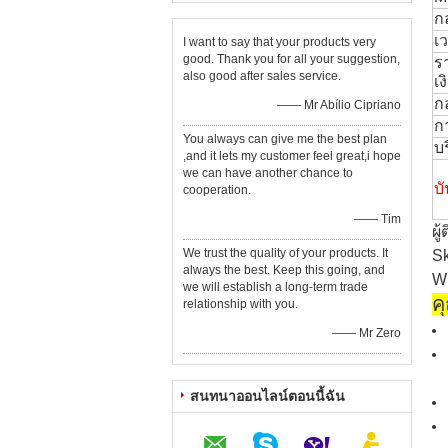
ก
เว
I want to say that your products very
good. Thank you for all your suggestion,
ร
also good after sales service.
เง
ก
—— Mr Abílio Cipriano
กา
You always can give me the best plan
บ
,and it lets my customer feel great,i hope
we can have another chance to
บั
cooperation.
—— Tim
ผู
We trust the quality of your products. It
Sk
always the best. Keep this going, and
W
we will establish a long-term trade
ค
relationship with you.
—— Mr Zero
สนทนาออนไลน์ตอนนี้ฉัน