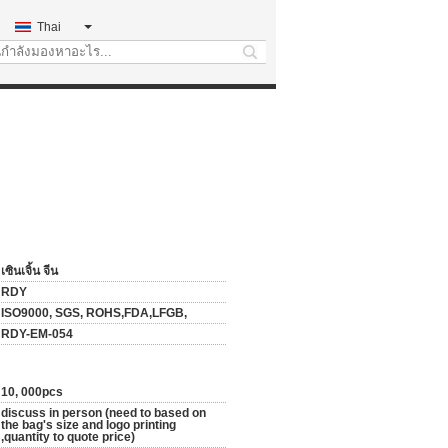
Thai
search
เซินเจิ้น จีน
RDY
ISO9000, SGS, ROHS,FDA,LFGB,
RDY-EM-054
10, 000pcs
discuss in person (need to based on
the bag's size and logo printing
,quantity to quote price)