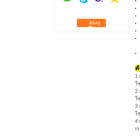
ค
1 
ใช
2 
ใช
3 
ใช
4 
เร