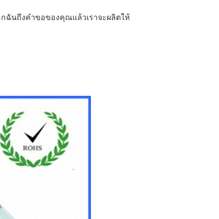
ฉันถึงคำขอของคุณแล้วเราจะผลิตให้