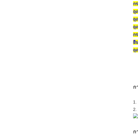
กร
ถุ
ถุ
ถุ
กร
ยื
ถุ
ก
1.
2.
กา