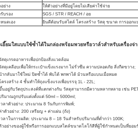
วอย่าง
ให้ตัวอย่างที่มีอยู่โดยไม่เสียค่าใช้จ่าย
รับรอง
SGS / STR / REACH / อย
ำหนดเอง
ยินดีต้อนรับสไตล์ โครงสร้าง วัสดุ ขนาด การออกแ
งเอี๊ยมใสแบบใช้ซ้ำได้ในกล่องพร้อมพวยหรือวาล์วสำหรับเครื่องจ่า
วัสดุเกรดอาหารเพื่อปกป้องสิ่งแวดล้อม
วัสดุเคลือบเพื่อให้กระเป๋าแข็งแรงมาก ไม่รั่วซึม ความปลอดภัย สิ่งกีดขวาง;
นำกลับมาใช้ใหม่ ปิดซ้ำได้ พับได้ พกพาได้ ม้วนหรือแบนเมื่อหมด
โครงสร้าง 4 ชั้นทำให้ถุงแข็งแรงเพื่อบรรจุ 1L - 22L;
ขึ้นอยู่กับวัตถุประสงค์ที่แตกต่างกัน วัสดุสามารถมีความหลากหลาย เช่
ปริมาณถูกปรับแต่งตั้งแต่ 50ml – 5000ml;
เวลาตัวอย่าง: ประมาณ 8 วันกับการพิมพ์;
ค่าตัวอย่าง: 200 เหรียญ + ค่าแผ่น (ถัง)
เวลาในการผลิต: ประมาณ 8 – 18 วันสำหรับปริมาณที่ต่ำกว่า 100K;
ตัวอย่างของผู้ใช้หรือการออกแบบสไตล์ขนาดโลโก้สีที่ผู้ใช้กำหนดเป็นที่ยอมร