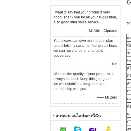
ถ
I want to say that your products very
good. Thank you for all your suggestion,
also good after sales service.
รา
—— Mr Abílio Cipriano
แ
You always can give me the best plan
ชื่
,and it lets my customer feel great,i hope
we can have another chance to
วั
cooperation.
ข
—— Tim
สไ
We trust the quality of your products. It
สี
always the best. Keep this going, and
ค
we will establish a long-term trade
relationship with you.
กา
—— Mr Zero
คุ
แ
คว
สนทนาออนไลน์ตอนนี้ฉัน
ก
ง