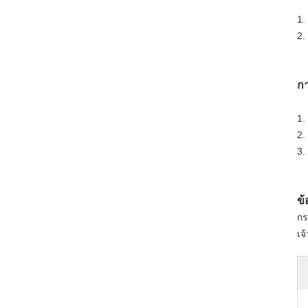
1.
2.
กา
1.
2.
3.
ข้
กร
เจ