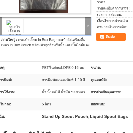
ราคา:
รายละเอียดการบรรจุ:
เวลาการส่งมอบ:
เงื่อนไขการชำระเงิน:
สามารถในการผลิต:
ติดต่อ
ภาพใหญ่ :
กระเป๋าเอี๊ยม In Box Bag กระเป๋าใส่เครื่องดื่ม
เหลว In Box Pouch พร้อมหัวจุกสำหรับน้ำแอปเปิ้ลไวน์แดง
ัสดุ:
PET/ไนล่อน/LDPE 0.16 มม
ขนาด:
ารพิมพ์:
การพิมพ์แผ่นแม่พิมพ์ 1-10 สี
คุณสมบัติ:
ารใช้งาน:
น้ำ น้ำผลไม้ น้ำมัน ของเหลว
การประกันคุณภาพ:
ริมาณ:
5 ลิตร
ออกแบบ:
Stand Up Spout Pouch
Liquid Spout Bags
น้น:
,