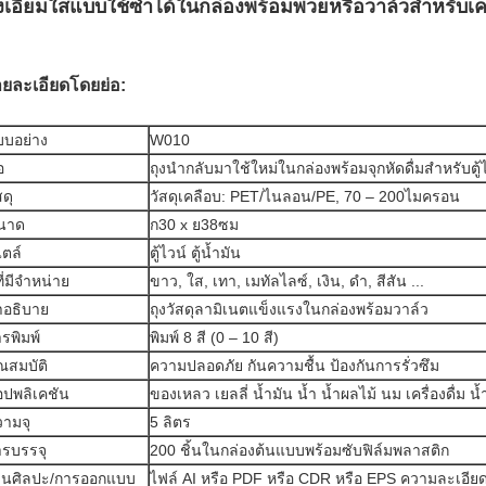
ุงเอี๊ยมใสแบบใช้ซ้ำได้ในกล่องพร้อมพวยหรือวาล์วสำหรับเคร
ยละเอียดโดยย่อ:
บบอย่าง
W010
อ
ถุงนำกลับมาใช้ใหม่ในกล่องพร้อมจุกหัดดื่มสำหรับตู้
สดุ
วัสดุเคลือบ: PET/ไนลอน/PE, 70 – 200ไมครอน
นาด
ก30 x ย38ซม
ตล์
ตู้ไวน์ ตู้น้ำมัน
ที่มีจำหน่าย
ขาว, ใส, เทา, เมทัลไลซ์, เงิน, ดำ, สีสัน ...
ำอธิบาย
ถุงวัสดุลามิเนตแข็งแรงในกล่องพร้อมวาล์ว
รพิมพ์
พิมพ์ 8 สี (0 – 10 สี)
ณสมบัติ
ความปลอดภัย กันความชื้น ป้องกันการรั่วซึม
อปพลิเคชัน
ของเหลว เยลลี่ น้ำมัน น้ำ น้ำผลไม้ นม เครื่องดื่ม น้ำผ
ามจุ
5 ลิตร
ารบรรจุ
200 ชิ้นในกล่องต้นแบบพร้อมซับฟิล์มพลาสติก
านศิลปะ/การออกแบบ
ไฟล์ AI หรือ PDF หรือ CDR หรือ EPS ความละเอียด