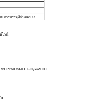
บบ การบรรจุที่กำหนดเอง
ยไวน์
น PET/BOPP/AL/VMPET//Nylon/LDPE…
ับ