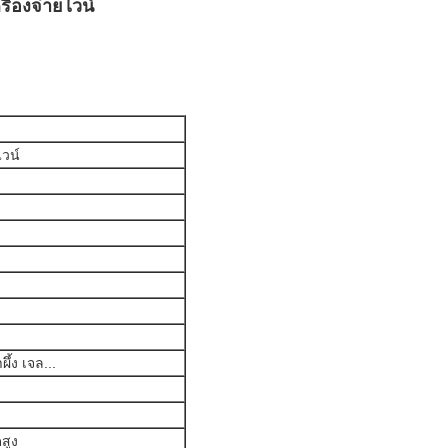
ื่องจ่ายไวน์
ไวน์
ึ้ง เจล...
สูง