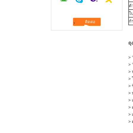
ตั
ใบ
ก
ถุ
> 
> 
> 
> 
> 
> 
> 
> 
> 
> 