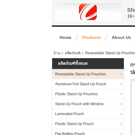
Sh
10+
Home
Products
About Us
บ้าน
ผลิตภัณฑ์
Resealable Stand Up Pouche
ผลิตภัณฑ์ทั้งหมด
ก
ปเ
Resealable Stand Up Pouches
Aluminum Foil Stand Up Pouch
Plastic Stand Up Pouches
Stand Up Pouch with Window
Laminated Pouch
Plastic Stand Up Pouch
Flat Bottom Pouch