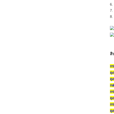
6.
7.
8.
สิ
กร
ถุ
ถุ
กล
กร
ถุ
กร
ถุ