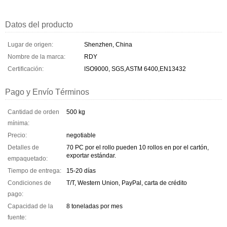
Datos del producto
Lugar de origen:
Shenzhen, China
Nombre de la marca:
RDY
Certificación:
ISO9000, SGS,ASTM 6400,EN13432
Pago y Envío Términos
Cantidad de orden
500 kg
mínima:
Precio:
negotiable
Detalles de
70 PC por el rollo pueden 10 rollos en por el cartón,
exportar estándar.
empaquetado:
Tiempo de entrega:
15-20 días
Condiciones de
T/T, Western Union, PayPal, carta de crédito
pago:
Capacidad de la
8 toneladas por mes
fuente: