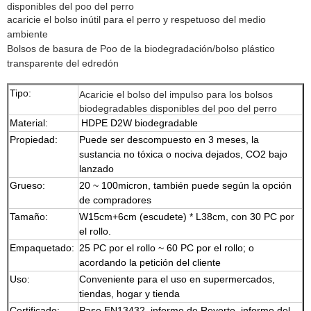
disponibles del poo del perro
acaricie el bolso inútil para el perro y respetuoso del medio
ambiente
Bolsos de basura de Poo de la biodegradación/bolso plástico
transparente del edredón
Tipo:
Acaricie el bolso del impulso para los bolsos
biodegradables disponibles del poo del perro
Material:
HDPE D2W biodegradable
Propiedad:
Puede ser descompuesto en 3 meses, la
sustancia no tóxica o nociva dejados, CO2 bajo
lanzado
Grueso:
20 ~ 100micron, también puede según la opción
de compradores
Tamaño:
W15cm+6cm (escudete) * L38cm, con 30 PC por
el rollo.
Empaquetado:
25 PC por el rollo ~ 60 PC por el rollo; o
acordando la petición del cliente
Uso:
Conveniente para el uso en supermercados,
tiendas, hogar y tienda
Certificado:
Pase EN13432, informe de Reverte, informe del