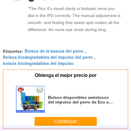
"The Pico 4's visual clarity is fantastic once you
dial in the IPD correctly. The manual adjustment is
smooth, and finding that sweet spot makes all the
difference. No more eye strain during long
sessions. Highly recommend taking the time to set
it up properly!""The Pico 4's visual clarity is
Bolsos de la basura del perro
fantastic once you dial in the IPD correctly. The
Etiquetas:
,
Bolsos biodegradables del impulso del perro
,
manual adjustment is smooth, and finding that
bolsos biodegradables del impulso
sweet spot makes all the difference. No more eye
strain during long sessions. Highly recommend
Obtenga el mejor precio por
taking the time to set it up properly!""The Pico 4's
visual clarity is fantastic once you dial in the IPD
correctly. The manual adjustment is smooth, and
Bolsos disponibles amistosos
finding that sweet spot makes all the difference.
del impulso del perro de Eco en
No more eye strain during long sessions. Highly
el rollo colorido
recommend taking the time to set it up
Continuar
properly!""The Pico 4's visual clarity is fantastic
once you dial in the IPD correctly. The manual