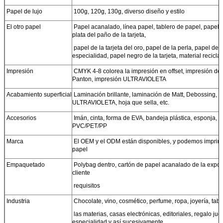
Papel de lujo
100g, 120g, 130g, diverso diseño y estilo
El otro papel
Papel acanalado, línea papel, tablero de papel, papel d
plata del paño de la tarjeta,
papel de la tarjeta del oro, papel de la perla, papel de l
especialidad, papel negro de la tarjeta, material recicla
Impresión
CMYK 4-8 colorea la impresión en offset, impresión de l
Panton, impresión ULTRAVIOLETA
Acabamiento superficial
Laminación brillante, laminación de Matt, Debossing, g
ULTRAVIOLETA, hoja que sella, etc.
Accesorios
Imán, cinta, forma de EVA, bandeja plástica, esponja, f
PVC/PET/PP
Marca
El OEM y el ODM están disponibles, y podemos imprimir
papel
Empaquetado
Polybag dentro, cartón de papel acanalado de la expor
cliente
requisitos
Industria
Chocolate, vino, cosmético, perfume, ropa, joyería, tab
las materias, casas electrónicas, editoriales, regalo jueg
especialidad y así sucesivamente