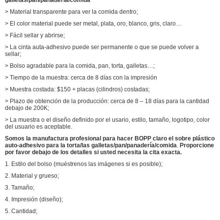
Modificado para
El estilo modificado para requisitos particulares,
> Material transparente para ver la comida dentro;
requisitos
estructura, material, tamaño, diseño, embalando es
particulares
agradable
> El color material puede ser metal, plata, oro, blanco, gris, claro…
> Fácil sellar y abrirse;
> La cinta auta-adhesivo puede ser permanente o que se puede volver a
sellar;
> Bolso agradable para la comida, pan, torta, galletas…;
> Tiempo de la muestra: cerca de 8 días con la impresión
> Muestra costada: $150 + placas (cilindros) costadas;
> Plazo de obtención de la producción: cerca de 8 – 18 días para la cantidad
debajo de 200K;
> La muestra o el diseño definido por el usario, estilo, tamaño, logotipo, color
del usuario es aceptable.
Somos la manufactura profesional para hacer
BOPP claro el sobre plástico
auto-adhesivo para la torta/las galletas/pan/panadería/comida
.
Proporcione
por favor debajo de los detalles si usted necesita la cita exacta.
1. Estilo del bolso (muéstrenos las imágenes si es posible);
2. Material y grueso;
3. Tamaño;
4. Impresión (diseño);
5. Cantidad;