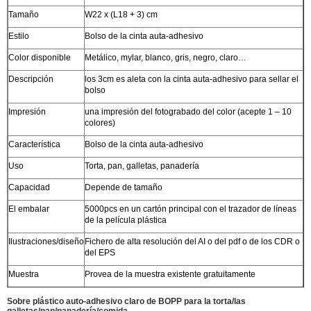
Tamaño
W22 x (L18 + 3) cm
Estilo
Bolso de la cinta auta-adhesivo
Color disponible
Metálico, mylar, blanco, gris, negro, claro…
Descripción
los 3cm es aleta con la cinta auta-adhesivo para sellar el
bolso
Impresión
una impresión del fotograbado del color (acepte 1 – 10
colores)
Característica
Bolso de la cinta auta-adhesivo
Uso
Torta, pan, galletas, panadería
Capacidad
Depende de tamaño
El embalar
5000pcs en un cartón principal con el trazador de líneas
de la película plástica
Ilustraciones/diseño
Fichero de alta resolución del AI o del pdf o de los CDR o
del EPS
Muestra
Provea de la muestra existente gratuitamente
Certificado
SGS/STR/ALCANCE/Rohs
Sobre plástico auto-adhesivo claro de BOPP para la torta/las
galletas/pan/panadería/comida