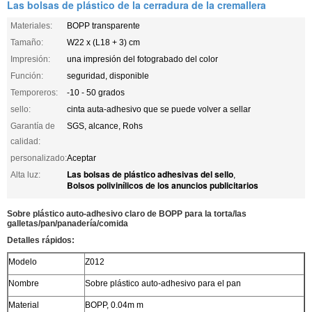
Las bolsas de plástico de la cerradura de la cremallera
Materiales:
BOPP transparente
Tamaño:
W22 x (L18 + 3) cm
Impresión:
una impresión del fotograbado del color
Función:
seguridad, disponible
Temporeros:
-10 - 50 grados
sello:
cinta auta-adhesivo que se puede volver a sellar
Garantía de
SGS, alcance, Rohs
calidad:
personalizado:
Aceptar
Las bolsas de plástico adhesivas del sello
Alta luz:
,
Bolsos polivinílicos de los anuncios publicitarios
Sobre plástico auto-adhesivo claro de BOPP para la torta/las
galletas/pan/panadería/comida
Detalles rápidos:
Modelo
Z012
Nombre
Sobre plástico auto-adhesivo para el pan
Material
BOPP, 0.04m m